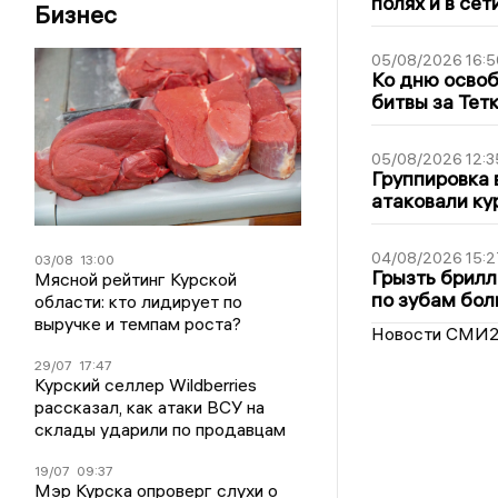
полях и в се
Бизнес
05/08/2026 16:5
Ко дню освоб
битвы за Тет
05/08/2026 12:3
Группировка 
атаковали ку
04/08/2026 15:2
03/08
13:00
Грызть брилл
Мясной рейтинг Курской
по зубам бол
области: кто лидирует по
выручке и темпам роста?
Новости СМИ
29/07
17:47
Курский селлер Wildberries
рассказал, как атаки ВСУ на
склады ударили по продавцам
19/07
09:37
Мэр Курска опроверг слухи о