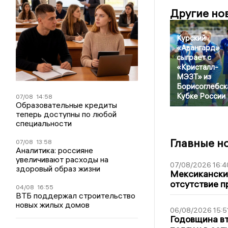
Другие но
Курский
«Авангард»
сыграет с
«Кристалл-
МЭЗТ» из
Борисоглебск
Кубке России
07/08
14:58
Образовательные кредиты
теперь доступны по любой
специальности
Главные н
07/08
13:58
Аналитика: россияне
увеличивают расходы на
07/08/2026 16:4
здоровый образ жизни
Мексиканский
отсутствие п
04/08
16:55
ВТБ поддержал строительство
новых жилых домов
06/08/2026 15:5
Годовщина вт