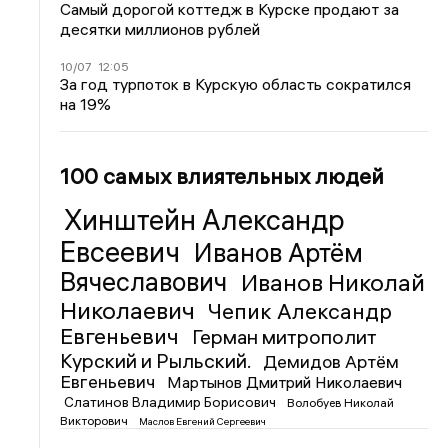
Самый дорогой коттедж в Курске продают за
десятки миллионов рублей
10/07
12:05
За год турпоток в Курскую область сократился
на 19%
100 самых влиятельных людей
Хинштейн Александр
Евсеевич
Иванов Артём
Вячеславович
Иванов Николай
Николаевич
Чепик Александр
Евгеньевич
Герман митрополит
Курский и Рыльский.
Демидов Артём
Евгеньевич
Мартынов Дмитрий Николаевич
Слатинов Владимир Борисович
Волобуев Николай
Викторович
Маслов Евгений Сергеевич