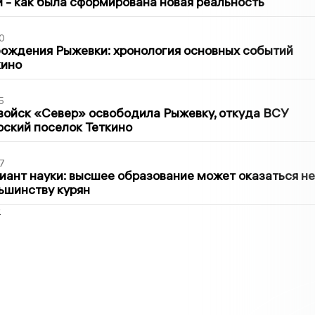
ти - как была сформирована новая реальность
0
ождения Рыжевки: хронология основных событий
кино
5
войск «Север» освободила Рыжевку, откуда ВСУ
рский поселок Теткино
7
иант науки: высшее образование может оказаться не
ьшинству курян
2