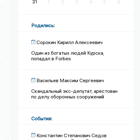
31
1
2
3
4
5
6
Родились
:
Сорокин Кирилл Алексеевич
Один из богатых людей Курска,
попадал в Forbes
Васильев Максим Сергеевич
Скандальный экс-депутат, арестован
по делу оборонных сооружений
События
:
Константин Степанович Седов