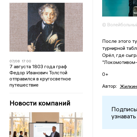
© Волейбольный
После этого ту
турнирной табл
Орёл, где сыгр
07/08
17:00
"Локомотивом-2
7 августа 1803 года граф
Федор Иванович Толстой
0+
отправился в кругосветное
путешествие
Автор:
Жилкин
Новости компаний
Подписы
узнавать