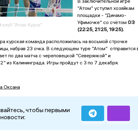
В заключительной игре
"Атом" уступил хозяйкам
площадки - "Динамо-
Уфимочке" со счётом
0:3
 клуб "Атом-Курск"
(22:25, 21:25, 19:25).
ра курская команда расположилась на восьмой строчке
ицы, набрав 23 очка. В следующем туре "Атом" отправится 
ает по два матча с череповецкой "Северянкой" и
" из Калининграда. Игры пройдут с 3 по 7 декабря.
а Оксана
вайтесь, чтобы первыми
 новости: