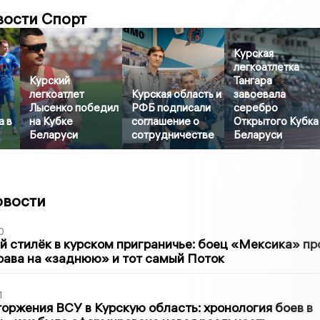
вости Спорт
Курская
легкоатлетка
Курский
Тангара
легкоатлет
Курская область и
завоевала
Лысенко победил
РФБ подписали
серебро
а в
на Кубке
соглашение о
Открытого Кубка
Беларуси
сотрудничестве
Беларуси
овости
0
 стилёк в курском приграничье: боец «Мексика» пр
рава на «заднюю» и тот самый Поток
1
оржения ВСУ в Курскую область: хронология боев в