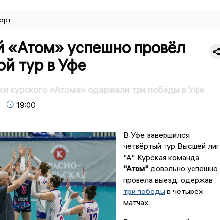
орт
й «Атом» успешно провёл
й тур в Уфе
и курского «Атома» одержали три победы в Уфе
19:00
В Уфе завершился
четвёртый тур Высшей лиг
"А". Курская команда
"Атом"
довольно успешно
провела выезд, одержав
три победы
в четырёх
матчах.