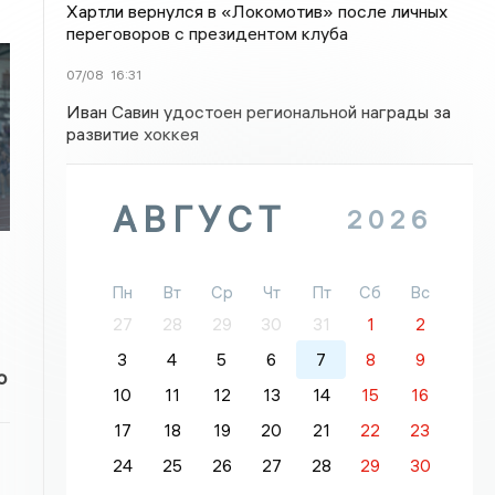
Хартли вернулся в «Локомотив» после личных
переговоров с президентом клуба
07/08
16:31
Иван Савин удостоен региональной награды за
развитие хоккея
АВГУСТ
2026
Пн
Вт
Ср
Чт
Пт
Сб
Вс
27
28
29
30
31
1
2
3
4
5
6
7
8
9
о
10
11
12
13
14
15
16
17
18
19
20
21
22
23
24
25
26
27
28
29
30