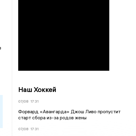
в
Наш Хоккей
07/08
17:31
Форвард «Авангарда» Джош Ливо пропустит
старт сбора из-за родов жены
07/08
17:31