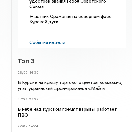
удостоен звания Героя Советского
Союза
Участник Сражения на северном фасе
Курской дуги
События недели
Топ 3
29/07
14:36
В Курске на крышу торгового центра, возможно,
упал украинский дрон-приманка «Майя»
27/07
07:29
В небе над Курском гремят взрывы: работает
ПВО
22/07
14:24