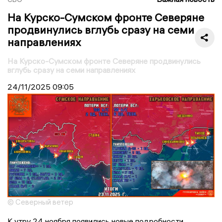
На Курско-Сумском фронте Северяне
продвинулись вглубь сразу на семи
направлениях
На Курско-Сумском фронте Северяне продвинулись
вглубь сразу на семи направлениях
24/11/2025
09:05
© Северный ветер
К утру 24 ноября появились новые подробности