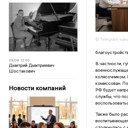
© Telegram-кан
благоустройств
09/08
12:00
В частности, г
Дмитрий Дмитриевич
военнослужащег
Шостакович
колясочником. 
комиссован. П
Новости компаний
РФ будет напр
службы, что по
воспользовать
Также было ра
воспитывающего
столкнулась с