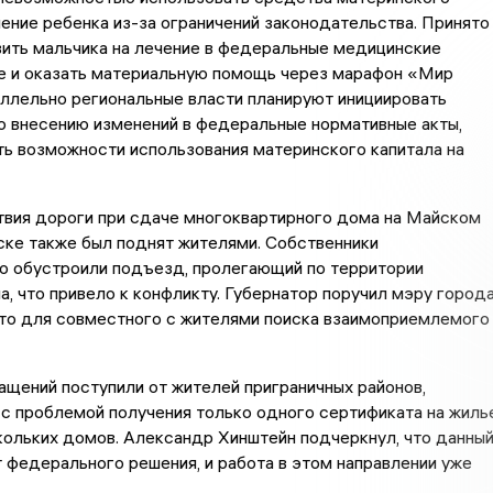
чение ребенка из-за ограничений законодательства. Принято
вить мальчика на лечение в федеральные медицинские
те и оказать материальную помощь через марафон «Мир
ллельно региональные власти планируют инициировать
о внесению изменений в федеральные нормативные акты,
ь возможности использования материнского капитала на
твия дороги при сдаче многоквартирного дома на Майском
ске также был поднят жителями. Собственники
о обустроили подъезд, пролегающий по территории
, что привело к конфликту. Губернатор поручил мэру город
сто для совместного с жителями поиска взаимоприемлемого
щений поступили от жителей приграничных районов,
с проблемой получения только одного сертификата на жиль
кольких домов. Александр Хинштейн подчеркнул, что данны
 федерального решения, и работа в этом направлении уже