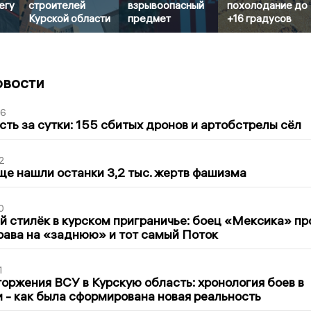
егу
строителей
взрывоопасный
похолодание до
Курской области
предмет
+16 градусов
овости
36
сть за сутки: 155 сбитых дронов и артобстрелы сёл
2
ще нашли останки 3,2 тыс. жертв фашизма
0
 стилёк в курском приграничье: боец «Мексика» пр
рава на «заднюю» и тот самый Поток
1
оржения ВСУ в Курскую область: хронология боев в
ти - как была сформирована новая реальность