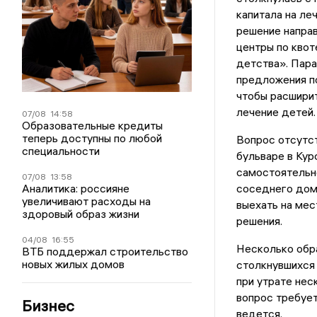
капитала на ле
решение напра
центры по кво
детства». Пара
предложения п
чтобы расширит
лечение детей.
07/08
14:58
Образовательные кредиты
теперь доступны по любой
Вопрос отсутс
специальности
бульваре в Кур
самостоятельн
07/08
13:58
Аналитика: россияне
соседнего дома
увеличивают расходы на
выехать на ме
здоровый образ жизни
решения.
04/08
16:55
Несколько обра
ВТБ поддержал строительство
новых жилых домов
столкнувшихся 
при утрате нес
вопрос требует
Бизнес
ведется.