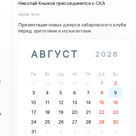
Николай Кныжов присоединился к СКА
09/08
10:31
Презентация новых джерси хабаровского клуба
перед зрителями и музыкантами
АВГУСТ
2026
Пн
Вт
Ср
Чт
Пт
Сб
Вс
а
27
28
29
30
31
1
2
3
4
5
6
7
8
9
10
11
12
13
14
15
16
17
18
19
20
21
22
23
е
й
24
25
26
27
28
29
30
31
1
2
3
4
5
6