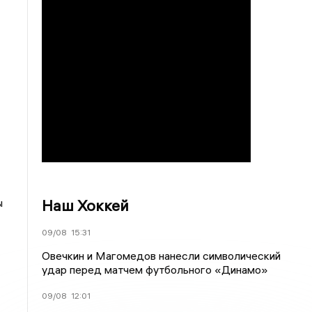
Наш Хоккей
ы
09/08
15:31
Овечкин и Магомедов нанесли символический
удар перед матчем футбольного «Динамо»
09/08
12:01