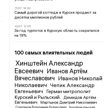
17/07
16:30
Самый дорогой коттедж в Курске продают за
десятки миллионов рублей
10/07
12:05
За год турпоток в Курскую область сократился
на 19%
100 самых влиятельных людей
Хинштейн Александр
Евсеевич
Иванов Артём
Вячеславович
Иванов Николай
Николаевич
Чепик Александр
Евгеньевич
Герман митрополит
Курский и Рыльский.
Демидов Артём
Евгеньевич
Мартынов Дмитрий Николаевич
Слатинов Владимир Борисович
Волобуев Николай