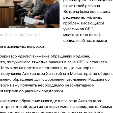
от жителей региона.
Встреча была посвящена
решению актуальных
проблем, касающихся
участников СВО,
многодетных семей,
ал "Александр Хинштейн"
социальной поддержки,
а и жилищных вопросов.
убернатор уделил внимание обращению Родиона,
о, получившего тяжелые ранения в зоне СВО и ставшего
Несмотря на состояние здоровья, он до сих пор не
о поручению Александра Хинштейна в Министерство оборон
авлено обращение для оформления увольнения Родиона со
зволит ему получить необходимую реабилитацию и
ся мерами социальной поддержки.
ссмотрено обращение многодетного отца Александра,
 троих детей, один из которых имеет инвалидность. Семья
 невозможностью использовать средства материнского