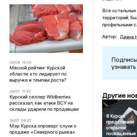
Все остальные 
территорий, б
профильными с
Автор:
Диана 
Подписы
03/08
13:00
узнавать
Мясной рейтинг Курской
области: кто лидирует по
выручке и темпам роста?
29/07
17:47
Другие но
Курский селлер Wildberries
рассказал, как атаки ВСУ на
склады ударили по продавцам
В Курске
19/07
09:37
представили
Мэр Курска опроверг слухи о
открытки,
продаже «Северного рынка»
посвящённые