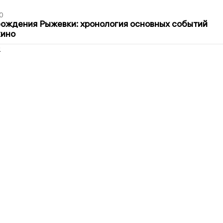
0
ождения Рыжевки: хронология основных событий
кино
2