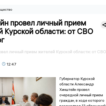
щество
йн провел личный прием
й Курской области: от СВО
ог
вел личный прием жителей Курской области: от СВ
12:47
Губернатор Курской
области Александр
Хинштейн провел
очередной личный прием
граждан, в ходе которого
рассмотрел 13 обращений