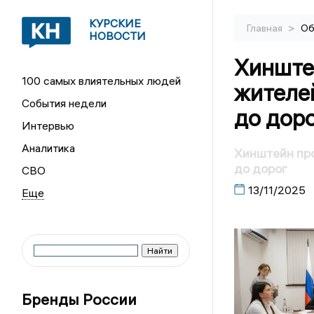
КУРСКИЕ
>
Главная
Об
НОВОСТИ
Хинште
100 самых влиятельных людей
жителе
События недели
до дор
Интервью
Аналитика
Хинштейн про
до дорог
СВО
13/11/2025
Бренды России