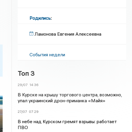
Родились
:
Ламонова Евгения Алексеевна
События недели
Топ 3
29/07
14:36
В Курске на крышу торгового центра, возможно,
упал украинский дрон-приманка «Майя»
27/07
07:29
В небе над Курском гремят взрывы: работает
ПВО