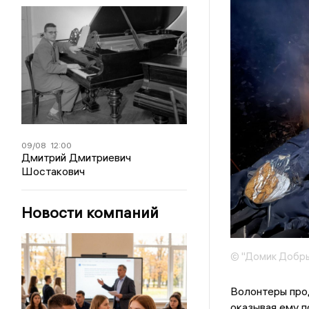
09/08
12:00
Дмитрий Дмитриевич
Шостакович
Новости компаний
© "Домик Добр
Волонтеры прод
оказывая ему 