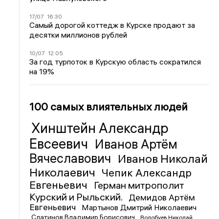
17/07
16:30
Самый дорогой коттедж в Курске продают за
десятки миллионов рублей
10/07
12:05
За год турпоток в Курскую область сократился
на 19%
100 самых влиятельных людей
Хинштейн Александр
Евсеевич
Иванов Артём
Вячеславович
Иванов Николай
Николаевич
Чепик Александр
Евгеньевич
Герман митрополит
Курский и Рыльский.
Демидов Артём
Евгеньевич
Мартынов Дмитрий Николаевич
Слатинов Владимир Борисович
Волобуев Николай