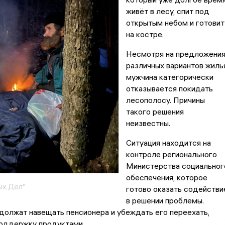
живёт в лесу, спит под
открытым небом и готовит
на костре.
Несмотря на предложени
различных вариантов жилья
мужчина категорически
отказывается покидать
лесополосу. Причины
такого решения
неизвестны.
Ситуация находится на
контроле регионального
Министерства социальног
обеспечения, которое
ых Дел"
готово оказать содействи
в решении проблемы.
олжат навещать пенсионера и убеждать его переехать,
поддержку продуктами.