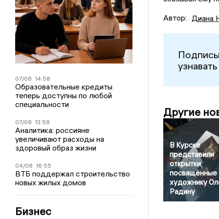
Автор:
Диана 
Подписы
узнавать
07/08
14:58
Образовательные кредиты
теперь доступны по любой
специальности
Другие но
07/08
13:58
Аналитика: россияне
увеличивают расходы на
В Курске
здоровый образ жизни
представили
открытки,
04/08
16:55
посвящённые
ВТБ поддержал строительство
новых жилых домов
художнику Ол
Радину
Бизнес