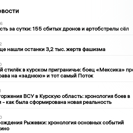
овости
36
сть за сутки: 155 сбитых дронов и артобстрелы сёл
2
ще нашли останки 3,2 тыс. жертв фашизма
0
 стилёк в курском приграничье: боец «Мексика» пр
рава на «заднюю» и тот самый Поток
1
оржения ВСУ в Курскую область: хронология боев в
ти - как была сформирована новая реальность
0
ождения Рыжевки: хронология основных событий
кино