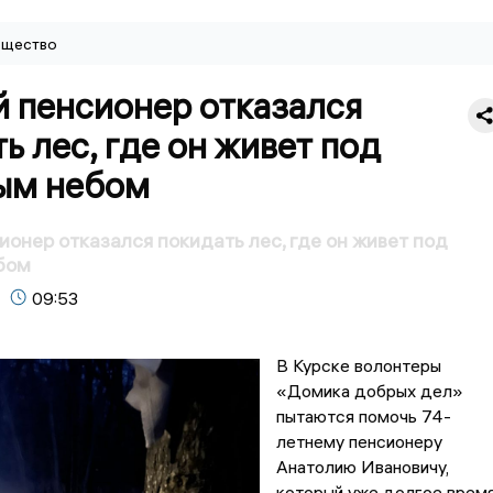
щество
й пенсионер отказался
ь лес, где он живет под
ым небом
ионер отказался покидать лес, где он живет под
бом
09:53
В Курске волонтеры
«Домика добрых дел»
пытаются помочь 74-
летнему пенсионеру
Анатолию Ивановичу,
который уже долгое врем