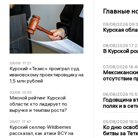
Главные н
09/08/2026 09:
Курская обла
08/08/2026 17:2
В Курской ро
09/08
17:21
07/08/2026 16:4
Курский «Тезис» проиграл суд
Мексиканский
ивановскому проектировщику на
отсутствие п
1,5 млн рублей
03/08
13:00
06/08/2026 15:5
Мясной рейтинг Курской
Годовщина вт
области: кто лидирует по
полях и в се
выручке и темпам роста?
05/08/2026 16:5
29/07
17:47
Ко дню освоб
Курский селлер Wildberries
битвы за Тет
рассказал, как атаки ВСУ на