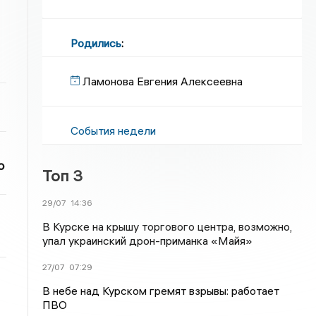
Родились
:
Ламонова Евгения Алексеевна
События недели
о
Топ 3
29/07
14:36
В Курске на крышу торгового центра, возможно,
упал украинский дрон-приманка «Майя»
27/07
07:29
В небе над Курском гремят взрывы: работает
ПВО