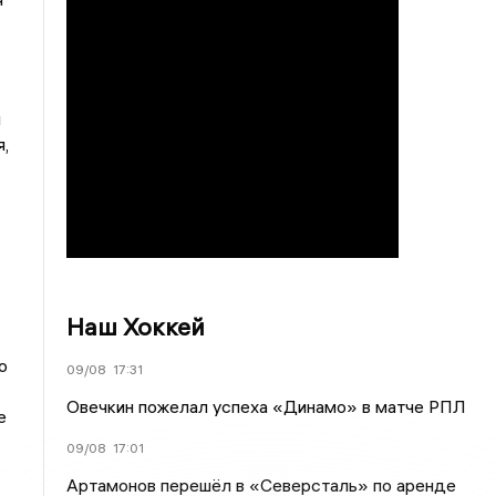
я
,
Наш Хоккей
о
09/08
17:31
Овечкин пожелал успеха «Динамо» в матче РПЛ
е
09/08
17:01
Артамонов перешёл в «Северсталь» по аренде