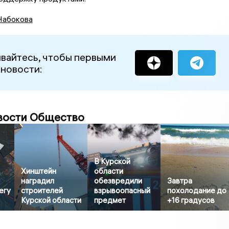
Набокова
вайтесь, чтобы первыми
 новости:
вости Общество
В Курской
Хинштейн
области
наградил
обезвредили
Завтра
егу
строителей
взрывоопасный
похолодание до
Курской области
предмет
+16 градусов