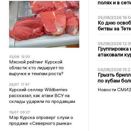
полях и в се
05/08/2026 16:5
Ко дню освоб
битвы за Тет
05/08/2026 12:3
Группировка 
атаковали ку
03/08
13:00
Мясной рейтинг Курской
области: кто лидирует по
04/08/2026 15:2
выручке и темпам роста?
Грызть брилл
по зубам бол
29/07
17:47
Курский селлер Wildberries
Новости СМИ
рассказал, как атаки ВСУ на
склады ударили по продавцам
19/07
09:37
Мэр Курска опроверг слухи о
продаже «Северного рынка»