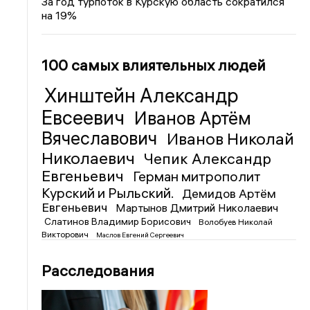
За год турпоток в Курскую область сократился
на 19%
100 самых влиятельных людей
Хинштейн Александр
Евсеевич
Иванов Артём
Вячеславович
Иванов Николай
Николаевич
Чепик Александр
Евгеньевич
Герман митрополит
Курский и Рыльский.
Демидов Артём
Евгеньевич
Мартынов Дмитрий Николаевич
Слатинов Владимир Борисович
Волобуев Николай
Викторович
Маслов Евгений Сергеевич
Расследования