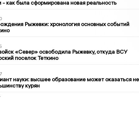
ти - как была сформирована новая реальность
0
ождения Рыжевки: хронология основных событий
кино
5
войск «Север» освободила Рыжевку, откуда ВСУ
рский поселок Теткино
7
иант науки: высшее образование может оказаться не
ьшинству курян
2