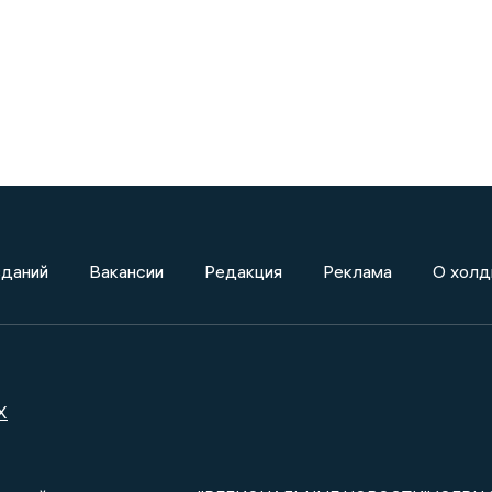
зданий
Вакансии
Редакция
Реклама
О холд
X