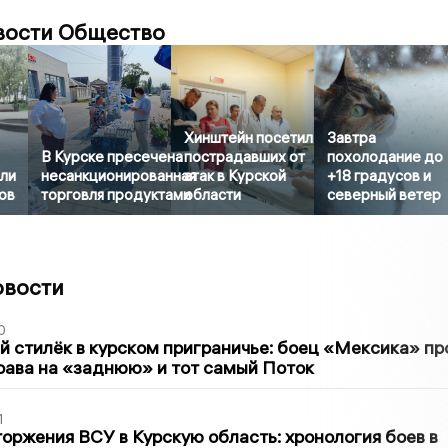
вости Общество
Хинштейн посетил
Завтра
В Курске пресечена
пострадавших от
похолодание до
ли
несанкционированная
атак в Курской
+18 градусов и
ов
торговля продуктами
области
северный ветер
овости
0
 стилёк в курском приграничье: боец «Мексика» пр
рава на «заднюю» и тот самый Поток
1
оржения ВСУ в Курскую область: хронология боев в