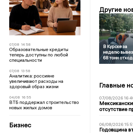
Другие но
07/08
14:58
В Курске за
Образовательные кредиты
неделю вывез
теперь доступны по любой
68 тонн отход
специальности
07/08
13:58
Аналитика: россияне
увеличивают расходы на
Главные н
здоровый образ жизни
04/08
16:55
07/08/2026 16:4
ВТБ поддержал строительство
Мексиканский
новых жилых домов
отсутствие п
Бизнес
06/08/2026 15:5
Годовщина вт