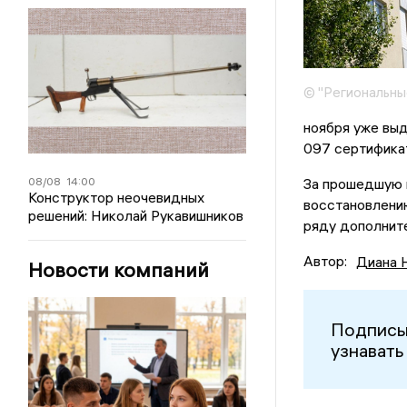
© "Региональны
ноября уже выд
097 сертификат
08/08
14:00
За прошедшую н
Конструктор неочевидных
восстановлени
решений: Николай Рукавишников
ряду дополнит
Автор:
Диана 
Новости компаний
Подписы
узнавать