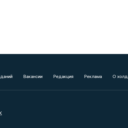
зданий
Вакансии
Редакция
Реклама
О холд
X