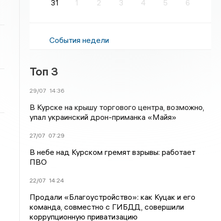
31
1
2
3
4
5
6
События недели
Топ 3
29/07
14:36
В Курске на крышу торгового центра, возможно,
упал украинский дрон-приманка «Майя»
27/07
07:29
В небе над Курском гремят взрывы: работает
ПВО
22/07
14:24
Продали «Благоустройство»: как Куцак и его
команда, совместно с ГИБДД, совершили
коррупционную приватизацию