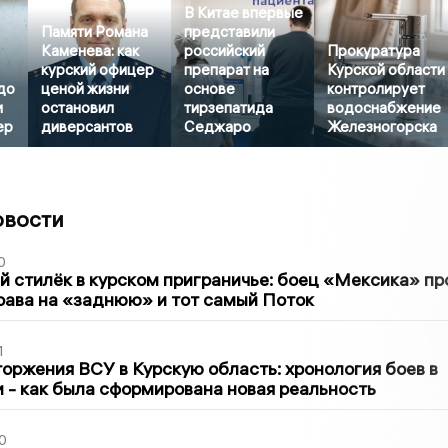
В Китае впервые
Памяти Романа
представили
Каменева: как
российский
Прокуратура
курский офицер
препарат на
Курской области
до
ценой жизни
основе
контролирует
и
остановил
тирзепатида
водоснабжение
ер
диверсантов
Седжаро
Железногорска
овости
0
 стилёк в курском приграничье: боец «Мексика» пр
рава на «заднюю» и тот самый Поток
1
оржения ВСУ в Курскую область: хронология боев в
ти - как была сформирована новая реальность
0