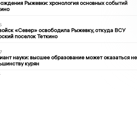
ождения Рыжевки: хронология основных событий
кино
5
войск «Север» освободила Рыжевку, откуда ВСУ
рский поселок Теткино
7
иант науки: высшее образование может оказаться не
ьшинству курян
2