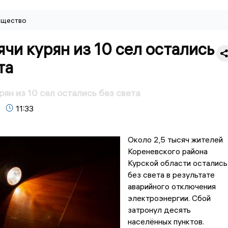
щество
ячи курян из 10 сел остались
та
рян из 10 сел остались без света
11:33
Около 2,5 тысяч жителей
Кореневского района
Курской области остались
без света в результате
аварийного отключения
электроэнергии. Сбой
затронул десять
населённых пунктов.