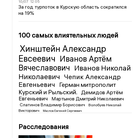
10/07
12:05
За год турпоток в Курскую область сократился
на 19%
100 самых влиятельных людей
Хинштейн Александр
Евсеевич
Иванов Артём
Вячеславович
Иванов Николай
Николаевич
Чепик Александр
Евгеньевич
Герман митрополит
Курский и Рыльский.
Демидов Артём
Евгеньевич
Мартынов Дмитрий Николаевич
Слатинов Владимир Борисович
Волобуев Николай
Викторович
Маслов Евгений Сергеевич
Расследования