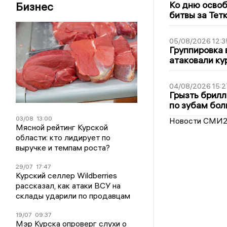
Ко дню освоб
Бизнес
битвы за Тет
05/08/2026 12:3
Группировка 
атаковали ку
04/08/2026 15:2
Грызть брилл
по зубам бол
03/08
13:00
Новости СМИ
Мясной рейтинг Курской
области: кто лидирует по
выручке и темпам роста?
29/07
17:47
Курский селлер Wildberries
рассказал, как атаки ВСУ на
склады ударили по продавцам
19/07
09:37
Мэр Курска опроверг слухи о