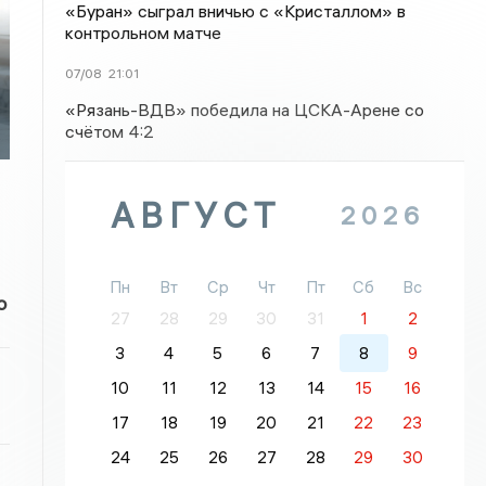
«Буран» сыграл вничью с «Кристаллом» в
контрольном матче
07/08
21:01
«Рязань-ВДВ» победила на ЦСКА-Арене со
счётом 4:2
АВГУСТ
2026
Пн
Вт
Ср
Чт
Пт
Сб
Вс
о
27
28
29
30
31
1
2
3
4
5
6
7
8
9
10
11
12
13
14
15
16
17
18
19
20
21
22
23
24
25
26
27
28
29
30