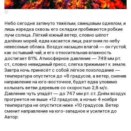
©
Небо сегодня затянуто тяжёлым, свинцовым одеялом, и
лишь изредка сквозь его складки пробиваются робкие
лучи солнца. Лёгкий южный ветер, словно шёпот
далёких морей, едва касается лица, разгоняя по небу
невесомые облака. Воздух насыщен влагой — он густой,
как остывший чай, и его относительная влажность
достигает 81%. Атмосферное давление — 749 мм рт.
ст., словно невидимый пресс, слегка прижимает к земле.
Завтра ночь принесёт с собой лёгкое похолодание —
температура опустится до +8 градусов, а ветер, сменив
направление на юго-восточное, будет едва уловимо
колыхать ветви деревьев со скоростью 2,8 м/с.
Давление чуть упадёт — до 747 мм рт. ст. Днём воздух
прогреется не выше +12 градусов, а ночью 4 ноября
температура не опустится ниже +10 градусов. Ветер
сменит направление на юго-западное и усилится до
Автор: