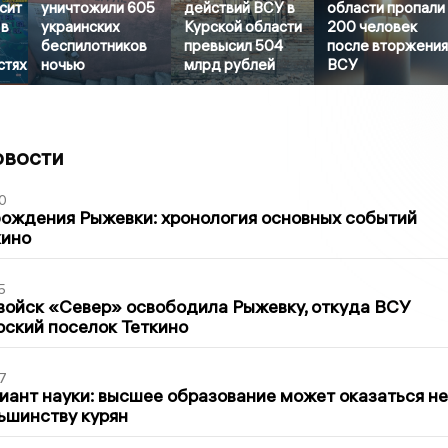
сит
уничтожили 605
действий ВСУ в
области пропали
 в
украинских
Курской области
200 человек
беспилотников
превысил 504
после вторжени
стях
ночью
млрд рублей
ВСУ
овости
0
ождения Рыжевки: хронология основных событий
кино
5
войск «Север» освободила Рыжевку, откуда ВСУ
рский поселок Теткино
7
иант науки: высшее образование может оказаться не
ьшинству курян