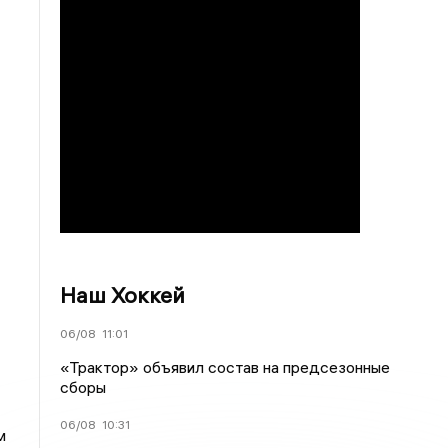
Наш Хоккей
06/08
11:01
«Трактор» объявил состав на предсезонные
сборы
06/08
10:31
м