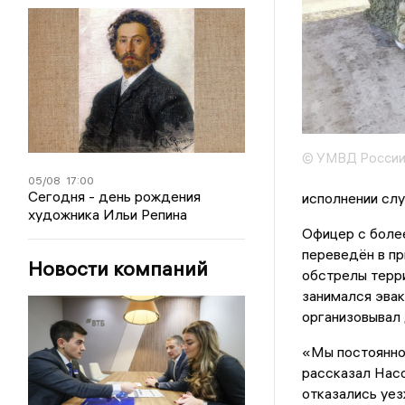
© УМВД России 
05/08
17:00
Сегодня - день рождения
исполнении слу
художника Ильи Репина
Офицер с боле
переведён в пр
Новости компаний
обстрелы терр
занимался эвак
организовывал
«Мы постоянно
рассказал Нас
отказались уез