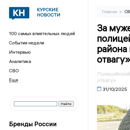
КУРСКИЕ
>
Главная
С
НОВОСТИ
За муже
100 самых влиятельных людей
полице
События недели
района
Интервью
отвагу
Аналитика
СВО
Полицейский
отвагу»
31/10/2025
Бренды России