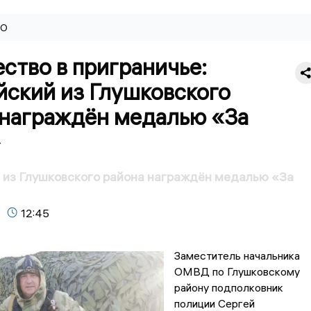
ВО
ство в приграничье:
йский из Глушковского
 награждён медалью «За
»
 из Глушковского района награждён медалью «За
12:45
Заместитель начальника
ОМВД по Глушковскому
району подполковник
полиции Сергей