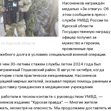
Насоненков награждён
медалью «За отвагу». Об
этом сообщили в пресс-
службе УМВД России по
Курской области.
Государственную награду
офицер получил за
мужество и героизм,
по Курской области
проявленные при
жебного долга в условиях специальной военной операции.
е чем 30-летним стажем службы летом 2024 года был
играничный Глушковский район. В августе-октябре, когда
итории стали практически ежедневными, Насоненков
уацией мирных жителей, оказывал первую помощь раненым и
 доставку гражданских в медицинские учреждения.
 работали в тесном контакте с руководством УМВД, —
оненков изданию "Курская правда". — Многие жители
жать, несмотря на опасность. Мы продолжаем доставлять и