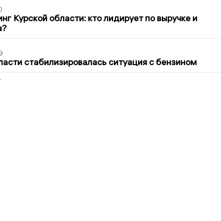
0
нг Курской области: кто лидирует по выручке и
а?
9
ласти стабилизировалась ситуация с бензином
2