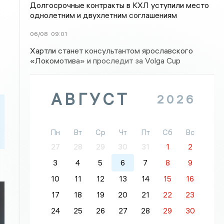
Долгосрочные контракты в КХЛ уступили место
однолетним и двухлетним соглашениям
06/08
09:01
Хартли станет консультантом ярославского
«Локомотива» и проследит за Volga Cup
АВГУСТ
2026
Пн
Вт
Ср
Чт
Пт
Сб
Вс
27
28
29
30
31
1
2
3
4
5
6
7
8
9
10
11
12
13
14
15
16
17
18
19
20
21
22
23
24
25
26
27
28
29
30