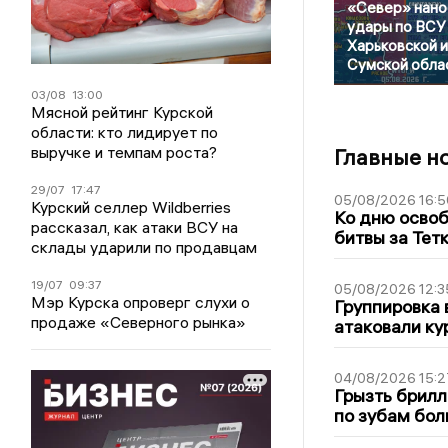
«Север» нано
удары по ВСУ
Харьковской и
Сумской обла
03/08
13:00
Мясной рейтинг Курской
области: кто лидирует по
выручке и темпам роста?
Главные н
29/07
17:47
05/08/2026 16:5
Курский селлер Wildberries
Ко дню освоб
рассказал, как атаки ВСУ на
битвы за Тет
склады ударили по продавцам
19/07
09:37
05/08/2026 12:3
Мэр Курска опроверг слухи о
Группировка 
продаже «Северного рынка»
атаковали ку
04/08/2026 15:2
Грызть брилл
по зубам бол