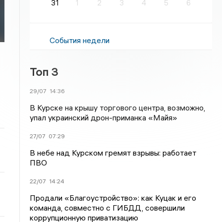
31
1
2
3
4
5
6
я
События недели
Топ 3
29/07
14:36
В Курске на крышу торгового центра, возможно,
упал украинский дрон-приманка «Майя»
27/07
07:29
В небе над Курском гремят взрывы: работает
ПВО
22/07
14:24
Продали «Благоустройство»: как Куцак и его
команда, совместно с ГИБДД, совершили
коррупционную приватизацию