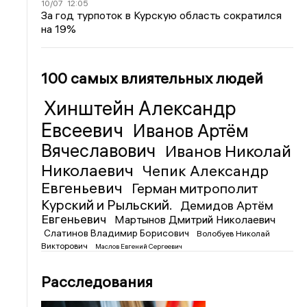
10/07
12:05
За год турпоток в Курскую область сократился
на 19%
100 самых влиятельных людей
Хинштейн Александр
Евсеевич
Иванов Артём
Вячеславович
Иванов Николай
Николаевич
Чепик Александр
Евгеньевич
Герман митрополит
Курский и Рыльский.
Демидов Артём
Евгеньевич
Мартынов Дмитрий Николаевич
Слатинов Владимир Борисович
Волобуев Николай
Викторович
Маслов Евгений Сергеевич
Расследования