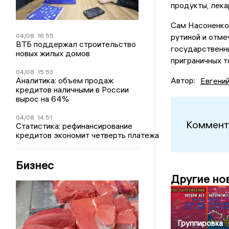
продукты, лека
Сам Насоненко
04/08
16:55
рутиной и отме
ВТБ поддержал строительство
государственн
новых жилых домов
приграничных т
04/08
15:53
Аналитика: объем продаж
Автор:
Евгени
кредитов наличными в России
вырос на 64%
04/08
14:51
Коммент
Статистика: рефинансирование
кредитов экономит четверть платежа
Бизнес
Другие но
Группировка