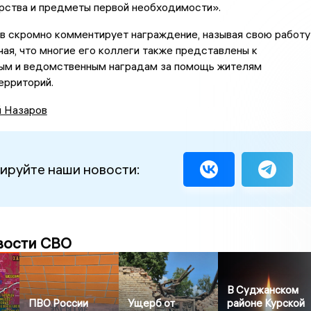
рства и предметы первой необходимости».
в скромно комментирует награждение, называя свою работу
чая, что многие его коллеги также представлены к
ым и ведомственным наградам за помощь жителям
ерриторий.
й Назаров
ируйте наши новости:
вости СВО
В Суджанском
ПВО России
Ущерб от
районе Курской