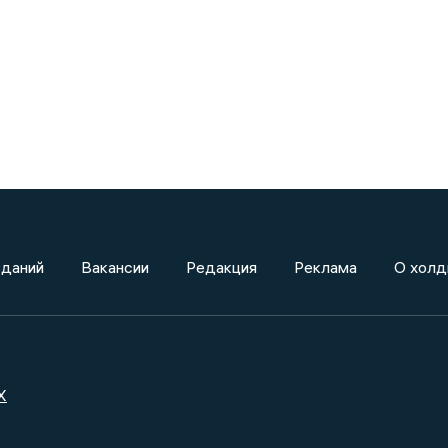
зданий
Вакансии
Редакция
Реклама
О холд
X