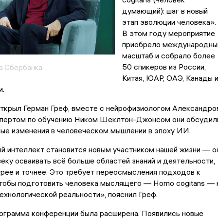
думающий): шаг в новый
этап эволюции человека».
В этом году мероприятие
приобрело международны
масштаб и собрало более
50 спикеров из России,
а Сбербанка
Китая, ЮАР, ОАЭ, Канады 
и.
ткрыл Герман Греф, вместе с нейрофизиологом Александро
спертом по обучению Ником Шеклтон-Джонсом они обсудил
ые изменения в человеческом мышлении в эпоху ИИ.
й интеллект становится новым участником нашей жизни — о
еку осваивать всё больше областей знаний и деятельности,
рее и точнее. Это требует переосмысления подходов к
чтобы подготовить человека мыслящего — Homo cogitans — 
технологической реальности», пояснил Греф.
рограмма конференции была расширена. Появились новые