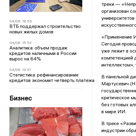
треки — «Непр
организован с
университетов 
04/08
16:55
искусственного
ВТБ поддержал строительство
новых жилых домов
«Применение И
04/08
15:53
Сегодня провод
Аналитика: объем продаж
уже лежит в ос
кредитов наличными в России
компетенцией д
вырос на 64%
интеллектом»,
04/08
14:51
Статистика: рефинансирование
В панельной д
кредитов экономит четверть платежа
Мартусевич (Н
государственны
Бизнес
критическое мы
без готовых а
в мире ИИ.
В треке «Разви
индустрии обра