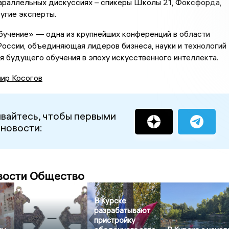
араллельных дискуссиях – спикеры Школы 21, Фоксфорда,
угие эксперты.
бучение» — одна из крупнейших конференций в области
России, объединяющая лидеров бизнеса, науки и технологий
 будущего обучения в эпоху искусственного интеллекта.
ир Косогов
вайтесь, чтобы первыми
 новости:
вости Общество
В Курске
разрабатывают
пристройку