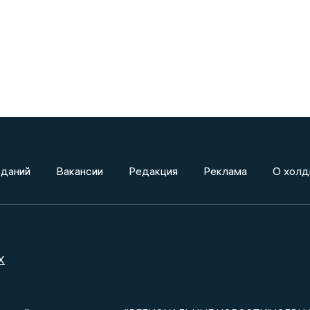
зданий
Вакансии
Редакция
Реклама
О холд
X