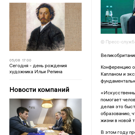
© Пресс-служб
Великобритани
05/08
17:00
Сегодня - день рождения
Конференцию о
художника Ильи Репина
Капланом и эк
фундаментальн
Новости компаний
«Искусственны
помогает челов
делая это быст
образованию, 
жизни в новой 
В этом году п