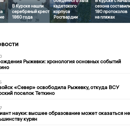
ям
обеденного зала
В Курске с начал
В Курске нашли
кадетского
сезона составил
на
серебряный крест
корпуса
180 протоколов
ие
1860 года
Росгвардии
на пляжах
овости
0
ождения Рыжевки: хронология основных событий
кино
5
войск «Север» освободила Рыжевку, откуда ВСУ
рский поселок Теткино
7
иант науки: высшее образование может оказаться не
ьшинству курян