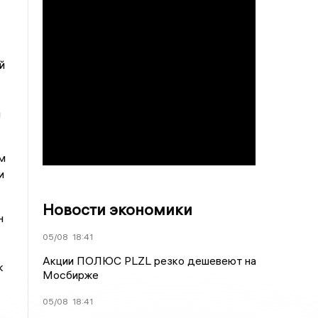
й
и
м
и
Новости экономики
н
05/08
18:41
Акции ПОЛЮС PLZL резко дешевеют на
к
Мосбирже
05/08
18:41