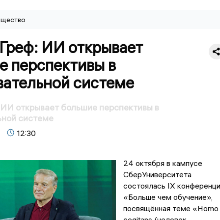
щество
Греф: ИИ открывает
е перспективы в
вательной системе
 ИИ открывает большие перспективы в
ьной системе
12:30
24 октября в кампусе
СберУниверситета
состоялась IX конференц
«Больше чем обучение»,
посвящённая теме «Homo
cogitans (человек