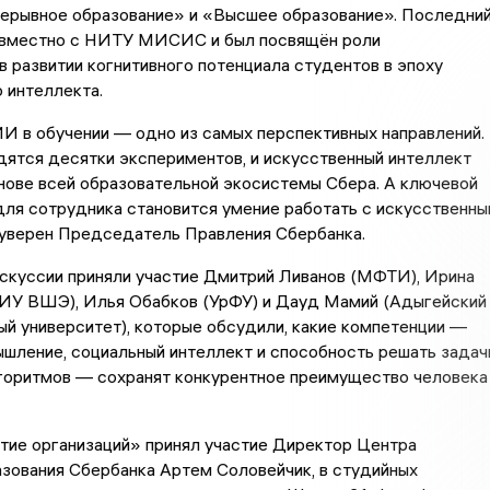
ерывное образование» и «Высшее образование». Последни
овместно с НИТУ МИСИС и был посвящён роли
в развитии когнитивного потенциала студентов в эпоху
 интеллекта.
И в обучении — одно из самых перспективных направлений.
ятся десятки экспериментов, и искусственный интеллект
нове всей образовательной экосистемы Сбера. А ключевой
ля сотрудника становится умение работать с искусственн
 уверен Председатель Правления Сбербанка.
искуссии приняли участие Дмитрий Ливанов (МФТИ), Ирина
ИУ ВШЭ), Илья Обабков (УрФУ) и Дауд Мамий (Адыгейский
й университет), которые обсудили, какие компетенции —
шление, социальный интеллект и способность решать задач
лгоритмов — сохранят конкурентное преимущество человека
тие организаций» принял участие Директор Центра
зования Сбербанка Артем Соловейчик, в студийных