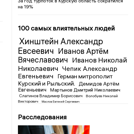
За год турпоток в Курскую область сократился
на 19%
100 самых влиятельных людей
Хинштейн Александр
Евсеевич
Иванов Артём
Вячеславович
Иванов Николай
Николаевич
Чепик Александр
Евгеньевич
Герман митрополит
Курский и Рыльский.
Демидов Артём
Евгеньевич
Мартынов Дмитрий Николаевич
Слатинов Владимир Борисович
Волобуев Николай
Викторович
Маслов Евгений Сергеевич
Расследования