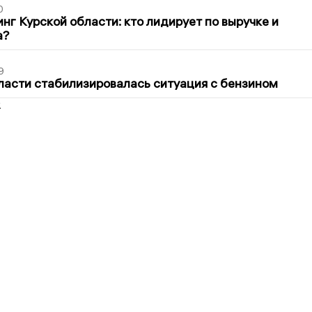
0
нг Курской области: кто лидирует по выручке и
а?
9
ласти стабилизировалась ситуация с бензином
2