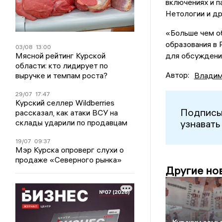
включениях и п
Нетологии и др
«Больше чем о
образования в 
03/08
13:00
для обсуждения
Мясной рейтинг Курской
области: кто лидирует по
Автор:
Владим
выручке и темпам роста?
29/07
17:47
Курский селлер Wildberries
Подписы
рассказал, как атаки ВСУ на
узнавать
склады ударили по продавцам
19/07
09:37
Мэр Курска опроверг слухи о
продаже «Северного рынка»
Другие но