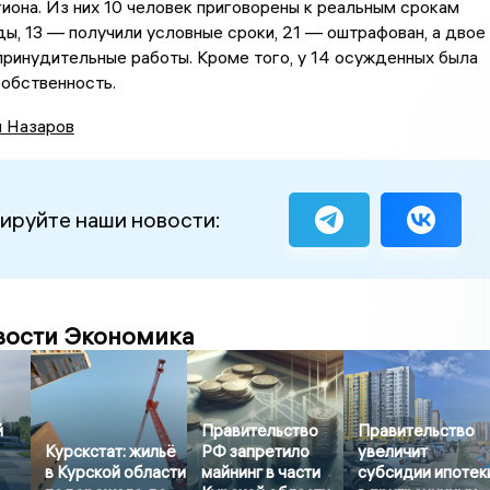
иона. Из них 10 человек приговорены к реальным срокам
ы, 13 — получили условные сроки, 21 — оштрафован, а двое
принудительные работы. Кроме того, у 14 осужденных была
обственность.
й Назаров
ируйте наши новости:
вости Экономика
й
Правительство
Правительство
Курскстат: жильё
РФ запретило
увеличит
в Курской области
майнинг в части
субсидии ипотек