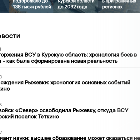
подорожало до
Курской области
в приграничных
138 тысяч рублей
до 2032 года
регионах
овости
1
оржения ВСУ в Курскую область: хронология боев в
ти - как была сформирована новая реальность
0
ождения Рыжевки: хронология основных событий
кино
5
войск «Север» освободила Рыжевку, откуда ВСУ
рский поселок Теткино
7
иант науки: высшее образование может оказаться не