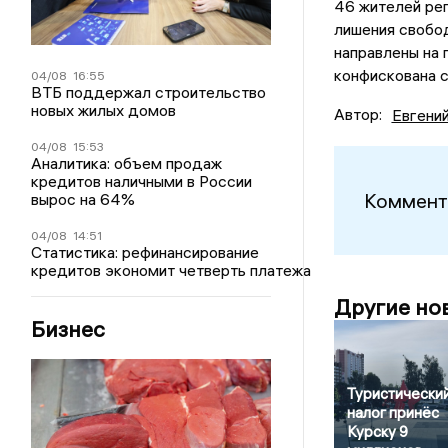
46 жителей рег
лишения свобод
направлены на 
конфискована с
04/08
16:55
ВТБ поддержал строительство
новых жилых домов
Автор:
Евгени
04/08
15:53
Аналитика: объем продаж
кредитов наличными в России
Коммент
вырос на 64%
04/08
14:51
Статистика: рефинансирование
кредитов экономит четверть платежа
Другие но
Бизнес
Туристически
налог принёс
Курску 9