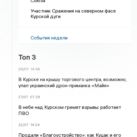
Союза
Участник Сражения на северном фасе
Курской дуги
События недели
Топ 3
29/07
14:36
В Курске на крышу торгового центра, возможно,
упал украинский дрон-приманка «Майя»
27/07
07:29
В небе над Курском гремят взрывы: работает
ПВО
22/07
14:24
Продали «Благоустройство»: как Куцак и его