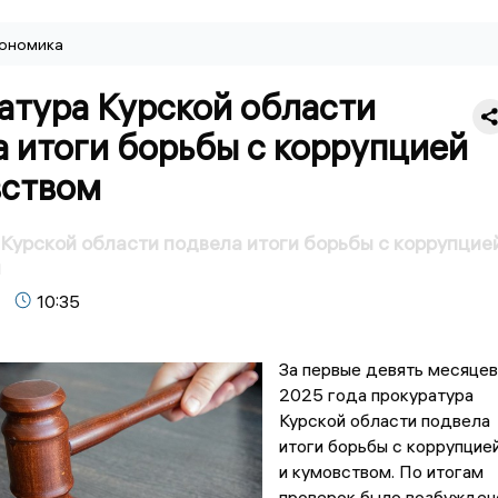
ономика
атура Курской области
 итоги борьбы с коррупцией
вством
Курской области подвела итоги борьбы с коррупцие
м
10:35
За первые девять месяцев
2025 года прокуратура
Курской области подвела
итоги борьбы с коррупцие
и кумовством. По итогам
проверок было возбужден