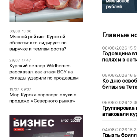
миллионов
рублей
03/08
13:00
Главные н
Мясной рейтинг Курской
области: кто лидирует по
06/08/2026 15:5
выручке и темпам роста?
Годовщина вт
полях и в се
29/07
17:47
Курский селлер Wildberries
рассказал, как атаки ВСУ на
05/08/2026 16:5
склады ударили по продавцам
Ко дню освоб
битвы за Тет
19/07
09:37
Мэр Курска опроверг слухи о
продаже «Северного рынка»
05/08/2026 12:3
Группировка 
атаковали ку
04/08/2026 15:2
Грызть брилл