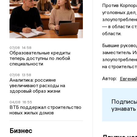
Против Корпора
уголовных дел,
злоупотреблени
— в области ст
области.
Бывшие руково
07/08
14:58
заместитель И
Образовательные кредиты
теперь доступны по любой
злоупотреблен
специальности
на строительст
07/08
13:58
Автор:
Евгени
Аналитика: россияне
увеличивают расходы на
здоровый образ жизни
Подписы
04/08
16:55
ВТБ поддержал строительство
узнавать
новых жилых домов
Бизнес