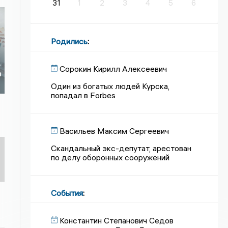
31
1
2
3
4
5
6
Родились
:
х
ь
Сорокин Кирилл Алексеевич
а
Один из богатых людей Курска,
попадал в Forbes
Васильев Максим Сергеевич
Скандальный экс-депутат, арестован
по делу оборонных сооружений
События
:
Константин Степанович Седов