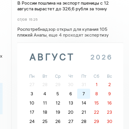
В России пошлина на экспорт пшеницы с 12
августа вырастет до 326,6 рубля за тонну
07/08
15:25
Роспотребнадзор открыл для купания 105
пляжей Анапы, еще 4 проходят экспертизу
АВГУСТ
2026
х
Пн
Вт
Ср
Чт
Пт
Сб
Вс
27
28
29
30
31
1
2
3
4
5
6
7
8
9
10
11
12
13
14
15
16
17
18
19
20
21
22
23
24
25
26
27
28
29
30