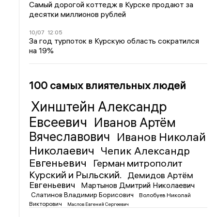
Самый дорогой коттедж в Курске продают за
десятки миллионов рублей
10/07
12:05
За год турпоток в Курскую область сократился
на 19%
100 самых влиятельных людей
Хинштейн Александр
Евсеевич
Иванов Артём
Вячеславович
Иванов Николай
Николаевич
Чепик Александр
Евгеньевич
Герман митрополит
Курский и Рыльский.
Демидов Артём
Евгеньевич
Мартынов Дмитрий Николаевич
Слатинов Владимир Борисович
Волобуев Николай
Викторович
Маслов Евгений Сергеевич