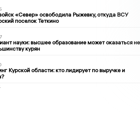
5
войск «Север» освободила Рыжевку, откуда ВСУ
рский поселок Теткино
7
иант науки: высшее образование может оказаться не
ьшинству курян
0
нг Курской области: кто лидирует по выручке и
а?
2