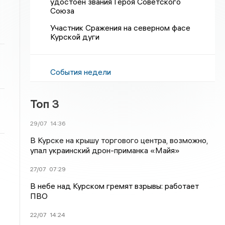
удостоен звания Героя Советского
Союза
Участник Сражения на северном фасе
Курской дуги
События недели
Топ 3
29/07
14:36
В Курске на крышу торгового центра, возможно,
упал украинский дрон-приманка «Майя»
27/07
07:29
В небе над Курском гремят взрывы: работает
ПВО
22/07
14:24