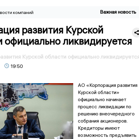
Важная новость
вости компаний
ация развития Курской
и официально ликвидируется
азвития Курской области официально ликвидируетс
19:50
АО «Корпорация развития
Курской области»
официально начинает
процесс ликвидации по
решению внеочередного
собрания акционеров.
Кредиторы имеют
возможность предъявить