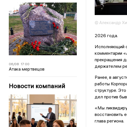
© Александр Х
2026 года.
Исполняющий о
комментарии «
прекращения де
06/08
17:00
держателем ре
Атака мертвецов
Ранее, в авгус
работы Корпора
Новости компаний
структуре. Это
дел против быв
«Мы ликвидируе
восстановить е
глава региона.