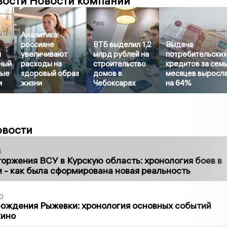
вости Новости компаний
Аналитика:
россияне
ВТБ выделил 1,2
Выдача
л
увеличивают
млрд рублей на
потребительски
ный
расходы на
строительство
кредитов за сем
бые
здоровый образ
домов в
месяцев выросл
и
жизни
Чебоксарах
на 64%
овости
1
оржения ВСУ в Курскую область: хронология боев в
ти - как была сформирована новая реальность
0
ождения Рыжевки: хронология основных событий
кино