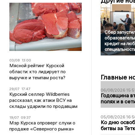
Другие но
Сбер запусти
образователь
кредит на лю
специальност
03/08
13:00
Мясной рейтинг Курской
области: кто лидирует по
Главные н
выручке и темпам роста?
29/07
17:47
06/08/2026 15:5
Курский селлер Wildberries
Годовщина вт
рассказал, как атаки ВСУ на
полях и в се
склады ударили по продавцам
05/08/2026 16:5
19/07
09:37
Ко дню освоб
Мэр Курска опроверг слухи о
битвы за Тет
продаже «Северного рынка»