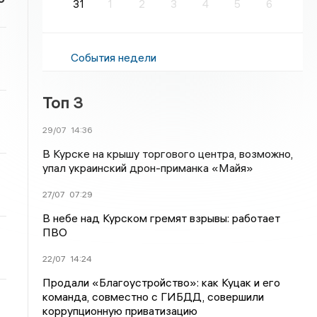
31
1
2
3
4
5
6
События недели
Топ 3
29/07
14:36
В Курске на крышу торгового центра, возможно,
упал украинский дрон-приманка «Майя»
27/07
07:29
В небе над Курском гремят взрывы: работает
ПВО
22/07
14:24
Продали «Благоустройство»: как Куцак и его
команда, совместно с ГИБДД, совершили
коррупционную приватизацию