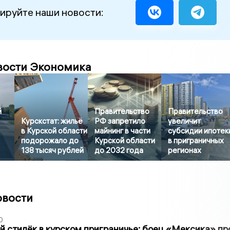
ируйте наши новости:
вости Экономика
й
Правительство
Правительство
Курскстат: жильё
РФ запретило
увеличит
в Курской области
майнинг в части
субсидии ипотек
подорожало до
Курской области
в приграничных
138 тысяч рублей
до 2032 года
регионах
овости
0
 стилёк в курском приграничье: боец «Мексика» пр