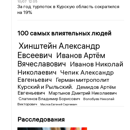
10/07
12:05
За год турпоток в Курскую область сократился
на 19%
100 самых влиятельных людей
Хинштейн Александр
Евсеевич
Иванов Артём
Вячеславович
Иванов Николай
Николаевич
Чепик Александр
Евгеньевич
Герман митрополит
Курский и Рыльский.
Демидов Артём
Евгеньевич
Мартынов Дмитрий Николаевич
Слатинов Владимир Борисович
Волобуев Николай
Викторович
Маслов Евгений Сергеевич
Расследования