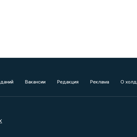
зданий
Вакансии
Редакция
Реклама
О холд
X