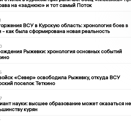
рава на «заднюю» и тот самый Поток
1
оржения ВСУ в Курскую область: хронология боев в
ти - как была сформирована новая реальность
0
ождения Рыжевки: хронология основных событий
кино
5
войск «Север» освободила Рыжевку, откуда ВСУ
рский поселок Теткино
7
иант науки: высшее образование может оказаться не
ьшинству курян
2