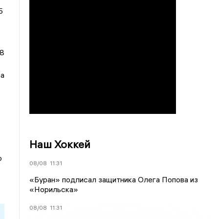
5
48
ра
Наш Хоккей
о
08/08
11:31
«Буран» подписал защитника Олега Попова из
«Норильска»
08/08
11:31