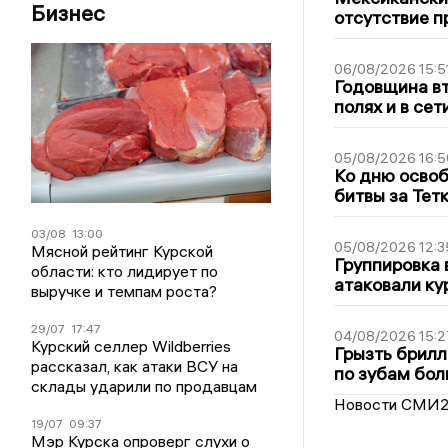
Бизнес
отсутствие п
06/08/2026 15:5
Годовщина вт
полях и в се
05/08/2026 16:5
Ко дню освоб
битвы за Тет
03/08
13:00
05/08/2026 12:3
Мясной рейтинг Курской
Группировка 
области: кто лидирует по
атаковали ку
выручке и темпам роста?
29/07
17:47
04/08/2026 15:2
Курский селлер Wildberries
Грызть брилл
рассказал, как атаки ВСУ на
по зубам бол
склады ударили по продавцам
Новости СМИ
19/07
09:37
Мэр Курска опроверг слухи о