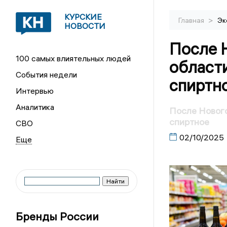
КУРСКИЕ
>
Главная
Эк
НОВОСТИ
После Н
100 самых влиятельных людей
област
События недели
спиртн
Интервью
Аналитика
После Нового
спиртное
СВО
02/10/2025
Бренды России