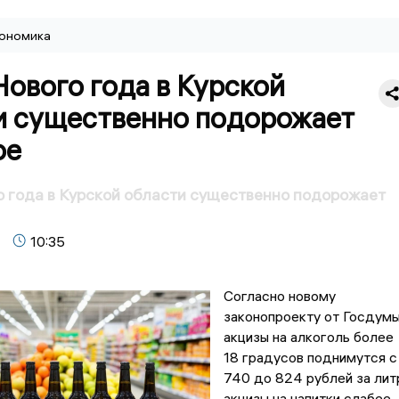
ономика
ового года в Курской
и существенно подорожает
ое
 года в Курской области существенно подорожает
10:35
Согласно новому
законопроекту от Госдумы
акцизы на алкоголь более
18 градусов поднимутся с
740 до 824 рублей за лит
акцизы на напитки слабее