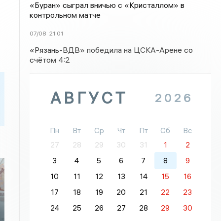
«Буран» сыграл вничью с «Кристаллом» в
контрольном матче
07/08
21:01
«Рязань-ВДВ» победила на ЦСКА-Арене со
счётом 4:2
АВГУСТ
2026
Пн
Вт
Ср
Чт
Пт
Сб
Вс
27
28
29
30
31
1
2
3
4
5
6
7
8
9
10
11
12
13
14
15
16
17
18
19
20
21
22
23
24
25
26
27
28
29
30