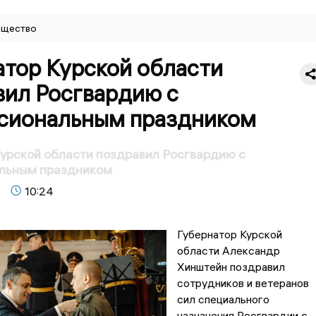
щество
атор Курской области
вил Росгвардию с
сиональным праздником
урской области поздравил Росгвардию с
льным праздником
10:24
Губернатор Курской
области Александр
Хинштейн поздравил
сотрудников и ветеранов
сил специального
назначения Росгвардии с