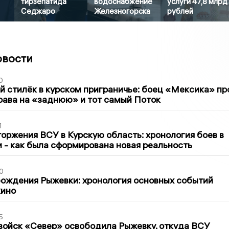
тирзепатида
водоснабжение
услуги 47,8 млрд
Седжаро
Железногорска
рублей
овости
0
 стилёк в курском приграничье: боец «Мексика» пр
рава на «заднюю» и тот самый Поток
1
оржения ВСУ в Курскую область: хронология боев в
ти - как была сформирована новая реальность
0
ождения Рыжевки: хронология основных событий
кино
5
войск «Север» освободила Рыжевку, откуда ВСУ