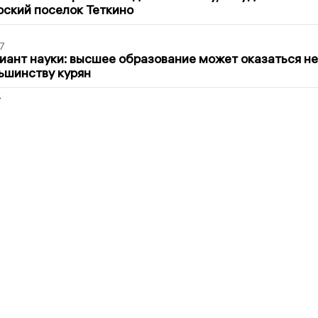
рский поселок Теткино
7
иант науки: высшее образование может оказаться не
ьшинству курян
2