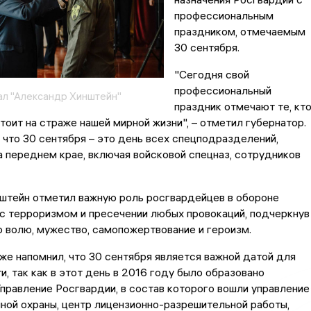
профессиональным
праздником, отмечаемым
30 сентября.
"Сегодня свой
профессиональный
ал "Александр Хинштейн"
праздник отмечают те, кт
оит на страже нашей мирной жизни", – отметил губернатор.
 что 30 сентября – это день всех спецподразделений,
 переднем крае, включая войсковой спецназ, сотрудников
штейн отметил важную роль росгвардейцев в обороне
 с терроризмом и пресечении любых провокаций, подчеркнув
 волю, мужество, самопожертвование и героизм.
же напомнил, что 30 сентября является важной датой для
и, так как в этот день в 2016 году было образовано
правление Росгвардии, в состав которого вошли управление
ой охраны, центр лицензионно-разрешительной работы,