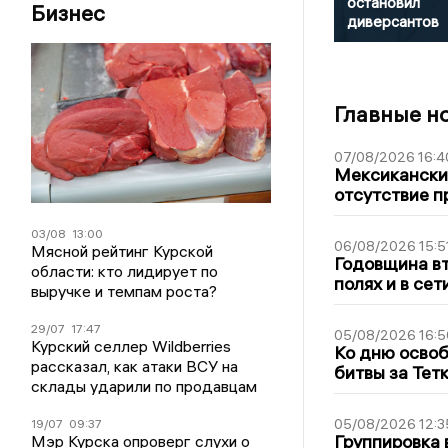
остановил
Бизнес
диверсантов
Главные н
07/08/2026 16:4
Мексиканский
отсутствие п
03/08
13:00
06/08/2026 15:5
Мясной рейтинг Курской
Годовщина вт
области: кто лидирует по
полях и в се
выручке и темпам роста?
29/07
17:47
05/08/2026 16:5
Курский селлер Wildberries
Ко дню освоб
рассказал, как атаки ВСУ на
битвы за Тет
склады ударили по продавцам
05/08/2026 12:3
19/07
09:37
Группировка 
Мэр Курска опроверг слухи о