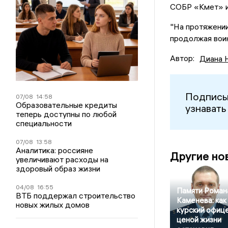
СОБР «Кмет» 
"На протяжении
продолжая воин
Автор:
Диана 
Подписы
07/08
14:58
Образовательные кредиты
узнавать
теперь доступны по любой
специальности
07/08
13:58
Аналитика: россияне
Другие но
увеличивают расходы на
здоровый образ жизни
04/08
16:55
Памяти Роман
ВТБ поддержал строительство
Каменева: как
новых жилых домов
курский офиц
ценой жизни