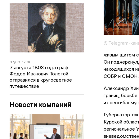
© Telegram-кан
живым щитом ст
Он подчеркнул,
07/08
17:00
7 августа 1803 года граф
находящихся на
Федор Иванович Толстой
СОБР и ОМОН.
отправился в кругосветное
путешествие
Александр Хин
границ, борьбе
их несгибаемую
Новости компаний
Губернатор так
Курской област
региональное У
вневедомственн