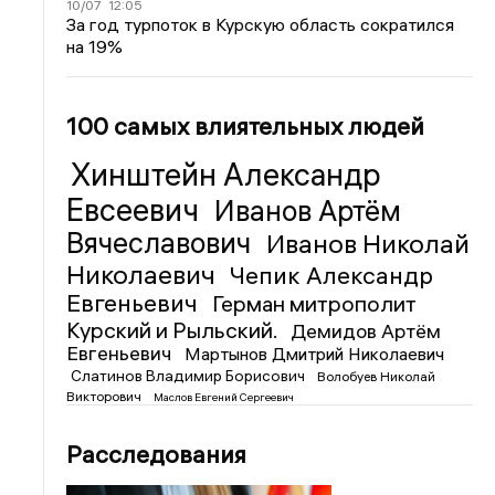
10/07
12:05
За год турпоток в Курскую область сократился
на 19%
100 самых влиятельных людей
Хинштейн Александр
Евсеевич
Иванов Артём
Вячеславович
Иванов Николай
Николаевич
Чепик Александр
Евгеньевич
Герман митрополит
Курский и Рыльский.
Демидов Артём
Евгеньевич
Мартынов Дмитрий Николаевич
Слатинов Владимир Борисович
Волобуев Николай
Викторович
Маслов Евгений Сергеевич
Расследования