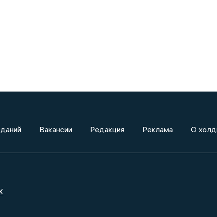
зданий
Вакансии
Редакция
Реклама
О холд
X