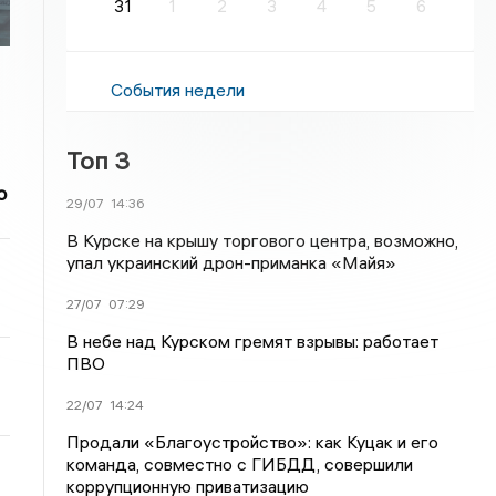
31
1
2
3
4
5
6
События недели
Топ 3
о
29/07
14:36
В Курске на крышу торгового центра, возможно,
упал украинский дрон-приманка «Майя»
27/07
07:29
В небе над Курском гремят взрывы: работает
ПВО
22/07
14:24
Продали «Благоустройство»: как Куцак и его
команда, совместно с ГИБДД, совершили
коррупционную приватизацию