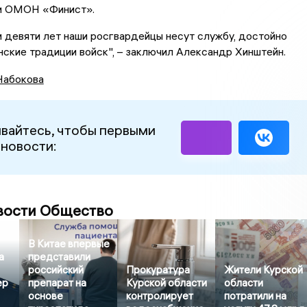
и ОМОН «Финист».
 девяти лет наши росгвардейцы несут службу, достойно
ские традиции войск", – заключил Александр Хинштейн.
Набокова
вайтесь, чтобы первыми
 новости:
вости Общество
В Китае впервые
а
представили
российский
Прокуратура
Жители Курской
ер
препарат на
Курской области
области
основе
контролирует
потратили на