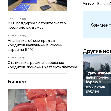
Автор:
Евгени
04/08
16:55
ВТБ поддержал строительство
Коммент
новых жилых домов
04/08
15:53
Аналитика: объем продаж
кредитов наличными в России
вырос на 64%
Другие но
04/08
14:51
Статистика: рефинансирование
кредитов экономит четверть платежа
Туристически
налог принёс
Бизнес
Курску 9
миллионов
рублей