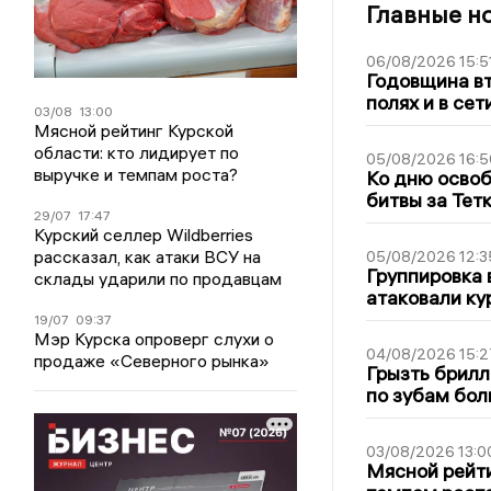
Главные н
06/08/2026 15:5
Годовщина вт
полях и в се
03/08
13:00
Мясной рейтинг Курской
области: кто лидирует по
05/08/2026 16:5
выручке и темпам роста?
Ко дню освоб
битвы за Тет
29/07
17:47
Курский селлер Wildberries
рассказал, как атаки ВСУ на
05/08/2026 12:3
Группировка 
склады ударили по продавцам
атаковали ку
19/07
09:37
Мэр Курска опроверг слухи о
04/08/2026 15:2
продаже «Северного рынка»
Грызть брилл
по зубам бол
03/08/2026 13:0
Мясной рейти