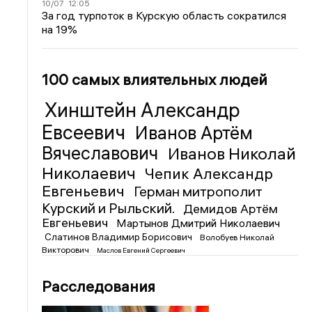
10/07
12:05
За год турпоток в Курскую область сократился
на 19%
100 самых влиятельных людей
Хинштейн Александр
Евсеевич
Иванов Артём
Вячеславович
Иванов Николай
Николаевич
Чепик Александр
Евгеньевич
Герман митрополит
Курский и Рыльский.
Демидов Артём
Евгеньевич
Мартынов Дмитрий Николаевич
Слатинов Владимир Борисович
Волобуев Николай
Викторович
Маслов Евгений Сергеевич
Расследования