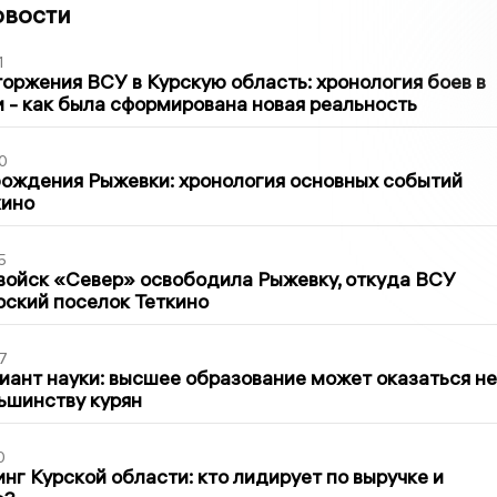
овости
1
оржения ВСУ в Курскую область: хронология боев в
ти - как была сформирована новая реальность
0
ождения Рыжевки: хронология основных событий
кино
5
войск «Север» освободила Рыжевку, откуда ВСУ
рский поселок Теткино
7
иант науки: высшее образование может оказаться не
ьшинству курян
0
нг Курской области: кто лидирует по выручке и