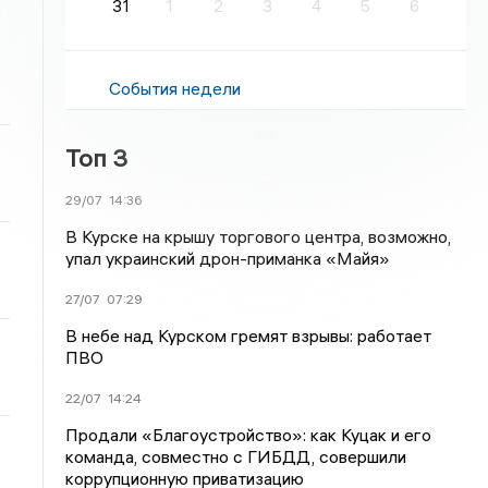
31
1
2
3
4
5
6
События недели
Топ 3
29/07
14:36
В Курске на крышу торгового центра, возможно,
упал украинский дрон-приманка «Майя»
27/07
07:29
В небе над Курском гремят взрывы: работает
ПВО
22/07
14:24
Продали «Благоустройство»: как Куцак и его
команда, совместно с ГИБДД, совершили
коррупционную приватизацию