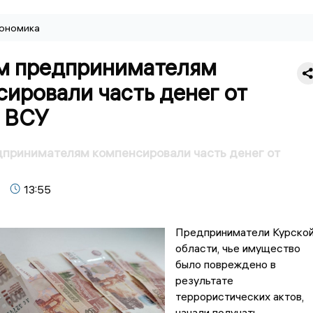
ономика
м предпринимателям
ировали часть денег от
 ВСУ
дпринимателям компенсировали часть денег от
13:55
Предприниматели Курско
области, чье имущество
было повреждено в
результате
террористических актов,
начали получать