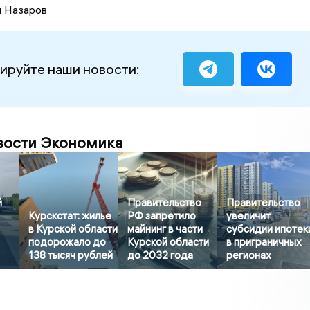
й Назаров
ируйте наши новости:
вости Экономика
й
Правительство
Правительство
Курскстат: жильё
РФ запретило
увеличит
в Курской области
майнинг в части
субсидии ипотек
подорожало до
Курской области
в приграничных
138 тысяч рублей
до 2032 года
регионах