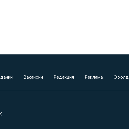
зданий
Вакансии
Редакция
Реклама
О холд
X