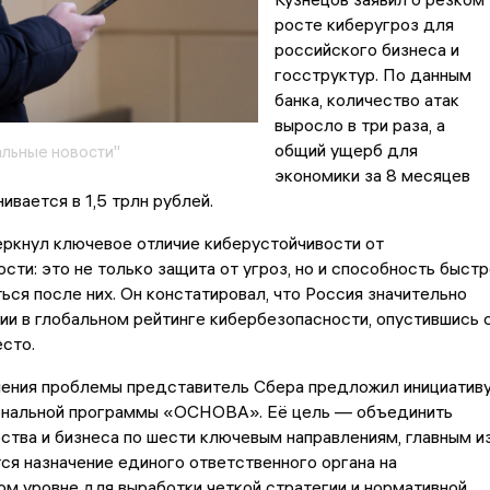
росте киберугроз для
российского бизнеса и
госструктур. По данным
банка, количество атак
выросло в три раза, а
общий ущерб для
льные новости"
экономики за 8 месяцев
ивается в 1,5 трлн рублей.
ркнул ключевое отличие киберустойчивости от
сти: это не только защита от угроз, но и способность быстр
ься после них. Он констатировал, что Россия значительно
ии в глобальном рейтинге кибербезопасности, опустившись 
есто.
шения проблемы представитель Сбера предложил инициатив
ональной программы «ОСНОВА». Её цель — объединить
ства и бизнеса по шести ключевым направлениям, главным и
ся назначение единого ответственного органа на
м уровне для выработки четкой стратегии и нормативной