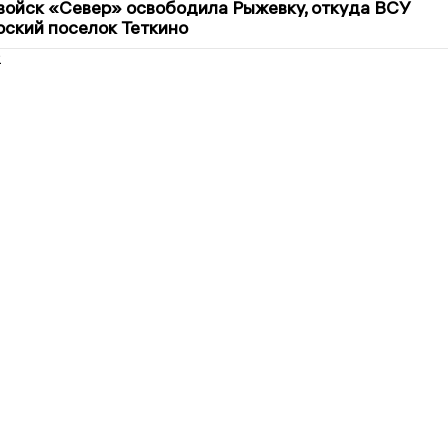
войск «Север» освободила Рыжевку, откуда ВСУ
рский поселок Теткино
2