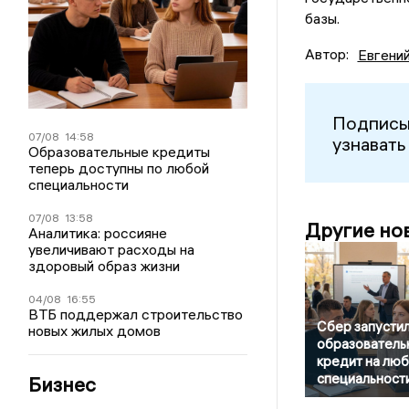
базы.
Автор:
Евгени
Подписы
07/08
14:58
узнавать
Образовательные кредиты
теперь доступны по любой
специальности
07/08
13:58
Другие но
Аналитика: россияне
увеличивают расходы на
здоровый образ жизни
04/08
16:55
ВТБ поддержал строительство
Сбер запусти
новых жилых домов
образователь
кредит на лю
специальност
Бизнес