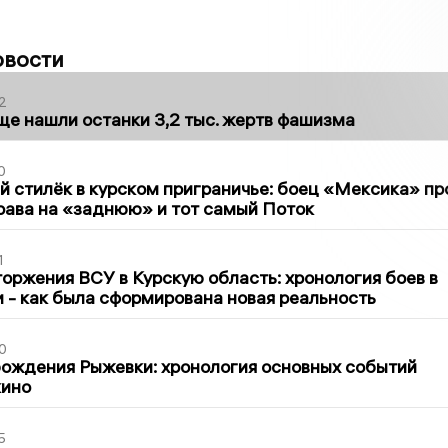
овости
2
ще нашли останки 3,2 тыс. жертв фашизма
0
 стилёк в курском приграничье: боец «Мексика» пр
рава на «заднюю» и тот самый Поток
1
оржения ВСУ в Курскую область: хронология боев в
ти - как была сформирована новая реальность
0
ождения Рыжевки: хронология основных событий
кино
5