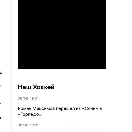
о
Наш Хоккей
с
08/08
19:01
у
Роман Максимов перешёл из «Сочи» в
«Торпедо»
з
08/08
18:01