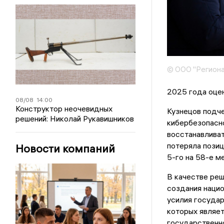
© ООО "Региона
2025 года оцен
08/08
14:00
Конструктор неочевидных
Кузнецов подче
решений: Николай Рукавишников
кибербезопасно
восстанавливат
потеряла позиц
Новости компаний
5-го на 58-е м
В качестве ре
создания наци
усилия государ
которых являет
государственно