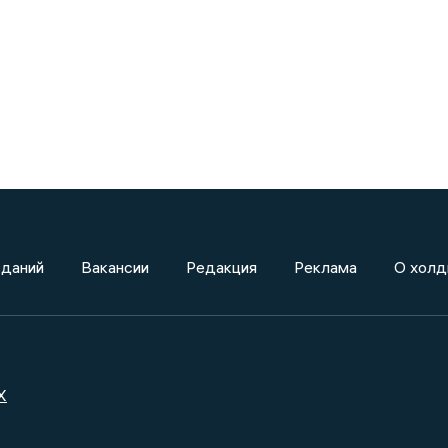
зданий
Вакансии
Редакция
Реклама
О холд
X