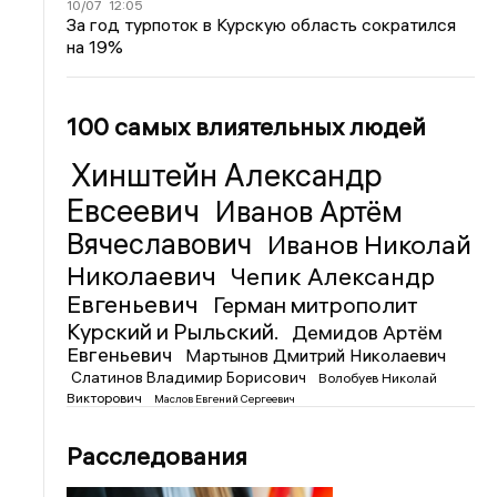
10/07
12:05
За год турпоток в Курскую область сократился
на 19%
100 самых влиятельных людей
Хинштейн Александр
Евсеевич
Иванов Артём
Вячеславович
Иванов Николай
Николаевич
Чепик Александр
Евгеньевич
Герман митрополит
Курский и Рыльский.
Демидов Артём
Евгеньевич
Мартынов Дмитрий Николаевич
Слатинов Владимир Борисович
Волобуев Николай
Викторович
Маслов Евгений Сергеевич
Расследования