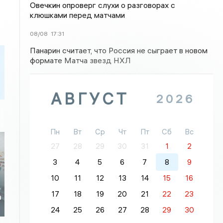
Овечкин опроверг слухи о разговорах с
клюшками перед матчами
08/08
17:31
Панарин считает, что Россия не сыграет в новом
формате Матча звезд НХЛ
АВГУСТ
2026
Пн
Вт
Ср
Чт
Пт
Сб
Вс
27
28
29
30
31
1
2
3
4
5
6
7
8
9
10
11
12
13
14
15
16
х
ь
17
18
19
20
21
22
23
а
24
25
26
27
28
29
30