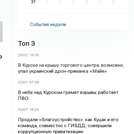
31
1
2
3
4
5
6
События недели
Топ 3
29/07
14:36
о
В Курске на крышу торгового центра, возможно,
упал украинский дрон-приманка «Майя»
27/07
07:29
В небе над Курском гремят взрывы: работает
ПВО
22/07
14:24
Продали «Благоустройство»: как Куцак и его
команда, совместно с ГИБДД, совершили
коррупционную приватизацию