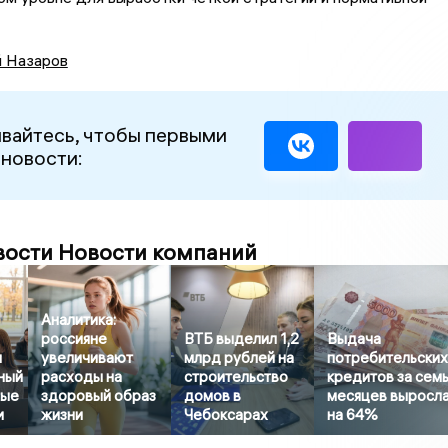
й Назаров
вайтесь, чтобы первыми
 новости:
вости Новости компаний
Аналитика:
россияне
ВТБ выделил 1,2
Выдача
л
увеличивают
млрд рублей на
потребительски
ный
расходы на
строительство
кредитов за сем
бые
здоровый образ
домов в
месяцев выросл
и
жизни
Чебоксарах
на 64%