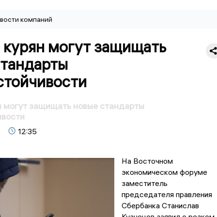
вости компаний
 курян могут защищать
стандарты
стойчивости
н могут защищать новые стандарты
ивости
12:35
На Восточном
экономическом форуме
заместитель
председателя правления
Сбербанка Станислав
Кузнецов заявил о резком