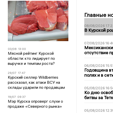
Главные н
08/08/2026 17:2
В Курской ро
07/08/2026 16:4
Мексиканский
03/08
13:00
отсутствие п
Мясной рейтинг Курской
области: кто лидирует по
выручке и темпам роста?
06/08/2026 15:5
Годовщина вт
29/07
17:47
полях и в се
Курский селлер Wildberries
рассказал, как атаки ВСУ на
склады ударили по продавцам
05/08/2026 16:5
Ко дню освоб
битвы за Тет
19/07
09:37
Мэр Курска опроверг слухи о
продаже «Северного рынка»
05/08/2026 12:3