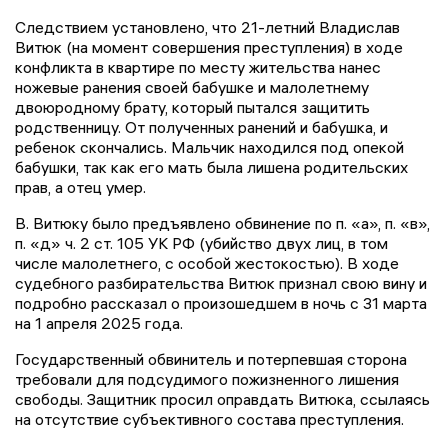
Следствием установлено, что 21-летний Владислав
Витюк (на момент совершения преступления) в ходе
конфликта в квартире по месту жительства нанес
ножевые ранения своей бабушке и малолетнему
двоюродному брату, который пытался защитить
родственницу. От полученных ранений и бабушка, и
ребенок скончались. Мальчик находился под опекой
бабушки, так как его мать была лишена родительских
прав, а отец умер.
В. Витюку было предъявлено обвинение по п. «а», п. «в»,
п. «д» ч. 2 ст. 105 УК РФ (убийство двух лиц, в том
числе малолетнего, с особой жестокостью). В ходе
судебного разбирательства Витюк признал свою вину и
подробно рассказал о произошедшем в ночь с 31 марта
на 1 апреля 2025 года.
Государственный обвинитель и потерпевшая сторона
требовали для подсудимого пожизненного лишения
свободы. Защитник просил оправдать Витюка, ссылаясь
на отсутствие субъективного состава преступления.