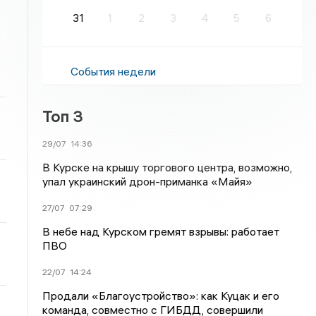
31
1
2
3
4
5
6
События недели
Топ 3
29/07
14:36
В Курске на крышу торгового центра, возможно,
упал украинский дрон-приманка «Майя»
27/07
07:29
В небе над Курском гремят взрывы: работает
ПВО
22/07
14:24
Продали «Благоустройство»: как Куцак и его
команда, совместно с ГИБДД, совершили