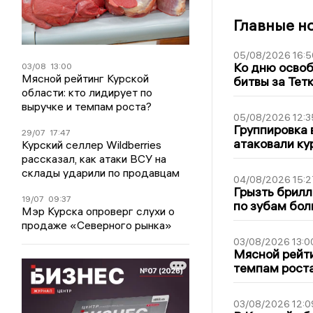
Главные н
05/08/2026 16:5
Ко дню освоб
03/08
13:00
Мясной рейтинг Курской
битвы за Тет
области: кто лидирует по
выручке и темпам роста?
05/08/2026 12:3
Группировка 
29/07
17:47
атаковали ку
Курский селлер Wildberries
рассказал, как атаки ВСУ на
склады ударили по продавцам
04/08/2026 15:2
Грызть брилл
19/07
09:37
по зубам бол
Мэр Курска опроверг слухи о
продаже «Северного рынка»
03/08/2026 13:0
Мясной рейти
темпам рост
03/08/2026 12:0