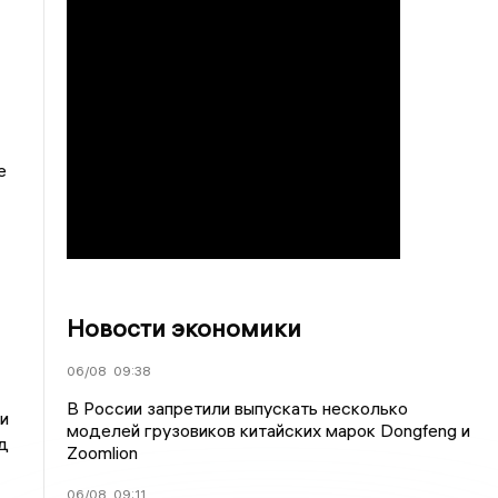
е
Новости экономики
06/08
09:38
В России запретили выпускать несколько
и
моделей грузовиков китайских марок Dongfeng и
д
Zoomlion
06/08
09:11