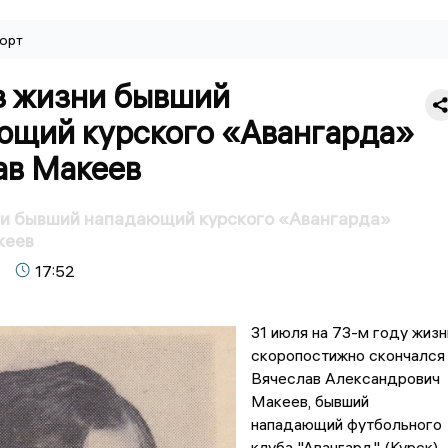
орт
з жизни бывший
ющий курского «Авангарда»
ав Макеев
ни бывший нападающий курского «Авангарда»
кеев
17:52
31 июля на 73-м году жизн
скоропостижно скончался
Вячеслав Александрович
Макеев, бывший
нападающий футбольного
клуба "Авангард" (Курск).