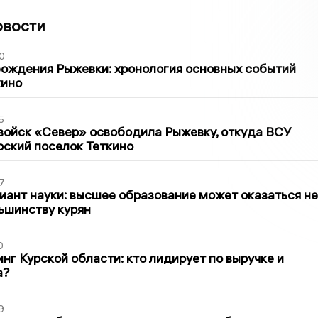
овости
0
ождения Рыжевки: хронология основных событий
кино
5
войск «Север» освободила Рыжевку, откуда ВСУ
рский поселок Теткино
7
иант науки: высшее образование может оказаться не
ьшинству курян
0
нг Курской области: кто лидирует по выручке и
а?
9