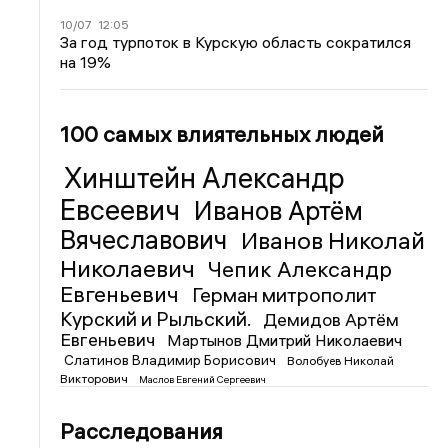
10/07
12:05
За год турпоток в Курскую область сократился
на 19%
100 самых влиятельных людей
Хинштейн Александр
Евсеевич
Иванов Артём
Вячеславович
Иванов Николай
Николаевич
Чепик Александр
Евгеньевич
Герман митрополит
Курский и Рыльский.
Демидов Артём
Евгеньевич
Мартынов Дмитрий Николаевич
Слатинов Владимир Борисович
Волобуев Николай
Викторович
Маслов Евгений Сергеевич
Расследования