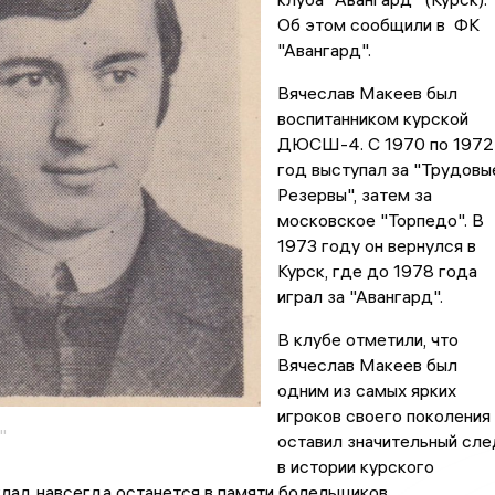
Об этом сообщили в ФК
"Авангард".
Вячеслав Макеев был
воспитанником курской
ДЮСШ-4. С 1970 по 1972
год выступал за "Трудовы
Резервы", затем за
московское "Торпедо". В
1973 году он вернулся в
Курск, где до 1978 года
играл за "Авангард".
В клубе отметили, что
Вячеслав Макеев был
одним из самых ярких
игроков своего поколения 
"
оставил значительный сле
в истории курского
клад навсегда останется в памяти болельщиков.