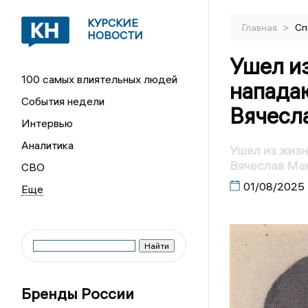
КУРСКИЕ
>
Главная
Сп
НОВОСТИ
Ушел и
100 самых влиятельных людей
напада
События недели
Вячесл
Интервью
Аналитика
Ушел из жиз
Вячеслав Ма
СВО
01/08/2025
Бренды России