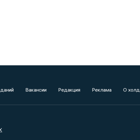
зданий
Вакансии
Редакция
Реклама
О холд
X