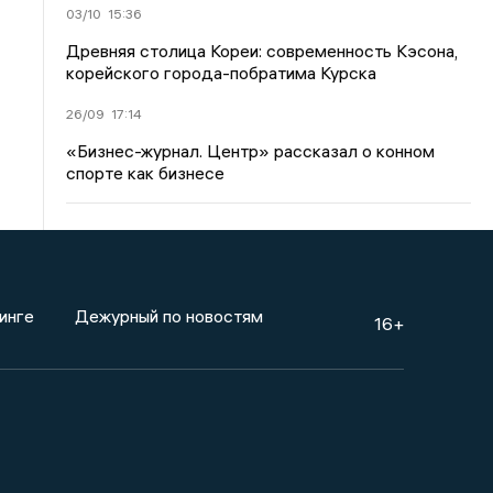
03/10
15:36
Древняя столица Кореи: современность Кэсона,
корейского города-побратима Курска
26/09
17:14
«Бизнес-журнал. Центр» рассказал о конном
спорте как бизнесе
инге
Дежурный по новостям
16+