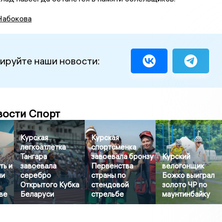
Набокова
ируйте наши новости:
вости Спорт
Курская
Курская
легкоатлетка
спортсменка
Тангара
завоевала бронзу
Курский
ть и
завоевала
Первенства
велогонщик
ли
серебро
страны по
Божко выиграл
Открытого Кубка
стендовой
золото ЧР по
ве
Беларуси
стрельбе
маунтинбайку