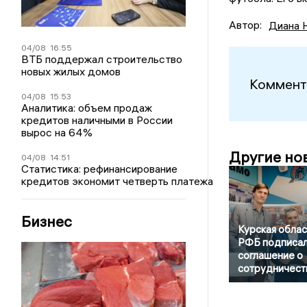
Автор:
Диана 
04/08
16:55
ВТБ поддержал строительство
новых жилых домов
Коммент
04/08
15:53
Аналитика: объем продаж
кредитов наличными в России
вырос на 64%
Другие но
04/08
14:51
Статистика: рефинансирование
кредитов экономит четверть платежа
Бизнес
Курская облас
РФБ подписа
соглашение о
сотрудничест