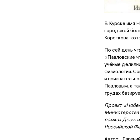
В Курске имя Н
городской боль
Короткова, ко
По сей день чт
«Павловские чт
учёные делилис
физиологии. С
и признательн
Павловым, а та
трудах базируе
Проект «Нобел
Министерства 
рамках Десяти
Российской Фе
Автор:
Евгени