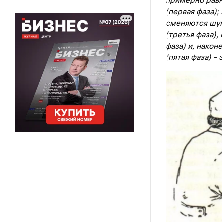
примерно равн
(первая фаза)
сменяются шум
(третья фаза),
фаза) и, након
(пятая фаза) -