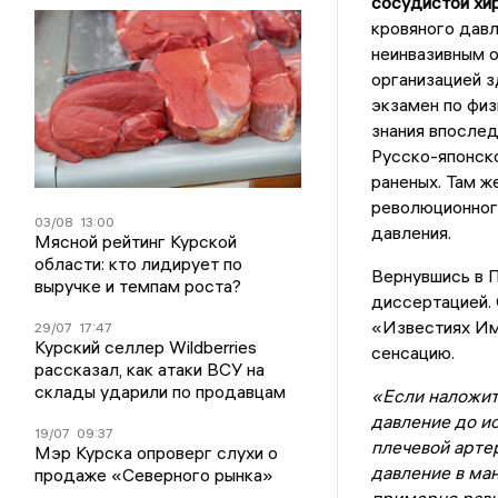
сосудистой хир
кровяного давл
неинвазивным 
организацией з
экзамен по физ
знания впосле
Русско-японско
раненых. Там ж
революционног
03/08
13:00
давления.
Мясной рейтинг Курской
области: кто лидирует по
Вернувшись в П
выручке и темпам роста?
диссертацией. 
«Известиях Им
29/07
17:47
Курский селлер Wildberries
сенсацию.
рассказал, как атаки ВСУ на
склады ударили по продавцам
«Если наложит
давление до ис
19/07
09:37
плечевой арте
Мэр Курска опроверг слухи о
давление в ман
продаже «Северного рынка»