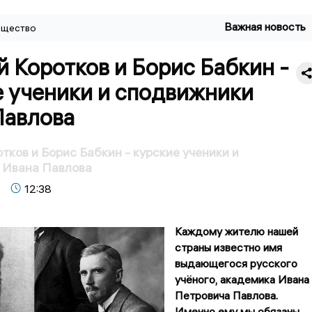
Важная новость
щество
 Коротков и Борис Бабкин -
е ученики и сподвижники
Павлова
тков и Борис Бабкин - курские ученики и
 Ивана Павлова
12:38
Каждому жителю нашей
страны известно имя
выдающегося русского
учёного, академика Ивана
Петровича Павлова.
Именно ему мы обязаны