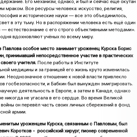
держание. Его механизм, однако, и был и сейчас ещё окутан
им мраком. Все ресурсы человека: искусство, религия,
лософия и исторические науки — все это объединилось,
свет в эту тьму. Но в распоряжении человека есть ещё один
с — естествознание с его строго объективными методами».
годня вдохновляют учёных по всему миру.
в Павлова особое место занимает уроженец Курска Борис
н, принимавший непосредственное участие в практических
своего учителя.
После работы в Институте
ной медицины и за границей его жизнь круто изменилась
и. Неоднозначное отношение к новой власти привлекло
ов госбезопасности, и Бабкин был вынужден эмигрировать.
аучную деятельность в Европе, а затем в Канаде, однако
е никогда не угасала в его сердце. Во время Великой
войны он перевёл часть своих личных сбережений в фонд
сной армии.
менитым уроженцем Курска, связанным с Павловым, был
вич Коротков - российский хирург, пионер современной