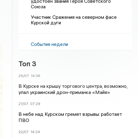
удостоен звания Героя Советского
Союза
Участник Сражения на северном фасе
Курской дуги
События недели
Топ 3
29/07
14:36
В Курске на крышу торгового центра, возможно,
упал украинский дрон-приманка «Майя»
27/07
07:29
В небе над Курском гремят взрывы: работает
ПВО
22/07
14:24