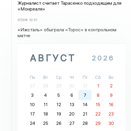
Журналист считает Тарасенко подходящим для
«Монреаля»
07/08
12:31
«Ижсталь» обыграла «Торос» в контрольном
матче
АВГУСТ
2026
Пн
Вт
Ср
Чт
Пт
Сб
Вс
27
28
29
30
31
1
2
3
4
5
6
7
8
9
10
11
12
13
14
15
16
17
18
19
20
21
22
23
24
25
26
27
28
29
30