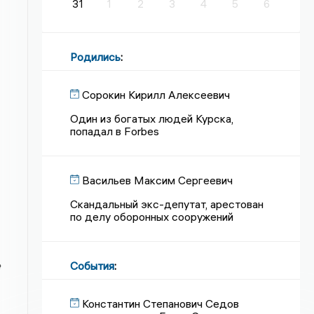
31
1
2
3
4
5
6
Родились
:
Сорокин Кирилл Алексеевич
Один из богатых людей Курска,
попадал в Forbes
Васильев Максим Сергеевич
Скандальный экс-депутат, арестован
по делу оборонных сооружений
События
:
е
Константин Степанович Седов