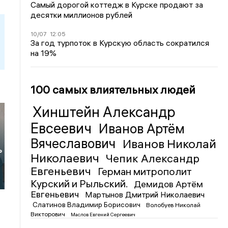
Самый дорогой коттедж в Курске продают за
десятки миллионов рублей
10/07
12:05
За год турпоток в Курскую область сократился
на 19%
100 самых влиятельных людей
Хинштейн Александр
Евсеевич
Иванов Артём
Вячеславович
Иванов Николай
ь
Николаевич
Чепик Александр
-
Евгеньевич
Герман митрополит
Курский и Рыльский.
Демидов Артём
Евгеньевич
Мартынов Дмитрий Николаевич
Слатинов Владимир Борисович
Волобуев Николай
Викторович
Маслов Евгений Сергеевич