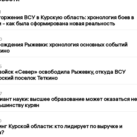
1
оржения ВСУ в Курскую область: хронология боев в
ти - как была сформирована новая реальность
0
ождения Рыжевки: хронология основных событий
кино
5
войск «Север» освободила Рыжевку, откуда ВСУ
рский поселок Теткино
7
иант науки: высшее образование может оказаться не
ьшинству курян
0
нг Курской области: кто лидирует по выручке и
а?