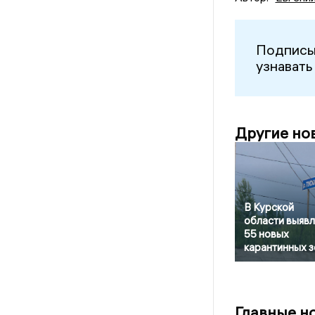
Подписы
узнавать
Другие но
В Курской
области выяв
55 новых
карантинных з
Главные н