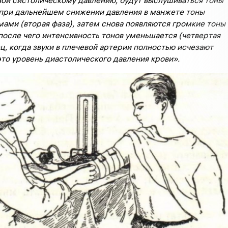
ой систолическому давлению, будут выслушиваться тоны
; при дальнейшем снижении давления в манжете тоны
ами (вторая фаза), затем снова появляются громкие тоны
 после чего интенсивность тонов уменьшается (четвертая
ец, когда звуки в плечевой артерии полностью исчезают
 это уровень диастолического давления крови».