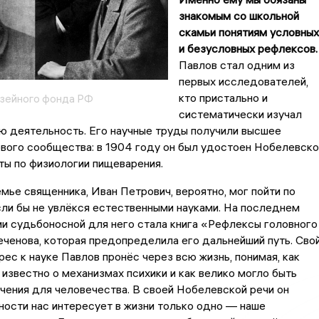
знакомым со школьной
скамьи понятиям условных
и безусловных рефлексов.
Павлов стал одним из
первых исследователей,
кто пристально и
узейного фонда РФ
систематически изучал
ю деятельность. Его научные труды получили высшее
вого сообщества: в 1904 году он был удостоен Нобелевско
ты по физиологии пищеварения.
мье священника, Иван Петрович, вероятно, мог пойти по
сли бы не увлёкся естественными науками. На последнем
и судьбоносной для него стала книга «Рефлексы головного
еченова, которая предопределила его дальнейший путь. Сво
рес к науке Павлов пронёс через всю жизнь, понимая, как
известно о механизмах психики и как велико могло быть
учения для человечества. В своей Нобелевской речи он
ности нас интересует в жизни только одно — наше