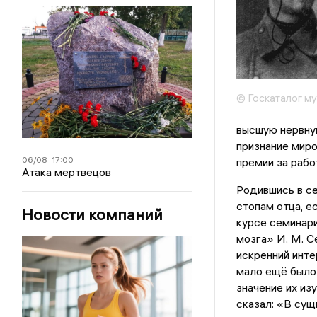
© Госкаталог м
высшую нервну
признание миро
06/08
17:00
премии за рабо
Атака мертвецов
Родившись в се
стопам отца, е
Новости компаний
курсе семинари
мозга» И. М. С
искренний инте
мало ещё было 
значение их из
сказал: «В сущ