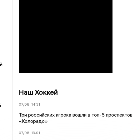
й
Наш Хоккей
07/08
14:31
й
Три российских игрока вошли в топ-5 проспектов
«Колорадо»
07/08
13:01