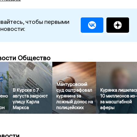
вайтесь, чтобы первыми
 новости:
вости Общество
Мантуровский
В Курске с 7
суд оштрафовал
Курянка лишилас
лено
августа закроют
курянина за
10 миллионов из
улицу Карла
ложный донос на
за масштабной
он
Маркса
полицейских
аферы
овости