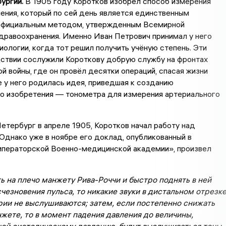
ургии.
В 1905 году Коротков изобрел способ измерения
ения, который по сей день является единственным
официальным методом, утвержденным Всемирной
дравоохранения. Именно Иван Петрович принимал у него
иологии, когда тот решил получить учёную степень. Эти
дствии сослужили Короткову добрую службу на фронтах
й войны, где он провёл десятки операций, спасая жизни
е у него родилась идея, приведшая к созданию
о изобретения — тонометра для измерения артериального
етербург в апреле 1905, Коротков начал работу над
Однако уже в ноябре его доклад, опубликованный в
ператорской Военно-медицинской академии», произвел
ь на плечо манжету Рива-Роччи и быстро поднять в ней
чезновения пульса, то никакие звуки в дистальном отрезк
рии не выслушиваются; затем, если постепенно снижать
жете, то в момент падения давления до величины,