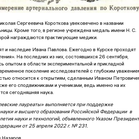
иколая Сергеевича Короткова увековечено в названии
ницы. Кроме того, в регионе учреждена медаль имени Н. С.
торой награждаются практикующие медики.
ят и наследие Ивана Павлова. Ежегодно в Курске проходят
ения». На последних из них, состоявшихся 26 сентября,
ь опытом в области экспериментальной и прикладной
овременное поколение исследователей с глубоким уважение
остью относится к открытиям, сделанным Иваном Петровиче
кже его сподвижниками и учениками, ведь именно на их
тся сегодняшняя наука.
евские лауреаты» выполняется при поддержке
науки и высшего образования Российской Федерации в
летия науки и технологий, объявленного Указом Президен
дерации от 25 апреля 2022 г. № 231.
й Назаров