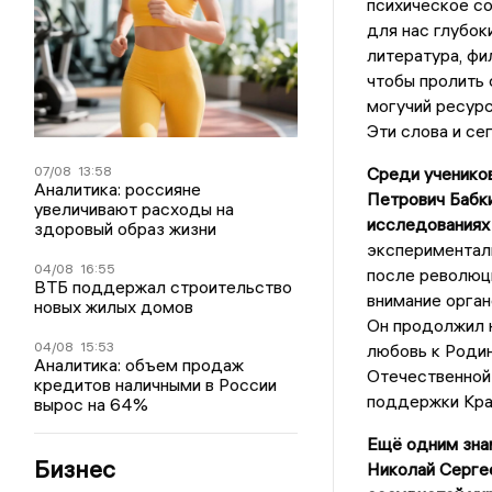
психическое со
для нас глубок
литература, фи
чтобы пролить 
могучий ресур
Эти слова и се
07/08
13:58
Среди ученико
Аналитика: россияне
Петрович Бабки
увеличивают расходы на
исследованиях 
здоровый образ жизни
эксперименталь
04/08
16:55
после революци
ВТБ поддержал строительство
внимание орган
новых жилых домов
Он продолжил н
04/08
15:53
любовь к Родин
Аналитика: объем продаж
Отечественной 
кредитов наличными в России
поддержки Кра
вырос на 64%
Ещё одним зна
Бизнес
Николай Сергее