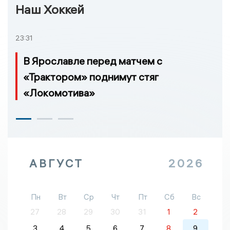
Наш Хоккей
23:31
В Ярославле перед матчем с
«Трактором» поднимут стяг
«Локомотива»
АВГУСТ
2026
Пн
Вт
Ср
Чт
Пт
Сб
Вс
27
28
29
30
31
1
2
3
4
5
6
7
8
9