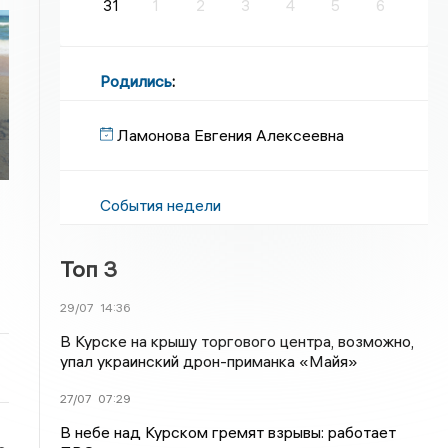
31
1
2
3
4
5
6
Родились
:
Ламонова Евгения Алексеевна
События недели
Топ 3
29/07
14:36
В Курске на крышу торгового центра, возможно,
упал украинский дрон-приманка «Майя»
27/07
07:29
В небе над Курском гремят взрывы: работает