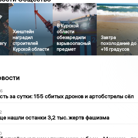
В Курской
Хинштейн
области
наградил
обезвредили
Завтра
егу
строителей
взрывоопасный
похолодание до
Курской области
предмет
+16 градусов
овости
36
сть за сутки: 155 сбитых дронов и артобстрелы сёл
2
ще нашли останки 3,2 тыс. жертв фашизма
0