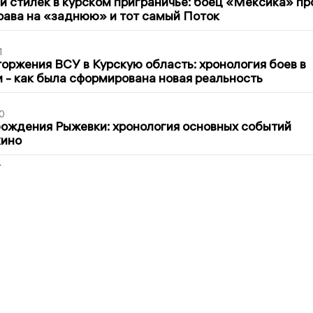
 стилёк в курском приграничье: боец «Мексика» пр
рава на «заднюю» и тот самый Поток
1
оржения ВСУ в Курскую область: хронология боев в
ти - как была сформирована новая реальность
0
ождения Рыжевки: хронология основных событий
кино
2