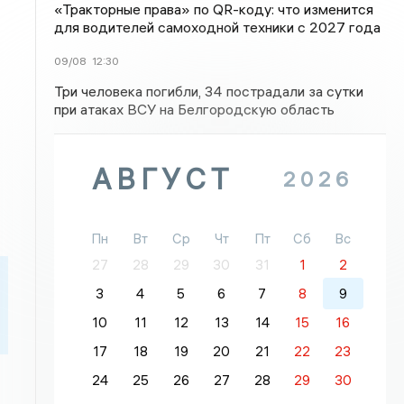
«Тракторные права» по QR-коду: что изменится
для водителей самоходной техники с 2027 года
09/08
12:30
Три человека погибли, 34 пострадали за сутки
при атаках ВСУ на Белгородскую область
АВГУСТ
2026
Пн
Вт
Ср
Чт
Пт
Сб
Вс
27
28
29
30
31
1
2
3
4
5
6
7
8
9
10
11
12
13
14
15
16
17
18
19
20
21
22
23
24
25
26
27
28
29
30