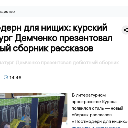
щество
дерн для нищих: курский
ург Демченко презентовал
ый сборник рассказов
матург Демченко презентовал дебютный сборник
14:46
В литературном
пространстве Курска
появился стиль — новый
сборник рассказов
«Постмодерн для нищих»
прозаика и драматурга