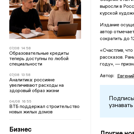
выросли в Росс
курской художн
Издание осуще
автор отмечает
сократить до 1
07/08
14:58
«Счастлив, что
Образовательные кредиты
рассказов. Ран
теперь доступны по любой
специальности
году», — призн
07/08
13:58
Автор:
Евгени
Аналитика: россияне
увеличивают расходы на
здоровый образ жизни
Подписы
04/08
16:55
узнавать
ВТБ поддержал строительство
новых жилых домов
Бизнес
Другие но