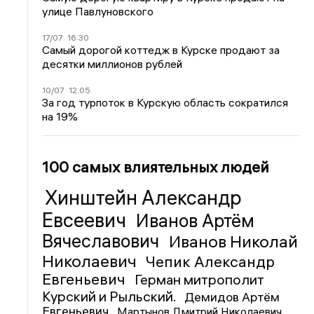
улице Павлуновского
17/07
16:30
Самый дорогой коттедж в Курске продают за
десятки миллионов рублей
10/07
12:05
За год турпоток в Курскую область сократился
на 19%
100 самых влиятельных людей
Хинштейн Александр
Евсеевич
Иванов Артём
Вячеславович
Иванов Николай
Николаевич
Чепик Александр
Евгеньевич
Герман митрополит
Курский и Рыльский.
Демидов Артём
Евгеньевич
Мартынов Дмитрий Николаевич