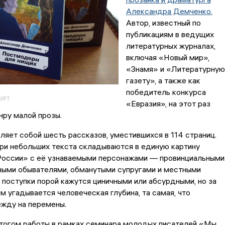
Александра Демченко.
Автор, известный по
публикациям в ведущих
литературных журналах,
включая «Новый мир»,
«Знамя» и «Литературную
газету», а также как
победитель конкурса
шет
«Евразия», на этот раз
нру малой прозы.
ляет собой шесть рассказов, уместившихся в 114 страниц.
три небольших текста складываются в единую картину
России» с её узнаваемыми персонажами — провинциальными
ными обывателями, обманутыми супругами и местными
 поступки порой кажутся циничными или абсурдными, но за
 угадывается человеческая глубина, та самая, что
ежду на перемены.
итогом работы в рамках семинара молодых писателей «Мы