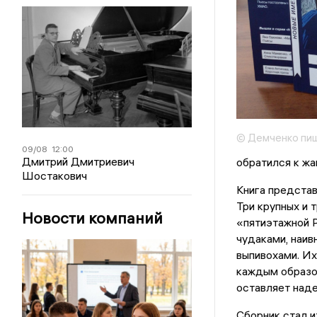
© Демченко пи
09/08
12:00
Дмитрий Дмитриевич
обратился к жа
Шостакович
Книга представ
Три крупных и 
Новости компаний
«пятиэтажной 
чудаками, наив
выпивохами. Их
каждым образом
оставляет над
Сборник стал 