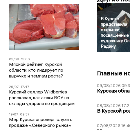
В Курске
представили
открытки,
посвящённые
художнику Ол
Радину
03/08
13:00
Мясной рейтинг Курской
области: кто лидирует по
Главные н
выручке и темпам роста?
09/08/2026 09:
29/07
17:47
Курская обла
Курский селлер Wildberries
рассказал, как атаки ВСУ на
склады ударили по продавцам
08/08/2026 17:2
В Курской ро
19/07
09:37
Мэр Курска опроверг слухи о
продаже «Северного рынка»
07/08/2026 16:4