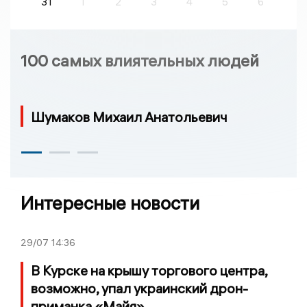
31
1
2
3
4
5
6
100 самых влиятельных людей
Шумаков Михаил Анатольевич
Интересные новости
29/07
14:36
В Курске на крышу торгового центра,
возможно, упал украинский дрон-
приманка «Майя»