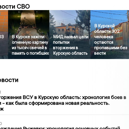
вости СВО
В Курской
области 302
03
В Курске зажгли
МИД назвал цели
человека
огненную картину
попытки
остаются
из тысяч свечей в
вторжения в
пропавшими без
память о погибших
Курскую область
вести
овости
1
оржения ВСУ в Курскую область: хронология боев в
ти - как была сформирована новая реальность.
аж
0
ождения Рыжевки: хронология основных событий