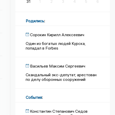
31
1
2
3
4
5
6
Родились
:
Сорокин Кирилл Алексеевич
Один из богатых людей Курска,
попадал в Forbes
Васильев Максим Сергеевич
Скандальный экс-депутат, арестован
по делу оборонных сооружений
События
:
Константин Степанович Седов