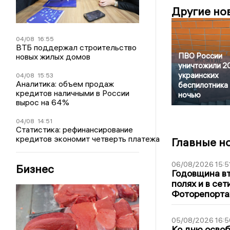
Другие но
04/08
16:55
ВТБ поддержал строительство
ПВО России
новых жилых домов
уничтожили 2
украинских
04/08
15:53
Аналитика: объем продаж
беспилотника
кредитов наличными в России
ночью
вырос на 64%
04/08
14:51
Статистика: рефинансирование
кредитов экономит четверть платежа
Главные н
06/08/2026 15:5
Бизнес
Годовщина вт
полях и в се
Фоторепорт
05/08/2026 16:5
Ко дню освоб