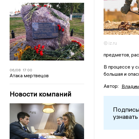
© iz.ru
предметов, рас
В процессе у с
06/08
17:00
большая и опас
Атака мертвецов
Автор:
Владим
Новости компаний
Подписы
узнавать