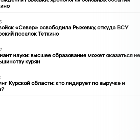
кино
5
войск «Север» освободила Рыжевку, откуда ВСУ
рский поселок Теткино
7
иант науки: высшее образование может оказаться не
ьшинству курян
0
нг Курской области: кто лидирует по выручке и
а?
2