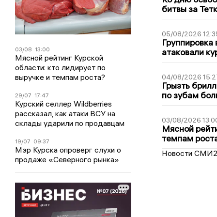
битвы за Тет
05/08/2026 12:3
Группировка 
03/08
13:00
атаковали ку
Мясной рейтинг Курской
области: кто лидирует по
выручке и темпам роста?
04/08/2026 15:2
Грызть брилл
по зубам бол
29/07
17:47
Курский селлер Wildberries
рассказал, как атаки ВСУ на
03/08/2026 13:0
склады ударили по продавцам
Мясной рейти
темпам рост
19/07
09:37
Мэр Курска опроверг слухи о
Новости СМИ
продаже «Северного рынка»