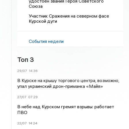
удостоен звания Героя Советского
Союза
Участник Сражения на северном фасе
Курской дуги
События недели
Топ 3
29/07
14:36
В Курске на крышу торгового центра, возможно,
упал украинский дрон-приманка «Майя»
27/07
07:29
В небе над Курском гремят взрывы: работает
ПВО
22/07
14:24