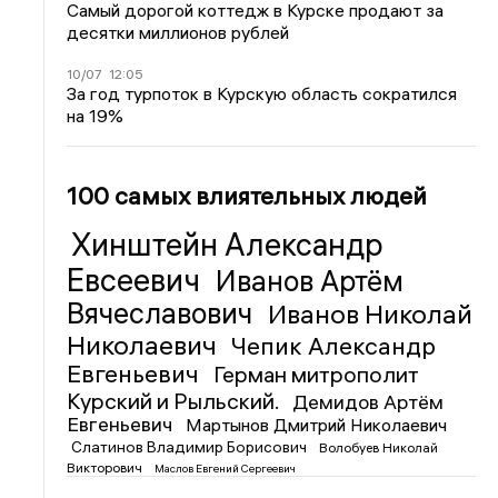
Самый дорогой коттедж в Курске продают за
десятки миллионов рублей
10/07
12:05
За год турпоток в Курскую область сократился
на 19%
100 самых влиятельных людей
Хинштейн Александр
Евсеевич
Иванов Артём
Вячеславович
Иванов Николай
Николаевич
Чепик Александр
Евгеньевич
Герман митрополит
Курский и Рыльский.
Демидов Артём
Евгеньевич
Мартынов Дмитрий Николаевич
Слатинов Владимир Борисович
Волобуев Николай
Викторович
Маслов Евгений Сергеевич