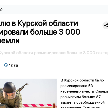
ВО
лю в Курской области
ировали больше 3 000
земли
Курской области разминировали больше 3 000 гекта
13:35
В Курской области было
разминировано 53
населенных пункта. Сапер
расчистили больше 67
тысяч га освобожденной
территории. Только за