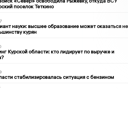
войск «Север» освободила Рыжевку, откуда ВСУ
рский поселок Теткино
7
иант науки: высшее образование может оказаться не
ьшинству курян
0
нг Курской области: кто лидирует по выручке и
а?
9
ласти стабилизировалась ситуация с бензином
2