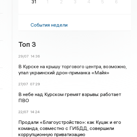
31
1
2
3
4
5
6
События недели
Топ 3
29/07
14:36
В Курске на крышу торгового центра, возможно,
упал украинский дрон-приманка «Майя»
27/07
07:29
В небе над Курском гремят взрывы: работает
ПВО
22/07
14:24
Продали «Благоустройство»: как Куцак и его
команда, совместно с ГИБДД, совершили
коррупционную приватизацию