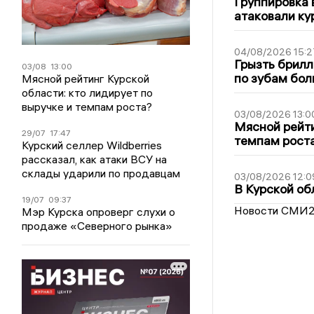
Группировка 
атаковали ку
04/08/2026 15:2
Грызть брилл
03/08
13:00
по зубам бол
Мясной рейтинг Курской
области: кто лидирует по
выручке и темпам роста?
03/08/2026 13:0
Мясной рейти
29/07
17:47
темпам рост
Курский селлер Wildberries
рассказал, как атаки ВСУ на
склады ударили по продавцам
03/08/2026 12:0
В Курской об
19/07
09:37
Новости СМИ
Мэр Курска опроверг слухи о
продаже «Северного рынка»