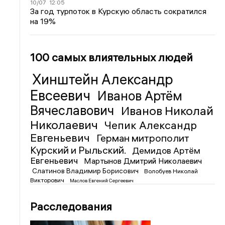
10/07
12:05
За год турпоток в Курскую область сократился
на 19%
100 самых влиятельных людей
Хинштейн Александр
Евсеевич
Иванов Артём
Вячеславович
Иванов Николай
Николаевич
Чепик Александр
Евгеньевич
Герман митрополит
Курский и Рыльский.
Демидов Артём
Евгеньевич
Мартынов Дмитрий Николаевич
Слатинов Владимир Борисович
Волобуев Николай
Викторович
Маслов Евгений Сергеевич
Расследования