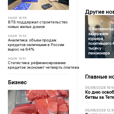
Другие но
04/08
16:55
ВТБ поддержал строительство
новых жилых домов
В Железногор
задержали
04/08
15:53
курьера,
Аналитика: объем продаж
похитившего 
кредитов наличными в России
тысяч у
вырос на 64%
пенсионера
04/08
14:51
Статистика: рефинансирование
кредитов экономит четверть платежа
Главные н
Бизнес
05/08/2026 16:5
Ко дню освоб
битвы за Тет
05/08/2026 12:3