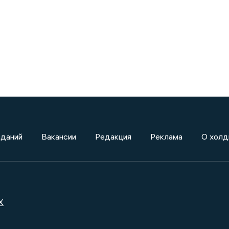
зданий
Вакансии
Редакция
Реклама
О холд
X