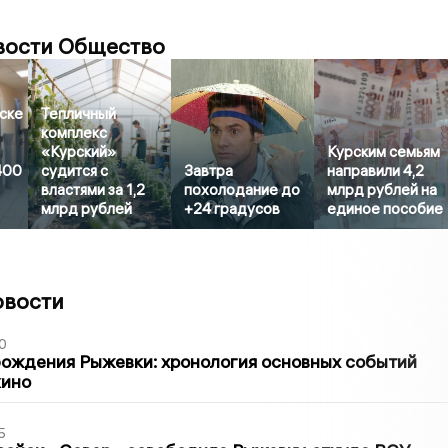
вости Общество
ске
Тепличный
комплекс
«Курский»
Курским семьям
400
судится с
Завтра
направили 4,2
властями за 1,2
похолодание до
млрд рублей на
млрд рублей
+24 градусов
единое пособие
овости
0
ождения Рыжевки: хронология основных событий
кино
5