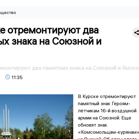
щество
ке отремонтируют два
х знака на Союзной и
емонтируют два памятных знака на Союзной и Ямско
11:35
В Курске отремонтируют
памятный знак Героям-
лётчикам 16-й воздушной
армии на Союзной. Еще
обновят знак
«Комсомольцам-курянам