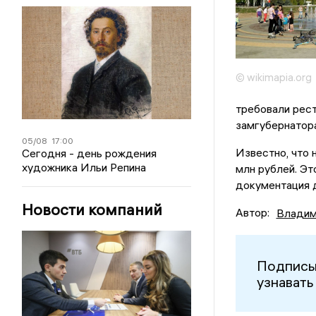
© wikimapia.org
требовали рес
замгубернатор
05/08
17:00
Известно, что 
Сегодня - день рождения
художника Ильи Репина
млн рублей. Эт
документация 
Новости компаний
Автор:
Владим
Подписы
узнавать