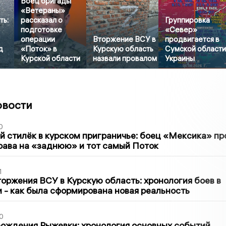
Боец бригады
«Ветераны»
ть:
рассказал о
Группировка
подготовке
«Север»
операции
Вторжение ВСУ в
продвигается в
д
«Поток» в
Курскую область
Сумской област
Курской области
назвали провалом
Украины
овости
0
 стилёк в курском приграничье: боец «Мексика» пр
рава на «заднюю» и тот самый Поток
1
оржения ВСУ в Курскую область: хронология боев в
ти - как была сформирована новая реальность
0
ождения Рыжевки: хронология основных событий