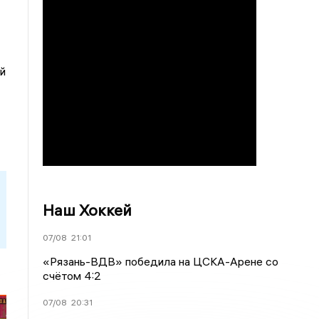
й
Наш Хоккей
07/08
21:01
«Рязань-ВДВ» победила на ЦСКА-Арене со
счётом 4:2
07/08
20:31