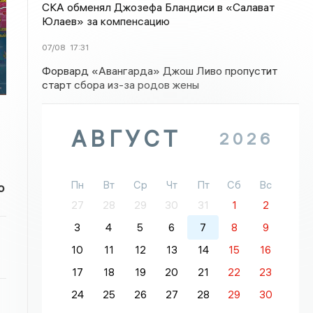
СКА обменял Джозефа Бландиси в «Салават
Юлаев» за компенсацию
07/08
17:31
и
Форвард «Авангарда» Джош Ливо пропустит
старт сбора из-за родов жены
АВГУСТ
2026
Пн
Вт
Ср
Чт
Пт
Сб
Вс
о
27
28
29
30
31
1
2
3
4
5
6
7
8
9
10
11
12
13
14
15
16
17
18
19
20
21
22
23
24
25
26
27
28
29
30