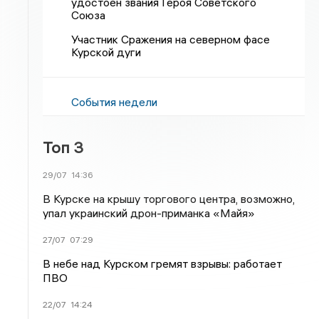
удостоен звания Героя Советского
Союза
Участник Сражения на северном фасе
Курской дуги
События недели
Топ 3
29/07
14:36
В Курске на крышу торгового центра, возможно,
упал украинский дрон-приманка «Майя»
27/07
07:29
В небе над Курском гремят взрывы: работает
ПВО
22/07
14:24