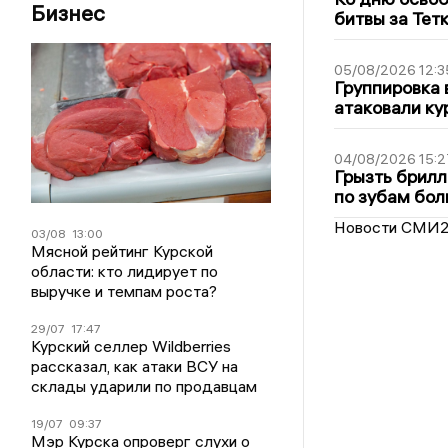
Бизнес
битвы за Тет
05/08/2026 12:3
Группировка 
атаковали ку
04/08/2026 15:2
Грызть брилл
по зубам бол
Новости СМИ
03/08
13:00
Мясной рейтинг Курской
области: кто лидирует по
выручке и темпам роста?
29/07
17:47
Курский селлер Wildberries
рассказал, как атаки ВСУ на
склады ударили по продавцам
19/07
09:37
Мэр Курска опроверг слухи о