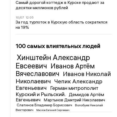
Самый дорогой коттедж в Курске продают за
десятки миллионов рублей
10/07
12:05
За год турпоток в Курскую область сократился
на 19%
100 самых влиятельных людей
Хинштейн Александр
Евсеевич
Иванов Артём
Вячеславович
Иванов Николай
Николаевич
Чепик Александр
Евгеньевич
Герман митрополит
Курский и Рыльский.
Демидов Артём
Евгеньевич
Мартынов Дмитрий Николаевич
Слатинов Владимир Борисович
Волобуев Николай
Викторович
Маслов Евгений Сергеевич