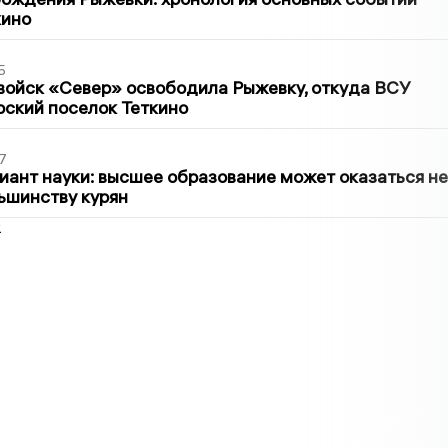
кино
5
войск «Север» освободила Рыжевку, откуда ВСУ
рский поселок Теткино
7
иант науки: высшее образование может оказаться не
ьшинству курян
2