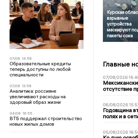
Курская облас
взрывные
устройства
маскируют по
пакеты сока
07/08
14:58
Главные н
Образовательные кредиты
теперь доступны по любой
специальности
07/08/2026 16:4
Мексиканский
07/08
13:58
отсутствие п
Аналитика: россияне
увеличивают расходы на
здоровый образ жизни
06/08/2026 15:5
Годовщина вт
04/08
16:55
полях и в се
ВТБ поддержал строительство
новых жилых домов
05/08/2026 16:5
Ко дню освоб