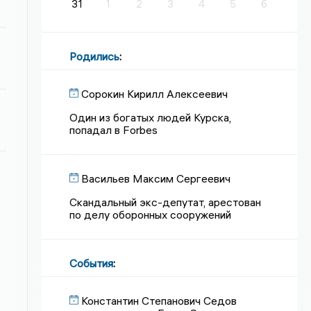
31
1
2
3
4
5
6
Родились
:
Сорокин Кирилл Алексеевич
Один из богатых людей Курска,
попадал в Forbes
Васильев Максим Сергеевич
Скандальный экс-депутат, арестован
по делу оборонных сооружений
События
:
Константин Степанович Седов