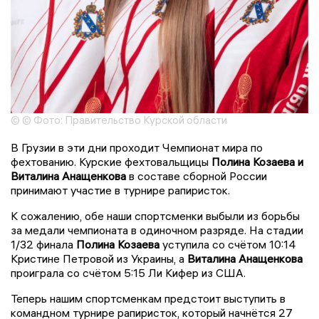
© © Фото: Правительство Курской области
В Грузии в эти дни проходит Чемпионат мира по
фехтованию. Курские фехтовальщицы
Полина Козаева и
Виталина Анащенкова
в составе сборной России
принимают участие в турнире рапиристок.
К сожалению, обе наши спортсменки выбыли из борьбы
за медали чемпионата в одиночном разряде. На стадии
1/32 финала
Полина Козаева
уступила со счётом 10:14
Кристине Петровой из Украины, а
Виталина Анащенкова
проиграла со счётом 5:15 Ли Кифер из США.
Теперь нашим спортсменкам предстоит выступить в
командном турнире рапиристок, который начнётся 27