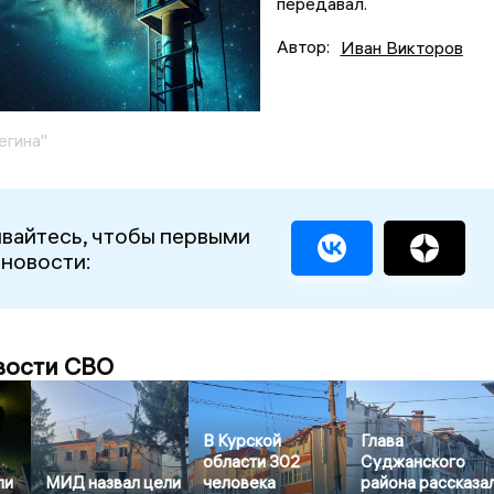
передавал.
Автор:
Иван Викторов
егина"
вайтесь, чтобы первыми
 новости:
вости СВО
В Курской
Глава
области 302
Суджанского
ли
МИД назвал цели
человека
района рассказа