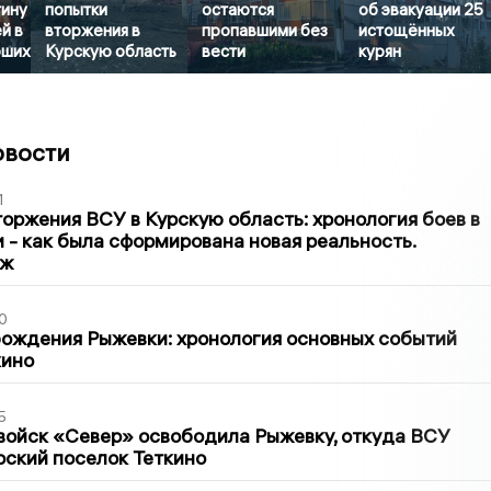
тину
попытки
остаются
об эвакуации 25
й в
вторжения в
пропавшими без
истощённых
бших
Курскую область
вести
курян
овости
1
оржения ВСУ в Курскую область: хронология боев в
ти - как была сформирована новая реальность.
аж
0
ождения Рыжевки: хронология основных событий
кино
5
войск «Север» освободила Рыжевку, откуда ВСУ
рский поселок Теткино