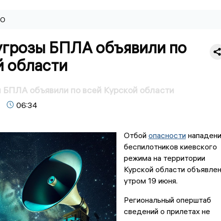
ВО
угрозы БПЛА объявили по
й области
 БПЛА объявили по всей Курской области
06:34
Отбой
опасности
нападени
беспилотников киевского
режима на территории
Курской области объявле
утром 19 июня.
Региональный оперштаб
сведений о прилетах не