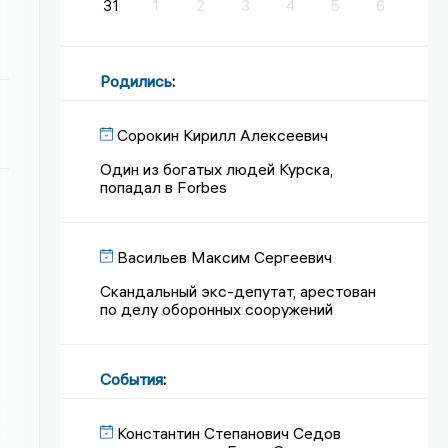
31
1
2
3
4
5
6
Родились
:
Сорокин Кирилл Алексеевич
Один из богатых людей Курска,
попадал в Forbes
Васильев Максим Сергеевич
Скандальный экс-депутат, арестован
по делу оборонных сооружений
События
:
Константин Степанович Седов