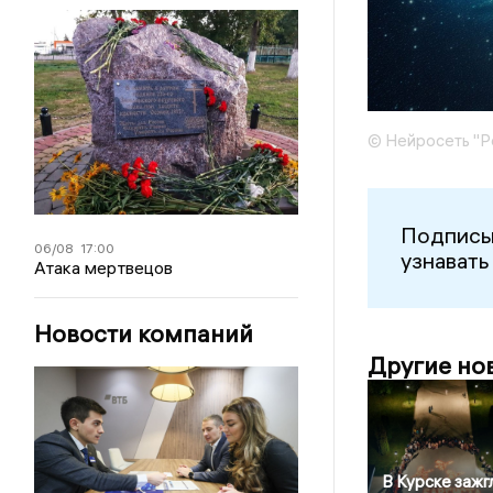
© Нейросеть "Р
Подписы
06/08
17:00
узнавать
Атака мертвецов
Новости компаний
Другие но
В Курске зажг