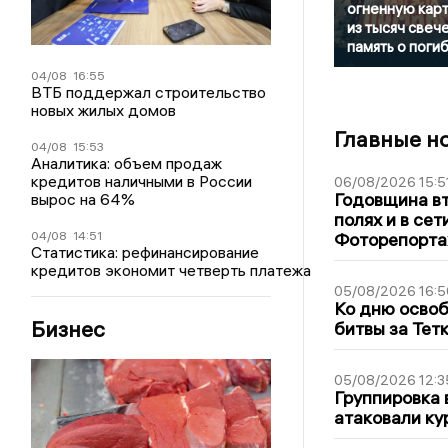
огненную кар
из тысяч свече
память о поги
04/08
16:55
ВТБ поддержал строительство
новых жилых домов
Главные н
04/08
15:53
Аналитика: объем продаж
кредитов наличными в России
06/08/2026 15:5
Годовщина вт
вырос на 64%
полях и в се
Фоторепорт
04/08
14:51
Статистика: рефинансирование
кредитов экономит четверть платежа
05/08/2026 16:5
Ко дню освоб
Бизнес
битвы за Тет
05/08/2026 12:3
Группировка 
атаковали ку