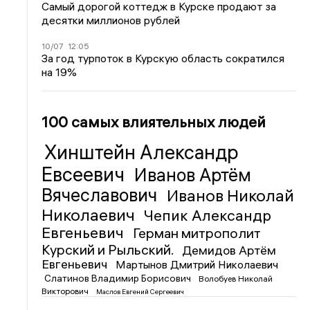
Самый дорогой коттедж в Курске продают за
десятки миллионов рублей
10/07
12:05
За год турпоток в Курскую область сократился
на 19%
100 самых влиятельных людей
Хинштейн Александр
Евсеевич
Иванов Артём
Вячеславович
Иванов Николай
Николаевич
Чепик Александр
Евгеньевич
Герман митрополит
Курский и Рыльский.
Демидов Артём
Евгеньевич
Мартынов Дмитрий Николаевич
Слатинов Владимир Борисович
Волобуев Николай
Викторович
Маслов Евгений Сергеевич