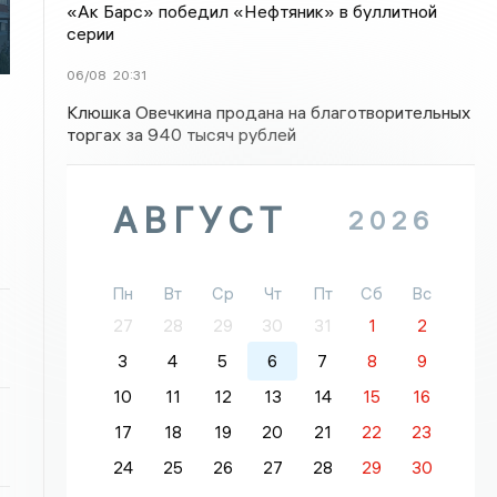
«Ак Барс» победил «Нефтяник» в буллитной
серии
06/08
20:31
Клюшка Овечкина продана на благотворительных
торгах за 940 тысяч рублей
АВГУСТ
2026
Пн
Вт
Ср
Чт
Пт
Сб
Вс
27
28
29
30
31
1
2
3
4
5
6
7
8
9
10
11
12
13
14
15
16
17
18
19
20
21
22
23
24
25
26
27
28
29
30