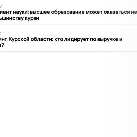
7
иант науки: высшее образование может оказаться не
ьшинству курян
0
нг Курской области: кто лидирует по выручке и
а?
2