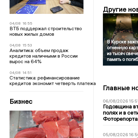
Другие но
04/08
16:55
ВТБ поддержал строительство
новых жилых домов
В Курске зажг
04/08
15:53
огненную кар
Аналитика: объем продаж
из тысяч свече
кредитов наличными в России
память о поги
вырос на 64%
04/08
14:51
Статистика: рефинансирование
кредитов экономит четверть платежа
Главные н
Бизнес
06/08/2026 15:5
Годовщина вт
полях и в се
Фоторепорт
05/08/2026 16:5