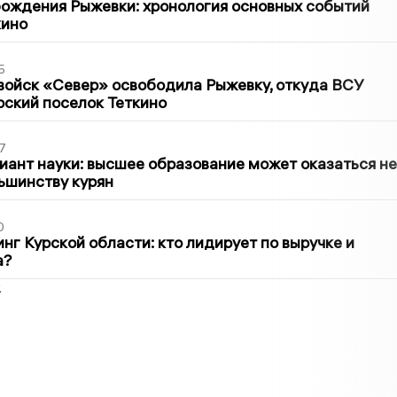
ождения Рыжевки: хронология основных событий
кино
5
войск «Север» освободила Рыжевку, откуда ВСУ
рский поселок Теткино
7
иант науки: высшее образование может оказаться не
ьшинству курян
0
нг Курской области: кто лидирует по выручке и
а?
2