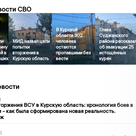
вости СВО
В Курской
Глава
области 302
Суджанского
ли
МИД назвал цели
человека
района рассказа
тину
попытки
остаются
об эвакуации 25
й в
вторжения в
пропавшими без
истощённых
бших
Курскую область
вести
курян
овости
1
оржения ВСУ в Курскую область: хронология боев в
ти - как была сформирована новая реальность.
аж
0