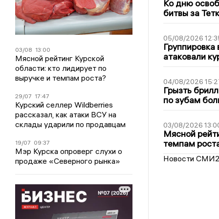
Ко дню освоб
битвы за Тет
05/08/2026 12:3
Группировка 
03/08
13:00
атаковали ку
Мясной рейтинг Курской
области: кто лидирует по
выручке и темпам роста?
04/08/2026 15:2
Грызть брилл
29/07
17:47
по зубам бол
Курский селлер Wildberries
рассказал, как атаки ВСУ на
склады ударили по продавцам
03/08/2026 13:0
Мясной рейти
темпам рост
19/07
09:37
Мэр Курска опроверг слухи о
Новости СМИ
продаже «Северного рынка»