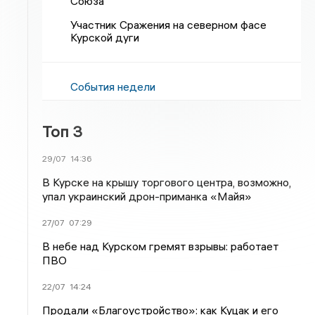
Союза
Участник Сражения на северном фасе
Курской дуги
События недели
Топ 3
29/07
14:36
В Курске на крышу торгового центра, возможно,
упал украинский дрон-приманка «Майя»
27/07
07:29
В небе над Курском гремят взрывы: работает
ПВО
22/07
14:24
Продали «Благоустройство»: как Куцак и его