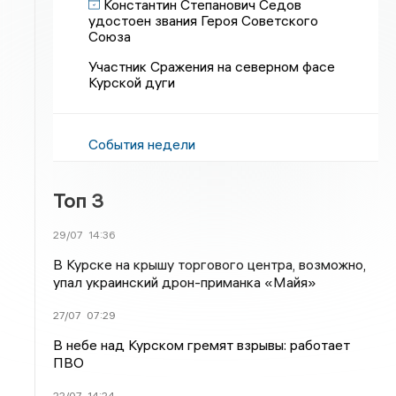
Константин Степанович Седов
удостоен звания Героя Советского
Союза
Участник Сражения на северном фасе
Курской дуги
События недели
Топ 3
29/07
14:36
В Курске на крышу торгового центра, возможно,
упал украинский дрон-приманка «Майя»
27/07
07:29
В небе над Курском гремят взрывы: работает
ПВО
22/07
14:24