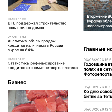
Вторжение ВС
04/08
16:55
Курскую обла
ВТБ поддержал строительство
назвали пров
новых жилых домов
04/08
15:53
Аналитика: объем продаж
кредитов наличными в России
Главные н
вырос на 64%
04/08
14:51
06/08/2026 15:5
Статистика: рефинансирование
Годовщина вт
кредитов экономит четверть платежа
полях и в се
Фоторепорт
Бизнес
05/08/2026 16:5
Ко дню освоб
битвы за Тет
05/08/2026 12:3