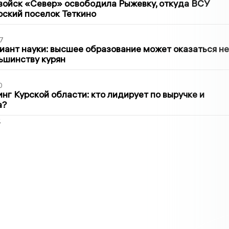
войск «Север» освободила Рыжевку, откуда ВСУ
рский поселок Теткино
7
иант науки: высшее образование может оказаться не
ьшинству курян
0
нг Курской области: кто лидирует по выручке и
а?
2