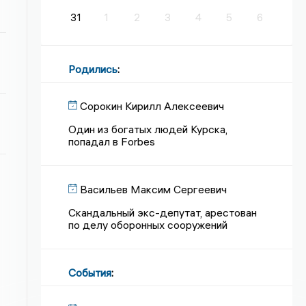
31
1
2
3
4
5
6
Родились
:
Сорокин Кирилл Алексеевич
Один из богатых людей Курска,
попадал в Forbes
Васильев Максим Сергеевич
Скандальный экс-депутат, арестован
по делу оборонных сооружений
События
: