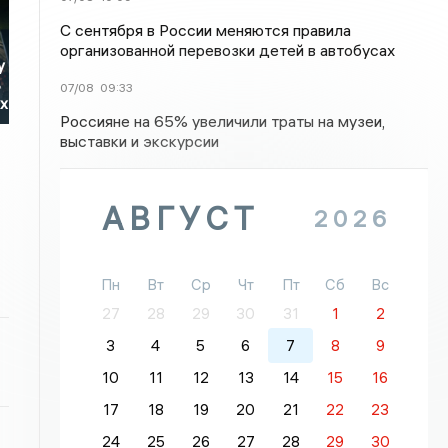
С сентября в России меняются правила
организованной перевозки детей в автобусах
у
в
07/08
09:33
их
Россияне на 65% увеличили траты на музеи,
выставки и экскурсии
АВГУСТ
2026
Пн
Вт
Ср
Чт
Пт
Сб
Вс
27
28
29
30
31
1
2
3
4
5
6
7
8
9
10
11
12
13
14
15
16
17
18
19
20
21
22
23
24
25
26
27
28
29
30