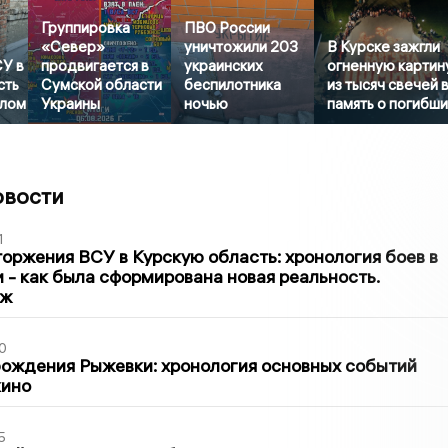
Группировка
ПВО России
«Север»
уничтожили 203
В Курске зажгли
У в
продвигается в
украинских
огненную картин
сть
Сумской области
беспилотника
из тысяч свечей 
алом
Украины
ночью
память о погибш
овости
1
оржения ВСУ в Курскую область: хронология боев в
ти - как была сформирована новая реальность.
аж
0
ождения Рыжевки: хронология основных событий
кино
5