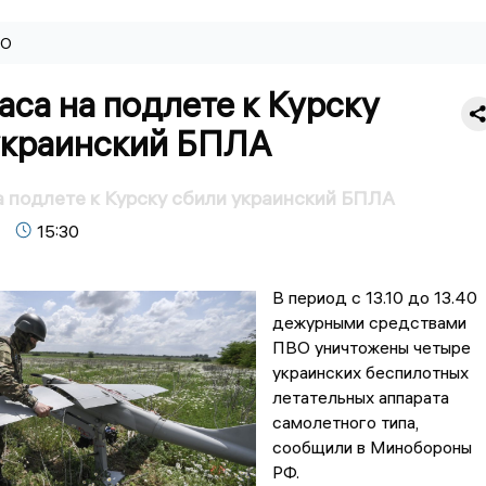
ВО
аса на подлете к Курску
украинский БПЛА
а подлете к Курску сбили украинский БПЛА
15:30
В период с 13.10 до 13.40
дежурными средствами
ПВО уничтожены четыре
украинских беспилотных
летательных аппарата
самолетного типа,
сообщили в Минобороны
РФ.