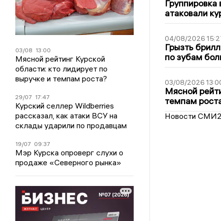
Группировка 
атаковали ку
04/08/2026 15:2
Грызть брилл
03/08
13:00
по зубам бол
Мясной рейтинг Курской
области: кто лидирует по
выручке и темпам роста?
03/08/2026 13:0
Мясной рейти
29/07
17:47
темпам рост
Курский селлер Wildberries
рассказал, как атаки ВСУ на
Новости СМИ
склады ударили по продавцам
19/07
09:37
Мэр Курска опроверг слухи о
продаже «Северного рынка»