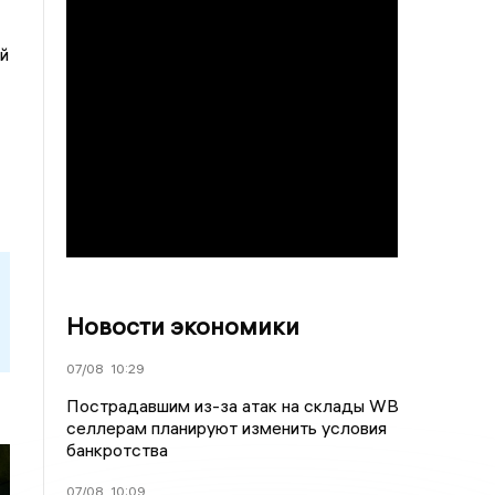
й
Новости экономики
07/08
10:29
Пострадавшим из-за атак на склады WВ
селлерам планируют изменить условия
банкротства
07/08
10:09