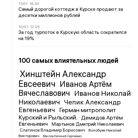
17/07
16:30
Самый дорогой коттедж в Курске продают за
десятки миллионов рублей
10/07
12:05
За год турпоток в Курскую область сократился
на 19%
100 самых влиятельных людей
Хинштейн Александр
Евсеевич
Иванов Артём
Вячеславович
Иванов Николай
Николаевич
Чепик Александр
Евгеньевич
Герман митрополит
Курский и Рыльский.
Демидов Артём
Евгеньевич
Мартынов Дмитрий Николаевич
Слатинов Владимир Борисович
Волобуев Николай
Викторович
Маслов Евгений Сергеевич