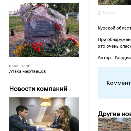
© 5-tv.ru
Курской облас
При обнаружени
это очень опас
Автор:
Владим
06/08
17:00
Атака мертвецов
Коммент
Новости компаний
Другие но