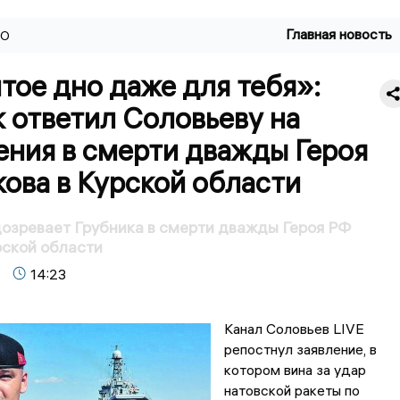
Главная новость
ВО
ое дно даже для тебя»:
 ответил Соловьеву на
ения в смерти дважды Героя
ова в Курской области
озревает Грубника в смерти дважды Героя РФ
рской области
14:23
Канал Соловьев LIVE
репостнул заявление, в
котором вина за удар
натовской ракеты по