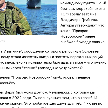
командному пункту 155-й
бригады морской пехоты
ТОФ возлагается на
Владимира Грубника.
Авторы утверждают, что
канал "Призрак
Новороссии" ранее
 РФ
снабжал бригаду связью.
а V ватнике", сообщение которого репостнул Соловьев,
: кому стали известны шифры и частоты переданных раций,
установлено на компьютерах бригады, а также - что именно
нным через "тапики" (закладные устройства)?
инения "Призрак Новороссии" опубликовал гневное
ловьёву.
в, Варяг был моим другом. Человеком, с которым мы
али с 2022 года. Ты пользуешься тем, что он погиб. И
же не скажет. Это пробитое дно даже для тебя", - ответил