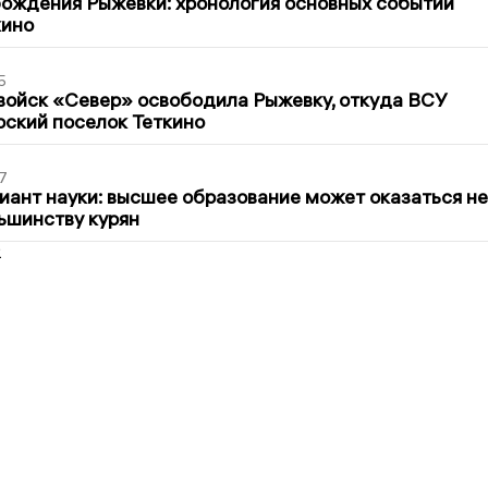
ождения Рыжевки: хронология основных событий
кино
5
войск «Север» освободила Рыжевку, откуда ВСУ
рский поселок Теткино
7
иант науки: высшее образование может оказаться не
ьшинству курян
2