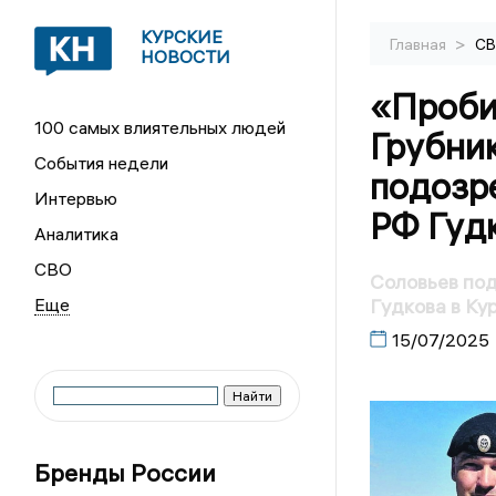
КУРСКИЕ
>
Главная
С
НОВОСТИ
«Пробит
100 самых влиятельных людей
Грубник
События недели
подозр
Интервью
РФ Гудк
Аналитика
СВО
Соловьев под
Гудкова в Ку
15/07/2025
Бренды России