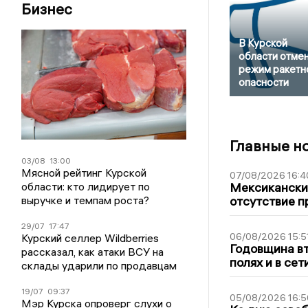
Бизнес
В Курской
области отме
режим ракетн
опасности
Главные н
03/08
13:00
Мясной рейтинг Курской
07/08/2026 16:4
области: кто лидирует по
Мексиканский
выручке и темпам роста?
отсутствие п
29/07
17:47
06/08/2026 15:5
Курский селлер Wildberries
Годовщина вт
рассказал, как атаки ВСУ на
полях и в се
склады ударили по продавцам
19/07
09:37
05/08/2026 16:5
Мэр Курска опроверг слухи о