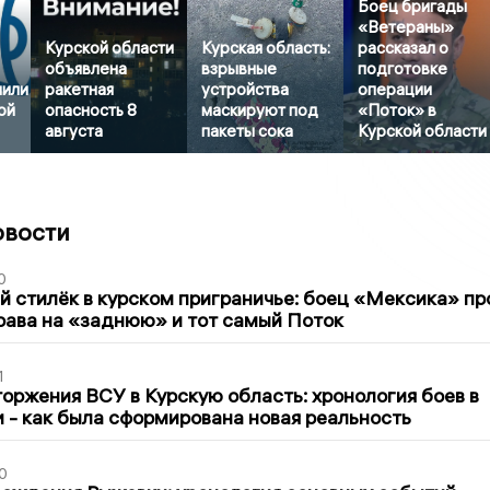
Боец бригады
«Ветераны»
Курской области
Курская область:
рассказал о
объявлена
взрывные
подготовке
нили
ракетная
устройства
операции
ой
опасность 8
маскируют под
«Поток» в
августа
пакеты сока
Курской области
овости
0
 стилёк в курском приграничье: боец «Мексика» пр
рава на «заднюю» и тот самый Поток
1
оржения ВСУ в Курскую область: хронология боев в
ти - как была сформирована новая реальность
0