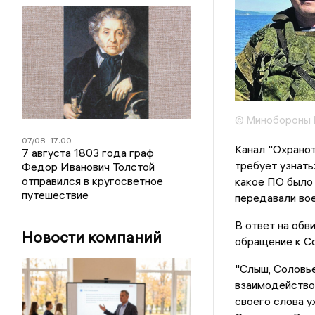
© Минобороны
07/08
17:00
Канал "Охранот
7 августа 1803 года граф
требует узнать
Федор Иванович Толстой
отправился в кругосветное
какое ПО было 
путешествие
передавали вое
В ответ на обв
Новости компаний
обращение к Со
"Слыш, Соловье
взаимодействов
своего слова у