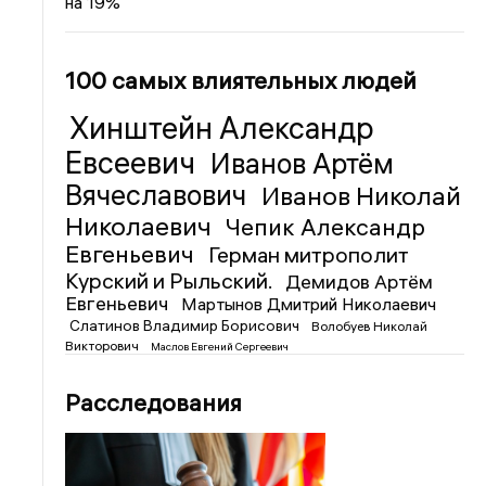
на 19%
100 самых влиятельных людей
Хинштейн Александр
Евсеевич
Иванов Артём
Вячеславович
Иванов Николай
Николаевич
Чепик Александр
Евгеньевич
Герман митрополит
Курский и Рыльский.
Демидов Артём
Евгеньевич
Мартынов Дмитрий Николаевич
Слатинов Владимир Борисович
Волобуев Николай
Викторович
Маслов Евгений Сергеевич
Расследования