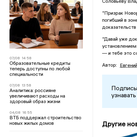
Соловьеву Влад
"Призрак Новор
погибший в зон
доказательств 
"Давай уже док
установлением 
— и тебе это со
07/08
14:58
Образовательные кредиты
Автор:
Евгени
теперь доступны по любой
специальности
07/08
13:58
Подписы
Аналитика: россияне
узнавать
увеличивают расходы на
здоровый образ жизни
04/08
16:55
ВТБ поддержал строительство
Другие но
новых жилых домов