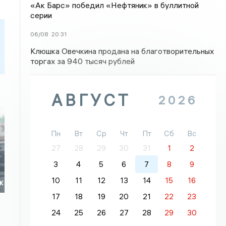
«Ак Барс» победил «Нефтяник» в буллитной
серии
06/08
20:31
Клюшка Овечкина продана на благотворительных
торгах за 940 тысяч рублей
АВГУСТ
2026
Пн
Вт
Ср
Чт
Пт
Сб
Вс
27
28
29
30
31
1
2
3
4
5
6
7
8
9
10
11
12
13
14
15
16
к
17
18
19
20
21
22
23
24
25
26
27
28
29
30