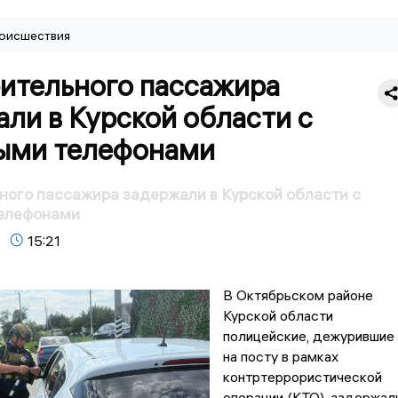
оисшествия
ительного пассажира
ли в Курской области с
ыми телефонами
ого пассажира задержали в Курской области с
елефонами
15:21
В Октябрьском районе
Курской области
полицейские, дежурившие
на посту в рамках
контртеррористической
операции (КТО), задержал