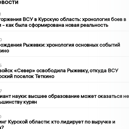
овости
1
оржения ВСУ в Курскую область: хронология боев в
ти - как была сформирована новая реальность
0
ождения Рыжевки: хронология основных событий
кино
5
войск «Север» освободила Рыжевку, откуда ВСУ
рский поселок Теткино
7
иант науки: высшее образование может оказаться не
ьшинству курян
0
нг Курской области: кто лидирует по выручке и
а?