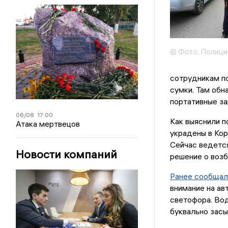
© Фото: Полици
сотрудникам п
сумки. Там обн
портативные за
06/08
17:00
Как выяснили п
Атака мертвецов
украдены в Кор
Сейчас ведется
Новости компаний
решение о возб
Ранее сообщал
внимание на ав
светофора. Вод
буквально засы