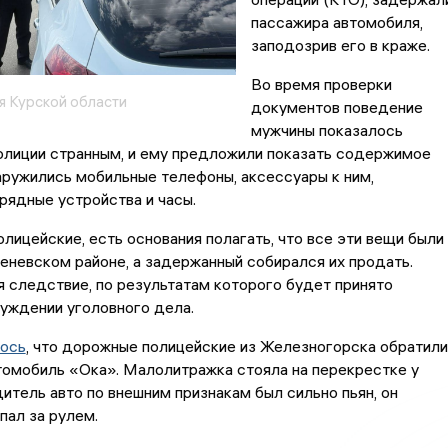
пассажира автомобиля,
заподозрив его в краже.
Во время проверки
я Курской области
документов поведение
мужчины показалось
олиции странным, и ему предложили показать содержимое
аружились мобильные телефоны, аксессуары к ним,
рядные устройства и часы.
олицейские, есть основания полагать, что все эти вещи были
еневском районе, а задержанный собирался их продать.
 следствие, по результатам которого будет принято
уждении уголовного дела.
ось
, что дорожные полицейские из Железногорска обратили
томобиль «Ока». Малолитражка стояла на перекрестке у
итель авто по внешним признакам был сильно пьян, он
пал за рулем.