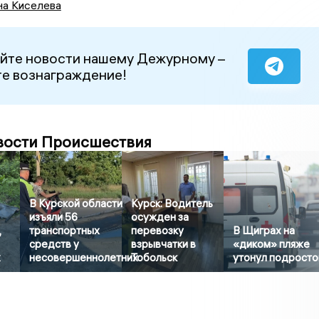
на Киселева
йте новости нашему Дежурному –
е вознаграждение!
вости Происшествия
В Курской области
Курск: Водитель
изъяли 56
осужден за
,
транспортных
перевозку
В Щиграх на
средств у
взрывчатки в
«диком» пляже
х
несовершеннолетних
Тобольск
утонул подросто