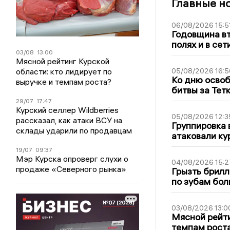
Главные н
06/08/2026 15:5
Годовщина вт
полях и в се
03/08
13:00
Мясной рейтинг Курской
области: кто лидирует по
05/08/2026 16:5
Ко дню освоб
выручке и темпам роста?
битвы за Тет
29/07
17:47
Курский селлер Wildberries
05/08/2026 12:3
рассказал, как атаки ВСУ на
Группировка 
склады ударили по продавцам
атаковали ку
19/07
09:37
Мэр Курска опроверг слухи о
04/08/2026 15:2
продаже «Северного рынка»
Грызть брилл
по зубам бол
03/08/2026 13:0
Мясной рейти
темпам рост