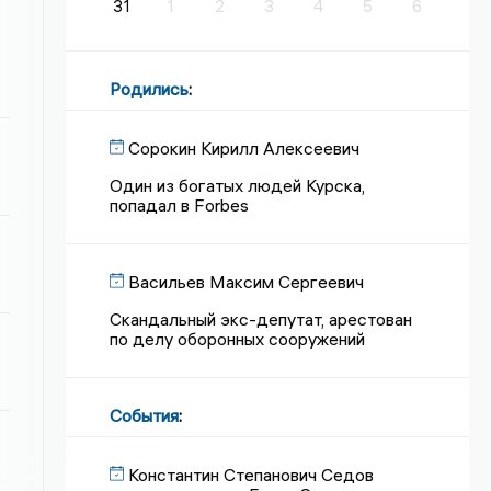
31
1
2
3
4
5
6
Родились
:
Сорокин Кирилл Алексеевич
Один из богатых людей Курска,
попадал в Forbes
Васильев Максим Сергеевич
Скандальный экс-депутат, арестован
по делу оборонных сооружений
События
:
Константин Степанович Седов