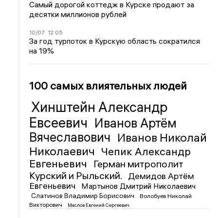
Самый дорогой коттедж в Курске продают за
десятки миллионов рублей
10/07
12:05
За год турпоток в Курскую область сократился
на 19%
100 самых влиятельных людей
Хинштейн Александр
Евсеевич
Иванов Артём
Вячеславович
Иванов Николай
Николаевич
Чепик Александр
Евгеньевич
Герман митрополит
Курский и Рыльский.
Демидов Артём
Евгеньевич
Мартынов Дмитрий Николаевич
Слатинов Владимир Борисович
Волобуев Николай
Викторович
Маслов Евгений Сергеевич