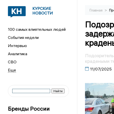
КУРСКИЕ
>
Главная
Пр
НОВОСТИ
Подозр
100 самых влиятельных людей
задержа
События недели
краден
Интервью
Аналитика
Подозрительн
крадеными т
СВО
11/07/2025
Бренды России