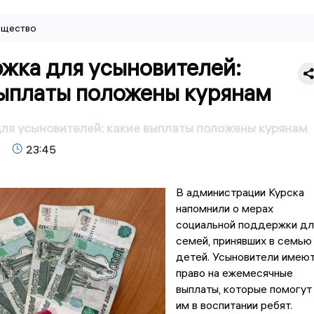
щество
жка для усыновителей:
выплаты положены курянам
ля усыновителей: какие выплаты положены курянам
23:45
В администрации Курска
напомнили о мерах
социальной поддержки дл
семей, принявших в семью
детей. Усыновители имею
право на ежемесячные
выплаты, которые помогут
им в воспитании ребят.