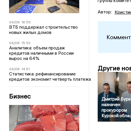
группы комитет
Автор:
Кристи
04/08
16:55
ВТБ поддержал строительство
новых жилых домов
Коммент
04/08
15:53
Аналитика: объем продаж
кредитов наличными в России
вырос на 64%
Другие но
04/08
14:51
Статистика: рефинансирование
кредитов экономит четверть платежа
Бизнес
Дмитрий Бурк
назначен
прокурором
Курской обла