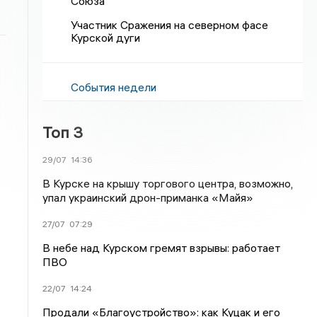
Союза
Участник Сражения на северном фасе
Курской дуги
События недели
Топ 3
29/07
14:36
В Курске на крышу торгового центра, возможно,
упал украинский дрон-приманка «Майя»
27/07
07:29
В небе над Курском гремят взрывы: работает
ПВО
22/07
14:24
Продали «Благоустройство»: как Куцак и его