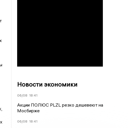
т
х
ы
Новости экономики
06/08
18:41
Акции ПОЛЮС PLZL резко дешевеют на
,
Мосбирже
х
06/08
18:41