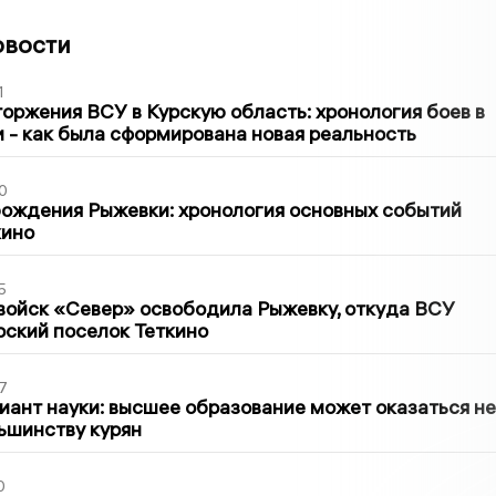
овости
1
оржения ВСУ в Курскую область: хронология боев в
ти - как была сформирована новая реальность
0
ождения Рыжевки: хронология основных событий
кино
5
войск «Север» освободила Рыжевку, откуда ВСУ
рский поселок Теткино
7
иант науки: высшее образование может оказаться не
ьшинству курян
0