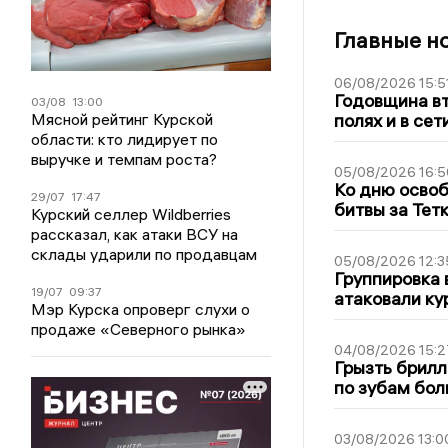
Главные н
06/08/2026 15:5
Годовщина вт
03/08
13:00
Мясной рейтинг Курской
полях и в се
области: кто лидирует по
выручке и темпам роста?
05/08/2026 16:5
Ко дню освоб
29/07
17:47
битвы за Тет
Курский селлер Wildberries
рассказал, как атаки ВСУ на
склады ударили по продавцам
05/08/2026 12:3
Группировка 
19/07
09:37
атаковали ку
Мэр Курска опроверг слухи о
продаже «Северного рынка»
04/08/2026 15:2
Грызть брилл
по зубам бол
03/08/2026 13:0