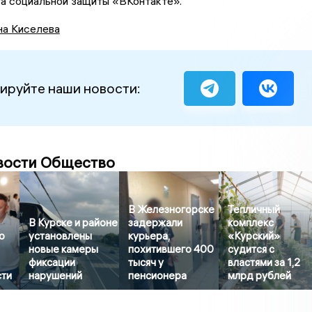
а социальной защиты «ВКонтакте».
на Киселева
ируйте наши новости:
вости Общество
В Железногорске
Тепличный
В Курске и районе
задержали
комплекс
о
установлены
курьера,
«Курский»
новые камеры
похитившего 400
судится с
фиксации
тысяч у
властями за 1,2
сти
нарушений
пенсионера
млрд рублей