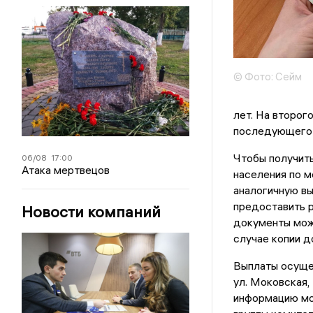
© Фото: Сейм
лет. На второг
последующего –
Чтобы получить
06/08
17:00
Атака мертвецов
населения по м
аналогичную вы
предоставить р
Новости компаний
документы можн
случае копии д
Выплаты осущес
ул. Моковская,
информацию мо