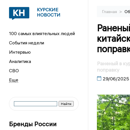
КУРСКИЕ
>
Главная
Об
НОВОСТИ
Раненый
100 самых влиятельных людей
китайск
События недели
поправ
Интервью
Аналитика
Раненый в ку
поправку
СВО
29/06/2025
Бренды России