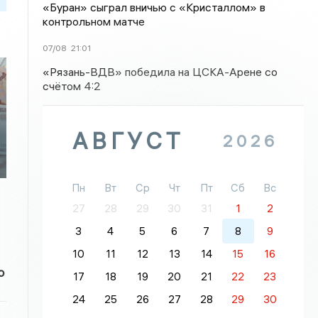
«Буран» сыграл вничью с «Кристаллом» в
контрольном матче
07/08
21:01
«Рязань-ВДВ» победила на ЦСКА-Арене со
счётом 4:2
АВГУСТ
2026
Пн
Вт
Ср
Чт
Пт
Сб
Вс
27
28
29
30
31
1
2
3
4
5
6
7
8
9
10
11
12
13
14
15
16
о
17
18
19
20
21
22
23
24
25
26
27
28
29
30