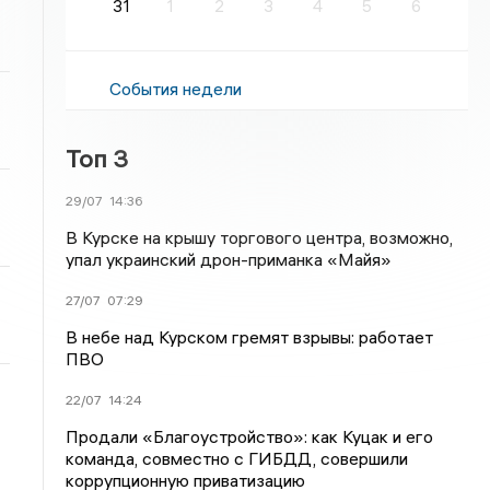
31
1
2
3
4
5
6
События недели
Топ 3
29/07
14:36
В Курске на крышу торгового центра, возможно,
упал украинский дрон-приманка «Майя»
27/07
07:29
В небе над Курском гремят взрывы: работает
ПВО
22/07
14:24
Продали «Благоустройство»: как Куцак и его
команда, совместно с ГИБДД, совершили
коррупционную приватизацию