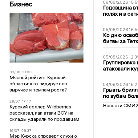
06/08/2026 15:5
Бизнес
Годовщина вт
полях и в се
05/08/2026 16:5
Ко дню освоб
битвы за Тет
05/08/2026 12:3
Группировка 
атаковали ку
03/08
13:00
Мясной рейтинг Курской
области: кто лидирует по
04/08/2026 15:2
Грызть брилл
выручке и темпам роста?
по зубам бол
29/07
17:47
Новости СМИ
Курский селлер Wildberries
рассказал, как атаки ВСУ на
склады ударили по продавцам
19/07
09:37
Мэр Курска опроверг слухи о