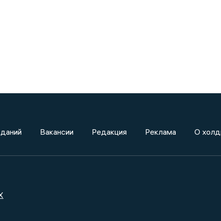
зданий
Вакансии
Редакция
Реклама
О холд
X