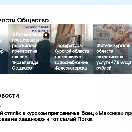
вости Общество
В Китае впервые
а
представили
российский
Прокуратура
Жители Курской
ер
препарат на
Курской области
области
основе
контролирует
потратили на
тирзепатида
водоснабжение
услуги 47,8 млрд
Седжаро
Железногорска
рублей
овости
0
 стилёк в курском приграничье: боец «Мексика» пр
рава на «заднюю» и тот самый Поток