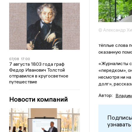
© Александр Х
тёплые слова п
оказанную пом
07/08
17:00
«Журналисты с
7 августа 1803 года граф
Федор Иванович Толстой
«передком», он
отправился в кругосветное
несмотря ни на
путешествие
долг», рассказ
Автор:
Владим
Новости компаний
Подписы
узнавать