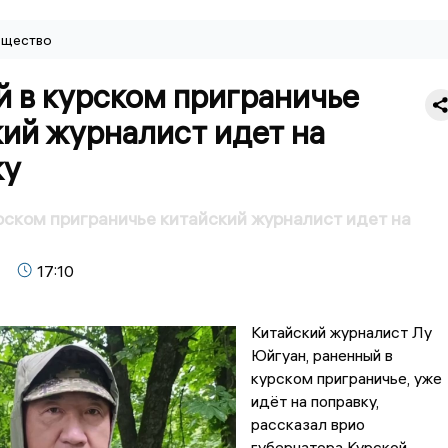
щество
 в курском приграничье
ий журналист идет на
ку
рском приграничье китайский журналист идет на
17:10
Китайский журналист Лу
Юйгуан, раненный в
курском приграничье, уже
идёт на поправку,
рассказал врио
губернатора Курской