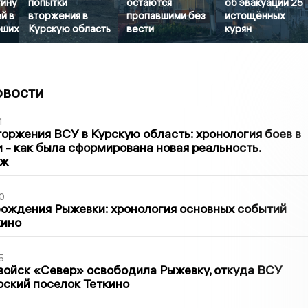
тину
попытки
остаются
об эвакуации 25
й в
вторжения в
пропавшими без
истощённых
бших
Курскую область
вести
курян
овости
1
оржения ВСУ в Курскую область: хронология боев в
ти - как была сформирована новая реальность.
аж
0
ождения Рыжевки: хронология основных событий
кино
5
войск «Север» освободила Рыжевку, откуда ВСУ
рский поселок Теткино