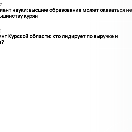
7
иант науки: высшее образование может оказаться не
ьшинству курян
0
нг Курской области: кто лидирует по выручке и
а?
2