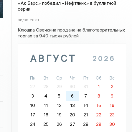
«Ак Барс» победил «Нефтяник» в буллитной
серии
06/08
20:31
Клюшка Овечкина продана на благотворительных
торгах за 940 тысяч рублей
АВГУСТ
2026
Пн
Вт
Ср
Чт
Пт
Сб
Вс
27
28
29
30
31
1
2
3
4
5
6
7
8
9
10
11
12
13
14
15
16
17
18
19
20
21
22
23
24
25
26
27
28
29
30