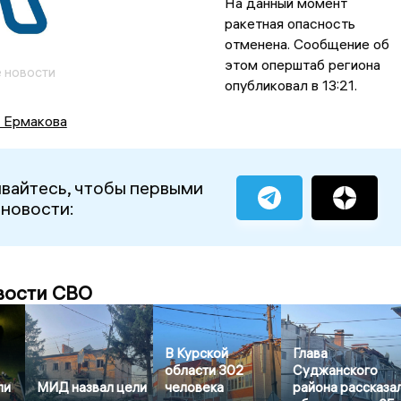
На данный момент
ракетная опасность
отменена. Сообщение об
этом оперштаб региона
 новости
опубликовал в 13:21.
а Ермакова
вайтесь, чтобы первыми
 новости:
вости СВО
В Курской
Глава
области 302
Суджанского
ли
МИД назвал цели
человека
района рассказа