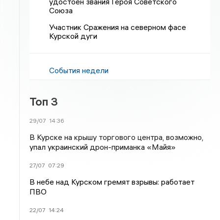
удостоен звания Героя Советского
Союза
Участник Сражения на северном фасе
Курской дуги
События недели
Топ 3
29/07
14:36
В Курске на крышу торгового центра, возможно,
упал украинский дрон-приманка «Майя»
27/07
07:29
В небе над Курском гремят взрывы: работает
ПВО
22/07
14:24