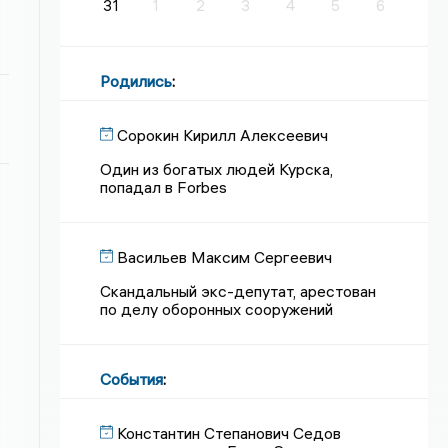
31
1
2
3
4
5
6
Родились
:
Сорокин Кирилл Алексеевич
Один из богатых людей Курска,
попадал в Forbes
Васильев Максим Сергеевич
Скандальный экс-депутат, арестован
по делу оборонных сооружений
События
:
Константин Степанович Седов