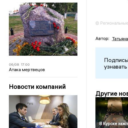
© Региональные
Автор:
Татьян
Подписы
06/08
17:00
узнавать
Атака мертвецов
Новости компаний
Другие но
В Курске зажг