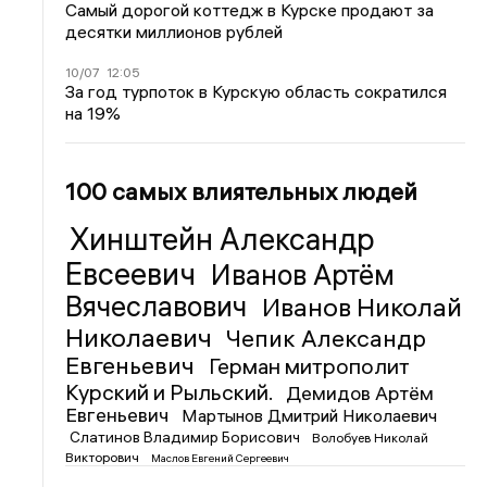
Самый дорогой коттедж в Курске продают за
десятки миллионов рублей
10/07
12:05
За год турпоток в Курскую область сократился
на 19%
100 самых влиятельных людей
Хинштейн Александр
Евсеевич
Иванов Артём
Вячеславович
Иванов Николай
Николаевич
Чепик Александр
Евгеньевич
Герман митрополит
Курский и Рыльский.
Демидов Артём
Евгеньевич
Мартынов Дмитрий Николаевич
Слатинов Владимир Борисович
Волобуев Николай
Викторович
Маслов Евгений Сергеевич