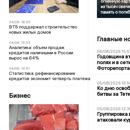
огненную кар
из тысяч свече
память о поги
04/08
16:55
ВТБ поддержал строительство
новых жилых домов
Главные н
04/08
15:53
Аналитика: объем продаж
06/08/2026 15:5
кредитов наличными в России
Годовщина вт
вырос на 64%
полях и в се
Фоторепорт
04/08
14:51
Статистика: рефинансирование
кредитов экономит четверть платежа
05/08/2026 16:5
Ко дню освоб
битвы за Тет
Бизнес
05/08/2026 12:3
Группировка 
атаковали ку