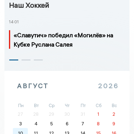
Наш Хоккей
14:01
«Славутич» победил «Могилёв» на
Кубке Руслана Салея
АВГУСТ
2026
Пн
Вт
Ср
Чт
Пт
Сб
Вс
27
28
29
30
31
1
2
3
4
5
6
7
8
9
10
11
12
13
14
15
16