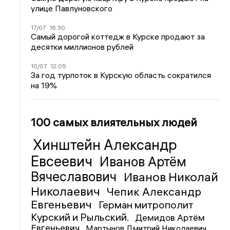
улице Павлуновского
17/07
16:30
Самый дорогой коттедж в Курске продают за
десятки миллионов рублей
10/07
12:05
За год турпоток в Курскую область сократился
на 19%
100 самых влиятельных людей
Хинштейн Александр
Евсеевич
Иванов Артём
Вячеславович
Иванов Николай
Николаевич
Чепик Александр
Евгеньевич
Герман митрополит
Курский и Рыльский.
Демидов Артём
Евгеньевич
Мартынов Дмитрий Николаевич