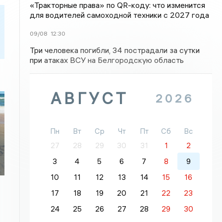
«Тракторные права» по QR-коду: что изменится
для водителей самоходной техники с 2027 года
09/08
12:30
Три человека погибли, 34 пострадали за сутки
при атаках ВСУ на Белгородскую область
АВГУСТ
2026
Пн
Вт
Ср
Чт
Пт
Сб
Вс
27
28
29
30
31
1
2
3
4
5
6
7
8
9
10
11
12
13
14
15
16
17
18
19
20
21
22
23
24
25
26
27
28
29
30