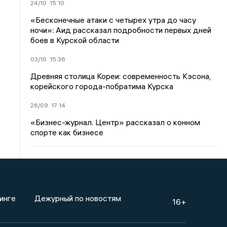
24/10
15:10
«Бесконечные атаки с четырех утра до часу
ночи»: Аид рассказал подробности первых дней
боев в Курской области
03/10
15:36
Древняя столица Кореи: современность Кэсона,
корейского города-побратима Курска
26/09
17:14
«Бизнес-журнал. Центр» рассказал о конном
спорте как бизнесе
инге
Дежурный по новостям
16+