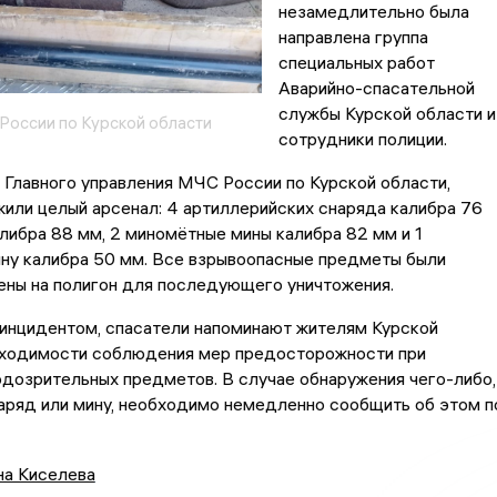
незамедлительно была
направлена группа
специальных работ
Аварийно-спасательной
службы Курской области и
России по Курской области
сотрудники полиции.
Главного управления МЧС России по Курской области,
или целый арсенал: 4 артиллерийских снаряда калибра 76
алибра 88 мм, 2 миномётные мины калибра 82 мм и 1
ну калибра 50 мм. Все взрывоопасные предметы были
ены на полигон для последующего уничтожения.
 инцидентом, спасатели напоминают жителям Курской
бходимости соблюдения мер предосторожности при
дозрительных предметов. В случае обнаружения чего-либо,
аряд или мину, необходимо немедленно сообщить об этом п
на Киселева