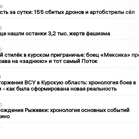
36
сть за сутки: 155 сбитых дронов и артобстрелы сёл
2
ще нашли останки 3,2 тыс. жертв фашизма
0
 стилёк в курском приграничье: боец «Мексика» пр
рава на «заднюю» и тот самый Поток
1
оржения ВСУ в Курскую область: хронология боев в
ти - как была сформирована новая реальность
0
ождения Рыжевки: хронология основных событий
кино
2