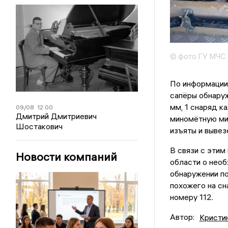
© фото ГУ МЧС 
По информации 
сапёры обнаруж
мм, 1 снаряд к
09/08
12:00
Дмитрий Дмитриевич
миномётную ми
Шостакович
изъяты и вывез
В связи с этим
Новости компаний
области о нео
обнаружении по
похожего на сн
номеру 112.
Автор:
Кристи