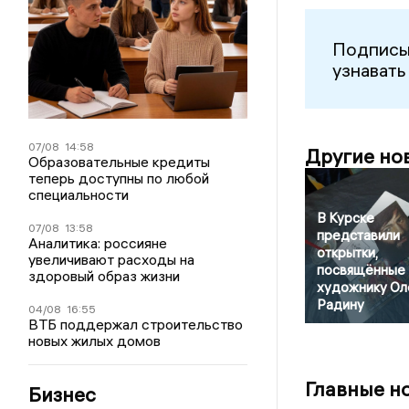
Подписы
узнавать
07/08
14:58
Другие но
Образовательные кредиты
теперь доступны по любой
специальности
В Курске
07/08
13:58
представили
Аналитика: россияне
открытки,
увеличивают расходы на
посвящённые
здоровый образ жизни
художнику Ол
Радину
04/08
16:55
ВТБ поддержал строительство
новых жилых домов
Главные н
Бизнес