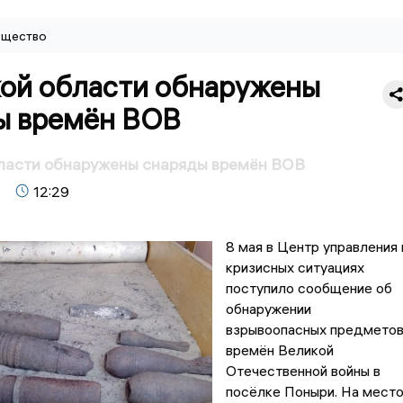
щество
кой области обнаружены
ы времён ВОВ
бласти обнаружены снаряды времён ВОВ
12:29
8 мая в Центр управления 
кризисных ситуациях
поступило сообщение об
обнаружении
взрывоопасных предмето
времён Великой
Отечественной войны в
посёлке Поныри. На мест