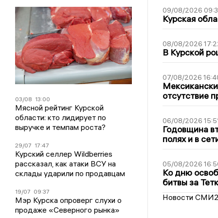
09/08/2026 09:
Курская обла
08/08/2026 17:2
В Курской ро
07/08/2026 16:4
Мексиканский
отсутствие п
03/08
13:00
Мясной рейтинг Курской
области: кто лидирует по
06/08/2026 15:5
выручке и темпам роста?
Годовщина вт
полях и в се
29/07
17:47
Курский селлер Wildberries
рассказал, как атаки ВСУ на
05/08/2026 16:5
Ко дню освоб
склады ударили по продавцам
битвы за Тет
19/07
09:37
Новости СМИ
Мэр Курска опроверг слухи о
продаже «Северного рынка»