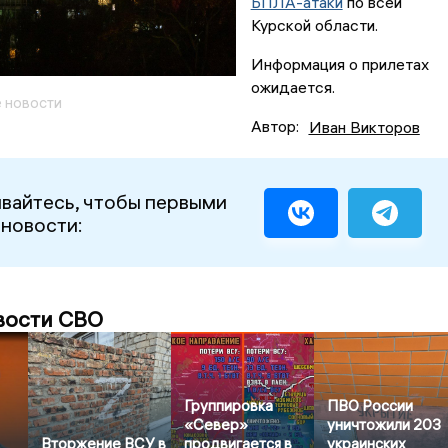
БПЛА-атаки
по всей
Курской области.
Информация о прилетах
ожидается.
 новости
Автор:
Иван Викторов
вайтесь, чтобы первыми
 новости:
вости СВО
Группировка
ПВО России
«Север»
уничтожили 203
Вторжение ВСУ в
продвигается в
украинских