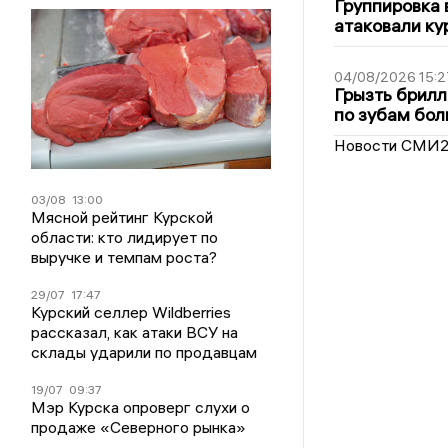
Группировка 
атаковали ку
04/08/2026 15:2
Грызть брилл
по зубам бол
Новости СМИ
03/08
13:00
Мясной рейтинг Курской
области: кто лидирует по
выручке и темпам роста?
29/07
17:47
Курский селлер Wildberries
рассказал, как атаки ВСУ на
склады ударили по продавцам
19/07
09:37
Мэр Курска опроверг слухи о
продаже «Северного рынка»