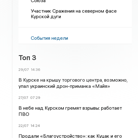
Союза
Участник Сражения на северном фасе
Курской дуги
События недели
Топ 3
29/07
14:36
В Курске на крышу торгового центра, возможно,
упал украинский дрон-приманка «Майя»
27/07
07:29
В небе над Курском гремят взрывы: работает
ПВО
22/07
14:24
Продали «Благоустройство»: как Куцак и его