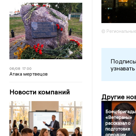
© Региональные
Подписы
узнавать
06/08
17:00
Атака мертвецов
Новости компаний
Другие но
Боец бригады
«Ветераны»
рассказал о
подготовке
операции