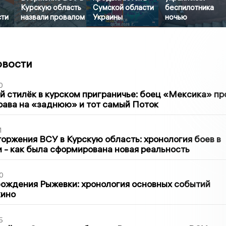
Курскую область
Сумской области
беспилотника
сти
назвали провалом
Украины
ночью
овости
0
 стилёк в курском приграничье: боец «Мексика» пр
рава на «заднюю» и тот самый Поток
1
оржения ВСУ в Курскую область: хронология боев в
ти - как была сформирована новая реальность
0
ождения Рыжевки: хронология основных событий
кино
5