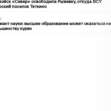
войск «Север» освободила Рыжевку, откуда ВСУ
рский поселок Теткино
7
иант науки: высшее образование может оказаться не
ьшинству курян
2