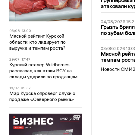
Группировка 
атаковали ку
04/08/2026 15:2
Грызть брилл
03/08
13:00
по зубам бол
Мясной рейтинг Курской
области: кто лидирует по
выручке и темпам роста?
03/08/2026 13:0
Мясной рейти
темпам рост
29/07
17:47
Курский селлер Wildberries
Новости СМИ
рассказал, как атаки ВСУ на
склады ударили по продавцам
19/07
09:37
Мэр Курска опроверг слухи о
продаже «Северного рынка»