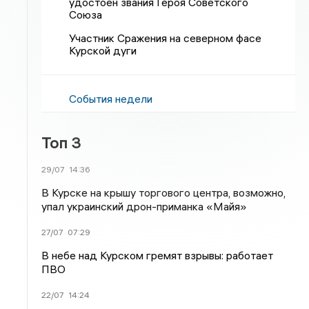
удостоен звания Героя Советского
Союза
Участник Сражения на северном фасе
Курской дуги
События недели
Топ 3
29/07
14:36
В Курске на крышу торгового центра, возможно,
упал украинский дрон-приманка «Майя»
27/07
07:29
В небе над Курском гремят взрывы: работает
ПВО
22/07
14:24