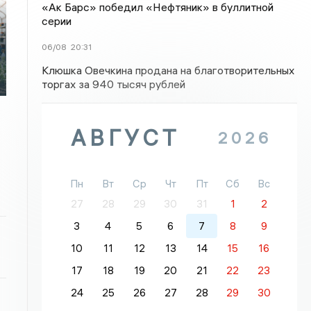
«Ак Барс» победил «Нефтяник» в буллитной
серии
06/08
20:31
Клюшка Овечкина продана на благотворительных
торгах за 940 тысяч рублей
АВГУСТ
2026
Пн
Вт
Ср
Чт
Пт
Сб
Вс
27
28
29
30
31
1
2
3
4
5
6
7
8
9
10
11
12
13
14
15
16
17
18
19
20
21
22
23
24
25
26
27
28
29
30