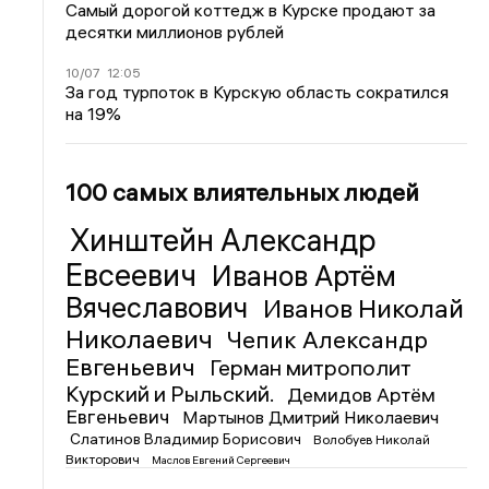
Самый дорогой коттедж в Курске продают за
десятки миллионов рублей
10/07
12:05
За год турпоток в Курскую область сократился
на 19%
100 самых влиятельных людей
Хинштейн Александр
Евсеевич
Иванов Артём
Вячеславович
Иванов Николай
Николаевич
Чепик Александр
Евгеньевич
Герман митрополит
Курский и Рыльский.
Демидов Артём
Евгеньевич
Мартынов Дмитрий Николаевич
Слатинов Владимир Борисович
Волобуев Николай
Викторович
Маслов Евгений Сергеевич