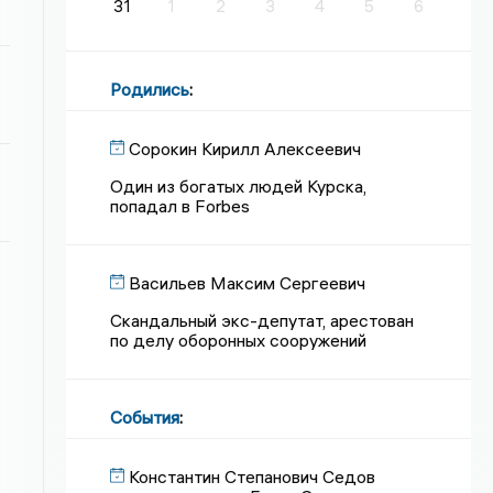
31
1
2
3
4
5
6
Родились
:
Сорокин Кирилл Алексеевич
Один из богатых людей Курска,
попадал в Forbes
Васильев Максим Сергеевич
Скандальный экс-депутат, арестован
по делу оборонных сооружений
События
:
Константин Степанович Седов