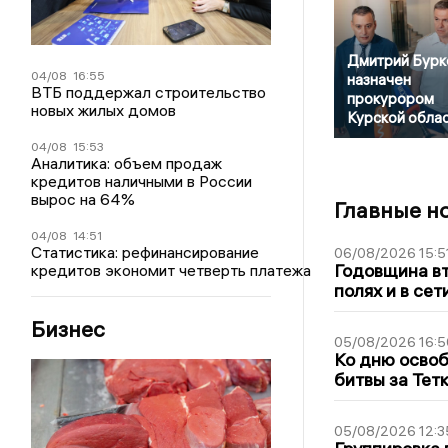
Дмитрий Бурк
04/08
16:55
назначен
ВТБ поддержал строительство
прокурором
новых жилых домов
Курской обла
04/08
15:53
Аналитика: объем продаж
кредитов наличными в России
вырос на 64%
Главные н
04/08
14:51
Статистика: рефинансирование
06/08/2026 15:5
Годовщина вт
кредитов экономит четверть платежа
полях и в се
Бизнес
05/08/2026 16:5
Ко дню освоб
битвы за Тет
05/08/2026 12:3