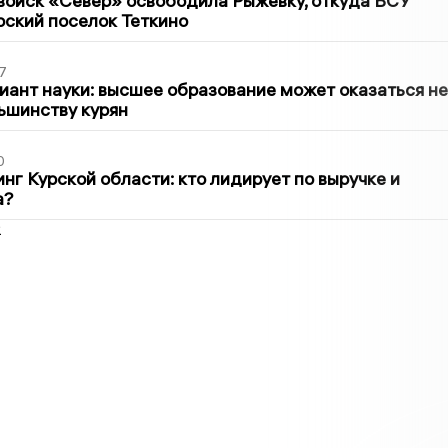
войск «Север» освободила Рыжевку, откуда ВСУ
рский поселок Теткино
7
иант науки: высшее образование может оказаться не
ьшинству курян
0
нг Курской области: кто лидирует по выручке и
а?
2