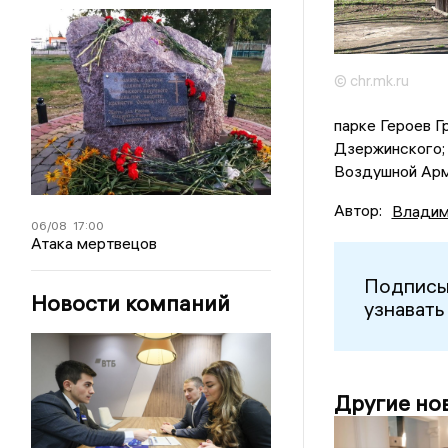
© chr.mk.ru
парке Героев Гр
Дзержинского; 
Воздушной Арм
Автор:
Владим
06/08
17:00
Атака мертвецов
Подписы
Новости компаний
узнавать
Другие но