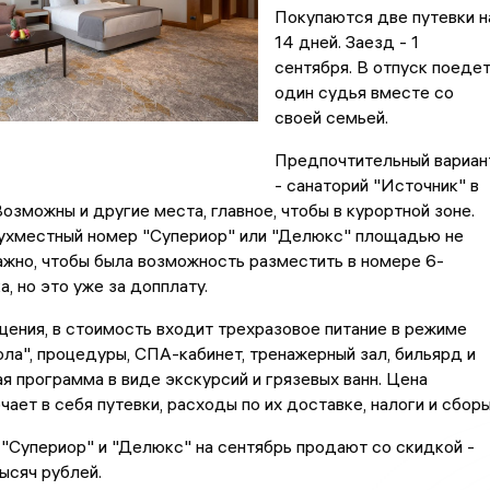
Покупаются две путевки н
14 дней. Заезд - 1
сентября. В отпуск поеде
один судья вместе со
своей семьей.
Предпочтительный вариан
- санаторий "Источник" в
озможны и другие места, главное, чтобы в курортной зоне.
ухместный номер "Супериор" или "Делюкс" площадью не
ажно, чтобы была возможность разместить в номере 6-
, но это уже за допплату.
ения, в стоимость входит трехразовое питание в режиме
ла", процедуры, СПА-кабинет, тренажерный зал, бильярд и
я программа в виде экскурсий и грязевых ванн. Цена
чает в себя путевки, расходы по их доставке, налоги и сбор
"Супериор" и "Делюкс" на сентябрь продают со скидкой -
тысяч рублей.