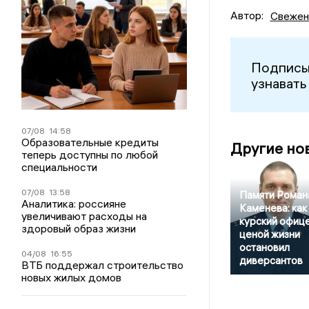
Автор:
Свежен
Подписы
узнавать
07/08
14:58
Образовательные кредиты
Другие но
теперь доступны по любой
специальности
07/08
13:58
Памяти Роман
Аналитика: россияне
Каменева: как
увеличивают расходы на
курский офиц
здоровый образ жизни
ценой жизни
остановил
04/08
16:55
диверсантов
ВТБ поддержал строительство
новых жилых домов