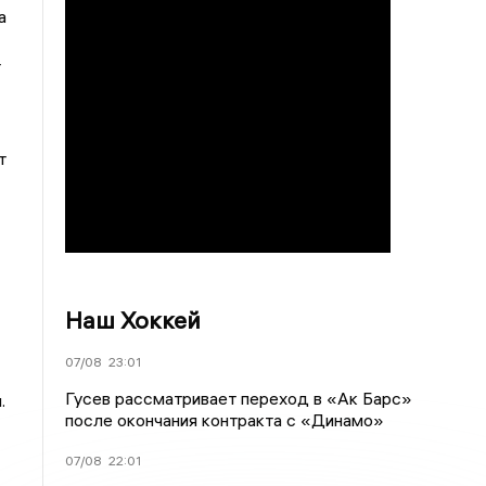
а
т
т
Наш Хоккей
07/08
23:01
Гусев рассматривает переход в «Ак Барс»
ы.
после окончания контракта с «Динамо»
07/08
22:01