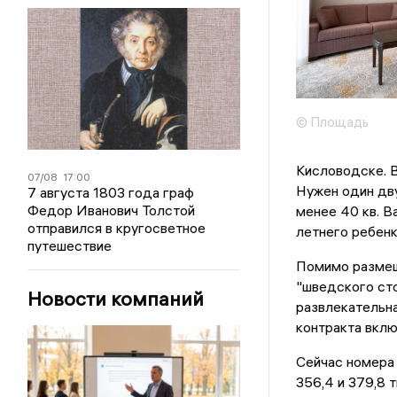
© Площадь
Кисловодске. В
07/08
17:00
Нужен один дв
7 августа 1803 года граф
Федор Иванович Толстой
менее 40 кв. В
отправился в кругосветное
летнего ребенка
путешествие
Помимо размещ
"шведского сто
Новости компаний
развлекательна
контракта вклю
Сейчас номера 
356,4 и 379,8 