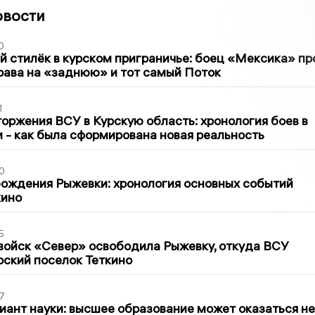
овости
0
 стилёк в курском приграничье: боец «Мексика» пр
рава на «заднюю» и тот самый Поток
1
оржения ВСУ в Курскую область: хронология боев в
ти - как была сформирована новая реальность
0
ождения Рыжевки: хронология основных событий
кино
5
войск «Север» освободила Рыжевку, откуда ВСУ
рский поселок Теткино
7
иант науки: высшее образование может оказаться не