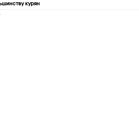
ьшинству курян
2