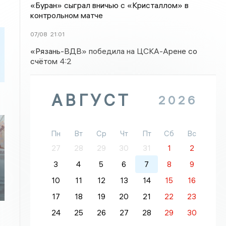
«Буран» сыграл вничью с «Кристаллом» в
контрольном матче
07/08
21:01
«Рязань-ВДВ» победила на ЦСКА-Арене со
счётом 4:2
АВГУСТ
2026
Пн
Вт
Ср
Чт
Пт
Сб
Вс
27
28
29
30
31
1
2
3
4
5
6
7
8
9
10
11
12
13
14
15
16
17
18
19
20
21
22
23
24
25
26
27
28
29
30