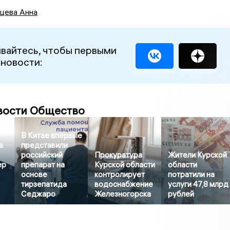
цева Анна
вайтесь, чтобы первыми
 новости:
вости Общество
В Китае впервые
а
представили
российский
Прокуратура
Жители Курской
ер
препарат на
Курской области
области
основе
контролирует
потратили на
тирзепатида
водоснабжение
услуги 47,8 млрд
Седжаро
Железногорска
рублей