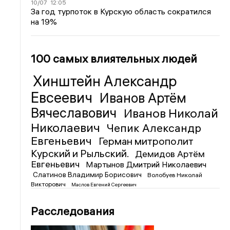
10/07
12:05
За год турпоток в Курскую область сократился
на 19%
100 самых влиятельных людей
Хинштейн Александр
Евсеевич
Иванов Артём
Вячеславович
Иванов Николай
Николаевич
Чепик Александр
Евгеньевич
Герман митрополит
Курский и Рыльский.
Демидов Артём
Евгеньевич
Мартынов Дмитрий Николаевич
Слатинов Владимир Борисович
Волобуев Николай
Викторович
Маслов Евгений Сергеевич
Расследования