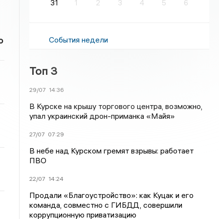
31
1
2
3
4
5
6
События недели
о
Топ 3
29/07
14:36
В Курске на крышу торгового центра, возможно,
упал украинский дрон-приманка «Майя»
27/07
07:29
В небе над Курском гремят взрывы: работает
ПВО
22/07
14:24
Продали «Благоустройство»: как Куцак и его
команда, совместно с ГИБДД, совершили
коррупционную приватизацию