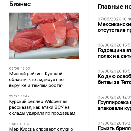
Бизнес
Главные н
07/08/2026 16:4
Мексиканский
отсутствие п
06/08/2026 15:5
Годовщина вт
полях и в се
03/08
13:00
05/08/2026 16:5
Мясной рейтинг Курской
Ко дню освоб
области: кто лидирует по
битвы за Тет
выручке и темпам роста?
29/07
17:47
05/08/2026 12:3
Курский селлер Wildberries
Группировка 
рассказал, как атаки ВСУ на
атаковали ку
склады ударили по продавцам
04/08/2026 15:2
19/07
09:37
Грызть брилл
Мэр Курска опроверг слухи о