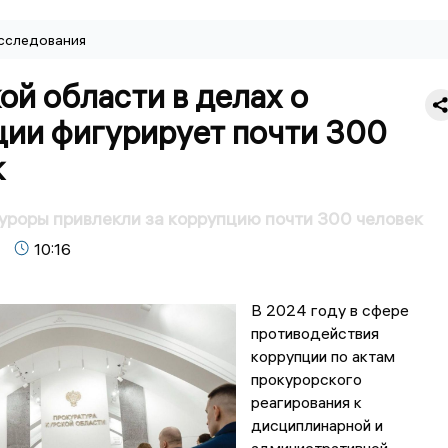
сследования
ой области в делах о
ции фигурирует почти 300
к
уроры привлекли за коррупцию почти 300 человек
10:16
В 2024 году в сфере
противодействия
коррупции по актам
прокурорского
реагирования к
дисциплинарной и