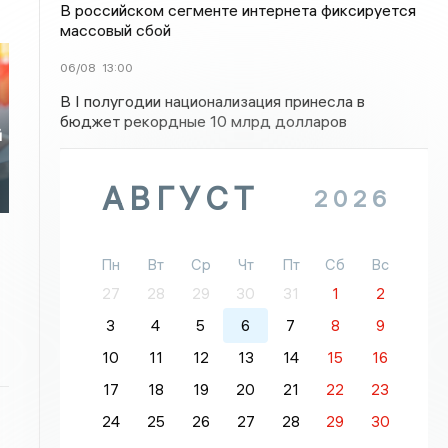
В российском сегменте интернета фиксируется
массовый сбой
06/08
13:00
В I полугодии национализация принесла в
бюджет рекордные 10 млрд долларов
й
АВГУСТ
2026
Пн
Вт
Ср
Чт
Пт
Сб
Вс
27
28
29
30
31
1
2
3
4
5
6
7
8
9
10
11
12
13
14
15
16
17
18
19
20
21
22
23
24
25
26
27
28
29
30