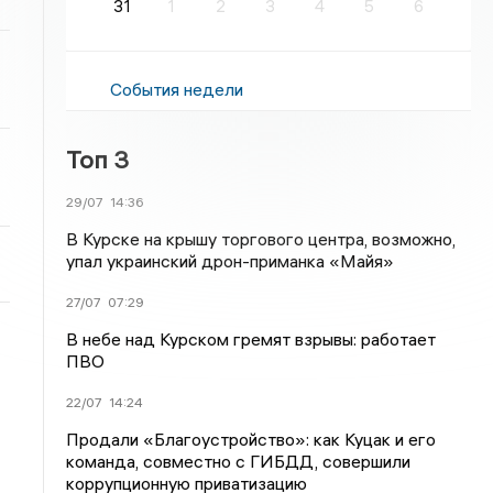
31
1
2
3
4
5
6
События недели
Топ 3
29/07
14:36
В Курске на крышу торгового центра, возможно,
упал украинский дрон-приманка «Майя»
27/07
07:29
В небе над Курском гремят взрывы: работает
ПВО
22/07
14:24
Продали «Благоустройство»: как Куцак и его
команда, совместно с ГИБДД, совершили
коррупционную приватизацию