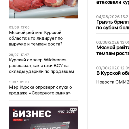
атаковали ку
04/08/2026 15:2
Грызть брилл
по зубам бол
03/08
13:00
Мясной рейтинг Курской
области: кто лидирует по
03/08/2026 13:0
выручке и темпам роста?
Мясной рейти
темпам рост
29/07
17:47
Курский селлер Wildberries
рассказал, как атаки ВСУ на
03/08/2026 12:0
склады ударили по продавцам
В Курской об
Новости СМИ
19/07
09:37
Мэр Курска опроверг слухи о
продаже «Северного рынка»