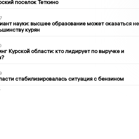
рский поселок Теткино
7
иант науки: высшее образование может оказаться не
ьшинству курян
0
нг Курской области: кто лидирует по выручке и
а?
9
ласти стабилизировалась ситуация с бензином
2