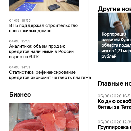
Другие но
04/08
16:55
ВТБ поддержал строительство
новых жилых домов
Корпорация
развития Курс
04/08
15:53
области пода
Аналитика: объем продаж
иск на 1,71 мл
кредитов наличными в России
вырос на 64%
рублей
04/08
14:51
Статистика: рефинансирование
кредитов экономит четверть платежа
Главные н
Бизнес
05/08/2026 16:5
Ко дню освоб
битвы за Тет
05/08/2026 12:3
Группировка 