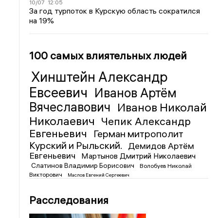
10/07
12:05
За год турпоток в Курскую область сократился
на 19%
100 самых влиятельных людей
Хинштейн Александр
Евсеевич
Иванов Артём
Вячеславович
Иванов Николай
Николаевич
Чепик Александр
Евгеньевич
Герман митрополит
Курский и Рыльский.
Демидов Артём
Евгеньевич
Мартынов Дмитрий Николаевич
Слатинов Владимир Борисович
Волобуев Николай
Викторович
Маслов Евгений Сергеевич
Расследования