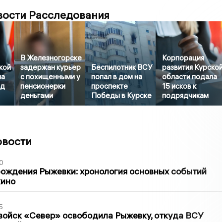
вости Расследования
В Железногорске
Корпорация
кой
задержан курьер
Беспилотник ВСУ
развития Курско
ла
с похищенными у
попал в дом на
области подала
рд
пенсионерки
проспекте
15 исков к
деньгами
Победы в Курске
подрядчикам
овости
0
ождения Рыжевки: хронология основных событий
кино
5
войск «Север» освободила Рыжевку, откуда ВСУ