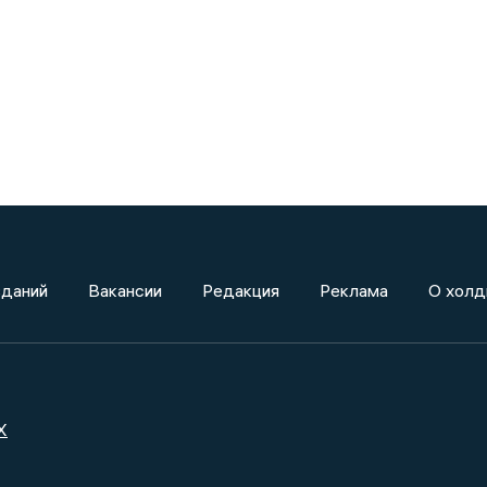
зданий
Вакансии
Редакция
Реклама
О холд
X