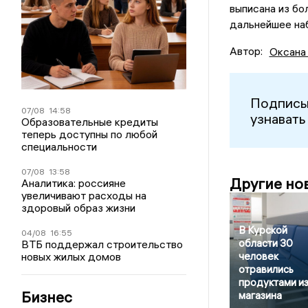
выписана из бо
дальнейшее на
Автор:
Оксана
Подписы
07/08
14:58
узнавать
Образовательные кредиты
теперь доступны по любой
специальности
07/08
13:58
Другие но
Аналитика: россияне
увеличивают расходы на
здоровый образ жизни
В Курской
04/08
16:55
области 30
ВТБ поддержал строительство
новых жилых домов
человек
отравились
продуктами и
Бизнес
магазина