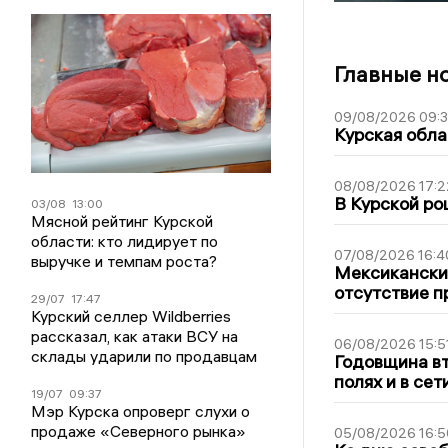
Главные н
09/08/2026 09:
Курская обла
08/08/2026 17:2
В Курской ро
03/08
13:00
Мясной рейтинг Курской
области: кто лидирует по
07/08/2026 16:4
выручке и темпам роста?
Мексиканский
отсутствие п
29/07
17:47
Курский селлер Wildberries
рассказал, как атаки ВСУ на
06/08/2026 15:5
склады ударили по продавцам
Годовщина вт
полях и в се
19/07
09:37
Мэр Курска опроверг слухи о
продаже «Северного рынка»
05/08/2026 16:5