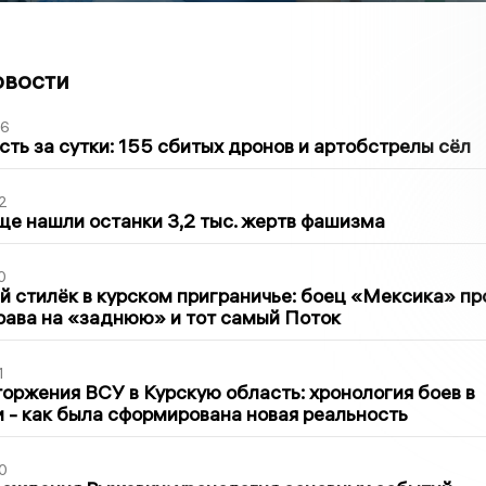
овости
36
сть за сутки: 155 сбитых дронов и артобстрелы сёл
2
ще нашли останки 3,2 тыс. жертв фашизма
0
 стилёк в курском приграничье: боец «Мексика» пр
рава на «заднюю» и тот самый Поток
1
оржения ВСУ в Курскую область: хронология боев в
ти - как была сформирована новая реальность
0