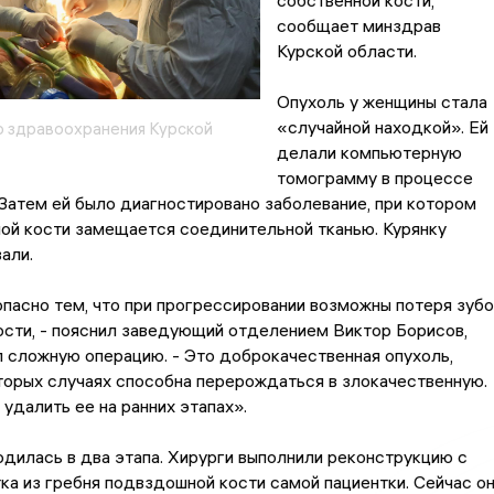
собственной кости,
сообщает минздрав
Курской области.
Опухоль у женщины стала
«случайной находкой». Ей
 здравоохранения Курской
делали компьютерную
томограмму в процессе
 Затем ей было диагностировано заболевание, при котором
ой кости замещается соединительной тканью. Курянку
али.
пасно тем, что при прогрессировании возможны потеря зубо
сти, - пояснил заведующий отделением Виктор Борисов,
 сложную операцию. - Это доброкачественная опухоль,
торых случаях способна перерождаться в злокачественную.
удалить ее на ранних этапах».
дилась в два этапа. Хирурги выполнили реконструкцию с
а из гребня подвздошной кости самой пациентки. Сейчас о