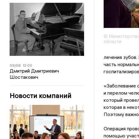
© Министерство
области
лечения зубов.
часть нормальн
09/08
12:00
Дмитрий Дмитриевич
госпитализиров
Шостакович
«Заболевание о
и перелом челю
Новости компаний
который провел
которая в неко
Поэтому важно 
Операция прово
помощью участк