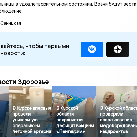
льницы в удовлетворительном состоянии. Врачи будут вести
блюдение.
 Саницкая
вайтесь, чтобы первыми
 новости:
вости Здоровье
В Курске впервые
В Курской
В Курской облас
провели
области
проверили
уникальную
сохраняется
использование
з
операцию на
дефицит вакцины
медоборудован
лёгочной артерии
«Пентаксим»
нацпроектов