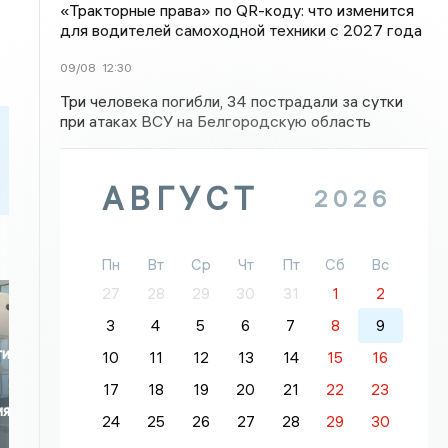
«Тракторные права» по QR-коду: что изменится
для водителей самоходной техники с 2027 года
09/08
12:30
Три человека погибли, 34 пострадали за сутки
при атаках ВСУ на Белгородскую область
АВГУСТ
2026
Пн
Вт
Ср
Чт
Пт
Сб
Вс
27
28
29
30
31
1
2
3
4
5
6
7
8
9
ти
10
11
12
13
14
15
16
17
18
19
20
21
22
23
ия
24
25
26
27
28
29
30