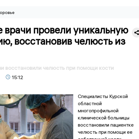
оровье
е врачи провели уникальную
ю, восстановив челюсть из
чи восстановили челюсть при помощи кости
15:12
Специалисты Курской
областной
многопрофильной
клинической больницы
восстановили пациентке
челюсть при помощи ее