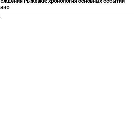
ождения Рыжевки: хронология основных событий
кино
2