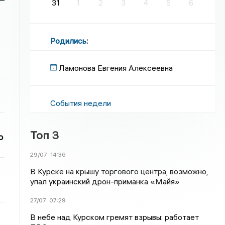
31
1
2
3
4
5
6
Родились
:
Ламонова Евгения Алексеевна
События недели
Топ 3
о
29/07
14:36
В Курске на крышу торгового центра, возможно,
упал украинский дрон-приманка «Майя»
27/07
07:29
В небе над Курском гремят взрывы: работает