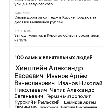
улице Павлуновского
17/07
16:30
Самый дорогой коттедж в Курске продают за
десятки миллионов рублей
10/07
12:05
За год турпоток в Курскую область сократился
на 19%
100 самых влиятельных людей
Хинштейн Александр
Евсеевич
Иванов Артём
Вячеславович
Иванов Николай
Николаевич
Чепик Александр
Евгеньевич
Герман митрополит
Курский и Рыльский.
Демидов Артём
Евгеньевич
Мартынов Дмитрий Николаевич