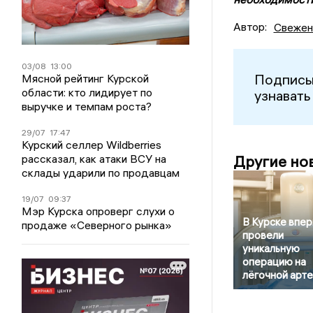
Автор:
Свежен
03/08
13:00
Подписы
Мясной рейтинг Курской
области: кто лидирует по
узнавать
выручке и темпам роста?
29/07
17:47
Курский селлер Wildberries
Другие но
рассказал, как атаки ВСУ на
склады ударили по продавцам
19/07
09:37
Мэр Курска опроверг слухи о
В Курске впе
продаже «Северного рынка»
провели
уникальную
операцию на
лёгочной арт