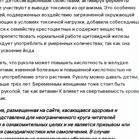
ет детоксикационными свойствами, активируя ферменты
е участвуют в выводе токсинов из организма. Это особенно
ей, подверженных воздействию загрязненной окружающей
ющих в условиях токсичной нагрузки, добавила собеседница
ся к семейству крестоцветных и содержит вещества,
 препятствовать нормальной работе щитовидной железы.
дует употреблять в умеренных количествах, так как она
усвоение йода.
ать, что рукола может повышать кислотность в желудке.
тами, язвенной болезнью и повышенной кислотностью не
употребление этого растения. Руколу можно давать детям,
ньше трёх лет. Беременным женщинам тоже стоит быть
руколой, так как витамин K влияет на свёртываемость крови
ик.
я, размещенная на сайте, касающаяся здоровья и
дставлена для неограниченного круга читателей
 в ознакомительных целях и не является призывом или
я самодиагностики или самолечения. В случае
 настоятельно рекомендуем обратиться к врачу.