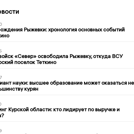
овости
0
ождения Рыжевки: хронология основных событий
кино
5
войск «Север» освободила Рыжевку, откуда ВСУ
рский поселок Теткино
7
иант науки: высшее образование может оказаться не
ьшинству курян
0
нг Курской области: кто лидирует по выручке и
а?
9