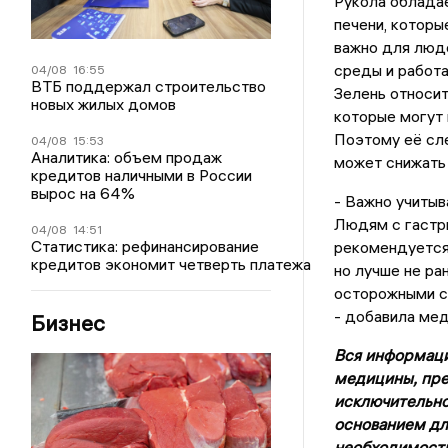
Рукола облада
печени, которы
важно для люд
среды и работа
04/08
16:55
ВТБ поддержал строительство
Зелень относит
новых жилых домов
которые могут
Поэтому её сле
04/08
15:53
Аналитика: объем продаж
может снижать 
кредитов наличными в России
вырос на 64%
- Важно учитыв
Людям с гастри
04/08
14:51
Статистика: рефинансирование
рекомендуется 
кредитов экономит четверть платежа
но лучше не ра
осторожными с 
- добавила мед
Бизнес
Вся информаци
медицины, пре
исключительно
основанием дл
необходимости