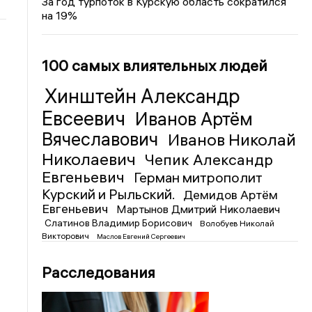
За год турпоток в Курскую область сократился
на 19%
100 самых влиятельных людей
Хинштейн Александр
Евсеевич
Иванов Артём
Вячеславович
Иванов Николай
Николаевич
Чепик Александр
Евгеньевич
Герман митрополит
Курский и Рыльский.
Демидов Артём
Евгеньевич
Мартынов Дмитрий Николаевич
Слатинов Владимир Борисович
Волобуев Николай
Викторович
Маслов Евгений Сергеевич
Расследования