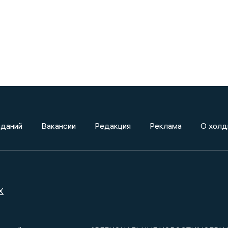
зданий
Вакансии
Редакция
Реклама
О холд
X