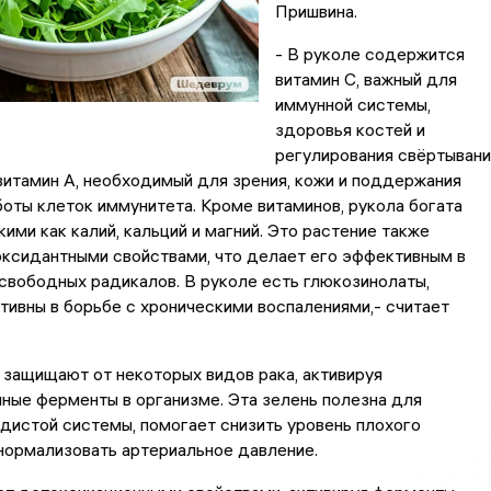
Пришвина.
- В руколе содержится
витамин C, важный для
иммунной системы,
здоровья костей и
регулирования свёртывани
 витамин A, необходимый для зрения, кожи и поддержания
оты клеток иммунитета. Кроме витаминов, рукола богата
кими как калий, кальций и магний. Это растение также
ксидантными свойствами, что делает его эффективным в
свободных радикалов. В руколе есть глюкозинолаты,
ивны в борьбе с хроническими воспалениями,- считает
защищают от некоторых видов рака, активируя
ные ферменты в организме. Эта зелень полезна для
истой системы, помогает снизить уровень плохого
нормализовать артериальное давление.