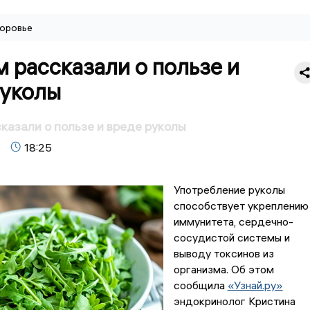
оровье
 рассказали о пользе и
руколы
казали о пользе и вреде руколы
18:25
Употребление руколы
способствует укреплению
иммунитета, сердечно-
сосудистой системы и
выводу токсинов из
организма. Об этом
сообщила
«Узнай.ру»
эндокринолог Кристина