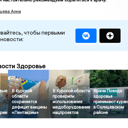
цева Анна
вайтесь, чтобы первыми
 новости:
вости Здоровье
рвые
В Курской
В Курской области
Врачи Поезда
области
проверили
здоровья
сохраняется
использование
принимают курян
дефицит вакцины
медоборудования
в Солнцевском
ерии
«Пентаксим»
нацпроектов
районе