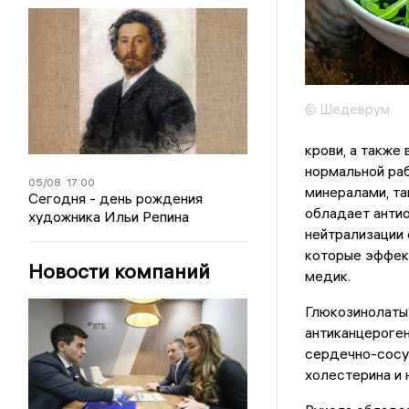
© Шедеврум
крови, а также
нормальной раб
05/08
17:00
минералами, та
Сегодня - день рождения
обладает антио
художника Ильи Репина
нейтрализации 
которые эффект
Новости компаний
медик.
Глюкозинолаты 
антиканцероген
сердечно-сосуд
холестерина и 