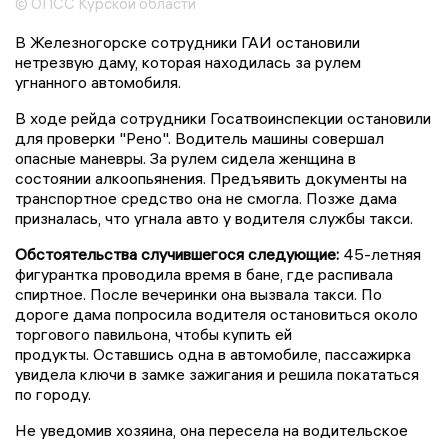
© ОПСС Курской области
В Железногорске сотрудники ГАИ остановили
нетрезвую даму, которая находилась за рулем
угнанного автомобиля.
В ходе рейда сотрудники Госатвоинспекции остановили
для проверки "Рено". Водитель машины совершал
опасные маневры. За рулем сидела женщина в
состоянии алкоопьянения. Предъявить документы на
транспортное средство она не смогла. Позже дама
призналась, что угнала авто у водителя службы такси.
Обстоятельства случившегося следующие:
45-летняя
фигурантка проводила время в бане, где распивала
спиртное. После вечеринки она вызвала такси. По
дороге дама попросила водителя остановиться около
торгового павильона, чтобы купить ей
продукты. Оставшись одна в автомобиле, пассажирка
увидела ключи в замке зажигания и решила покататься
по городу.
Не уведомив хозяина, она пересела на водительское