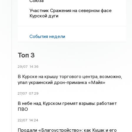
Союза
Участник Сражения на северном фасе
Курской дуги
События недели
Топ 3
29/07
14:36
В Курске на крышу торгового центра, возможно,
упал украинский дрон-приманка «Майя»
27/07
07:29
В небе над Курском гремят взрывы: работает
ПВО
22/07
14:24
Продали «Благоустройство»: как Куцак и его