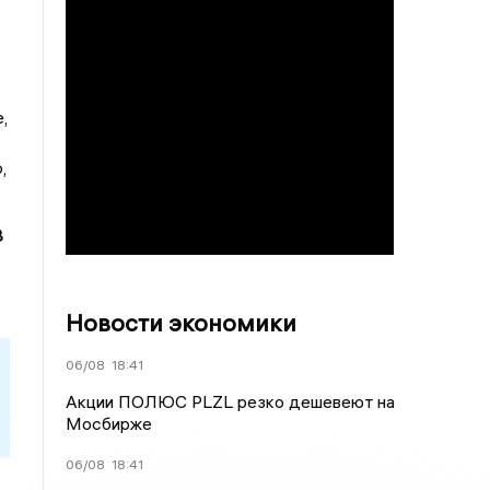
,
,
8
Новости экономики
06/08
18:41
Акции ПОЛЮС PLZL резко дешевеют на
Мосбирже
06/08
18:41