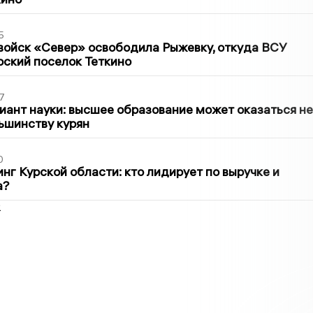
5
войск «Север» освободила Рыжевку, откуда ВСУ
рский поселок Теткино
7
иант науки: высшее образование может оказаться не
ьшинству курян
0
нг Курской области: кто лидирует по выручке и
а?
2