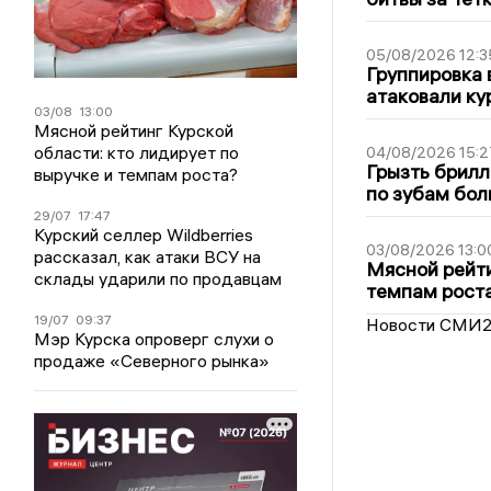
05/08/2026 12:3
Группировка 
атаковали ку
03/08
13:00
Мясной рейтинг Курской
области: кто лидирует по
04/08/2026 15:2
Грызть брилл
выручке и темпам роста?
по зубам бол
29/07
17:47
Курский селлер Wildberries
03/08/2026 13:0
рассказал, как атаки ВСУ на
Мясной рейти
склады ударили по продавцам
темпам рост
19/07
09:37
Новости СМИ
Мэр Курска опроверг слухи о
продаже «Северного рынка»