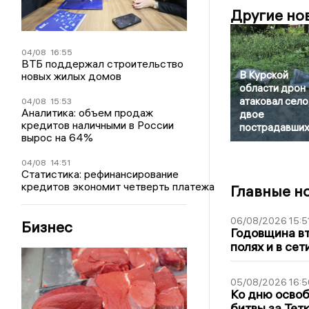
Другие но
04/08
16:55
ВТБ поддержал строительство
В Курской
новых жилых домов
области дрон
атаковал село
04/08
15:53
Аналитика: объем продаж
двое
кредитов наличными в России
пострадавши
вырос на 64%
04/08
14:51
Статистика: рефинансирование
кредитов экономит четверть платежа
Главные н
06/08/2026 15:5
Бизнес
Годовщина вт
полях и в се
05/08/2026 16:5
Ко дню освоб
битвы за Тет