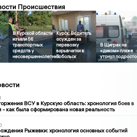
вости Происшествия
В Курской области
Курск: Водитель
изъяли 56
осужден за
,
транспортных
перевозку
В Щиграх на
средств у
взрывчатки в
«диком» пляже
х
несовершеннолетних
Тобольск
утонул подросто
овости
1
оржения ВСУ в Курскую область: хронология боев в
ти - как была сформирована новая реальность
0
ождения Рыжевки: хронология основных событий
кино