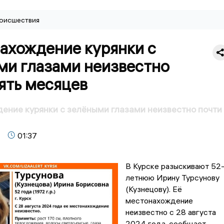
оисшествия
ахождение курянки с
ми глазами неизвестно
ять месяцев
ние курянки с зелёными глазами неизвестно почти
01:37
В Курске разыскивают 52
летнюю Ирину Турсунову
(Кузнецову). Её
местонахождение
неизвестно с 28 августа
2024 года, сообщает