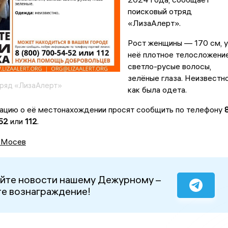
поисковый отряд
«ЛизаАлерт».
Рост женщины — 170 см, у
неё плотное телосложение
светло-русые волосы,
зелёные глаза. Неизвестно
ряд «ЛизаАлерт»
как была одета.
цию о её местонахождении просят сообщить по телефону
52
или
112
.
 Мосев
йте новости нашему Дежурному –
е вознаграждение!