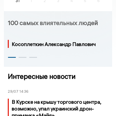
31
1
2
3
4
5
6
100 самых влиятельных людей
Косоплеткин Александр Павлович
Интересные новости
29/07
14:36
В Курске на крышу торгового центра,
возможно, упал украинский дрон-
приманка «Майя»