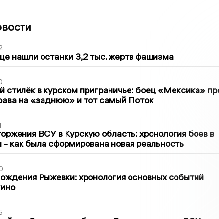
овости
2
ще нашли останки 3,2 тыс. жертв фашизма
0
 стилёк в курском приграничье: боец «Мексика» пр
рава на «заднюю» и тот самый Поток
1
оржения ВСУ в Курскую область: хронология боев в
ти - как была сформирована новая реальность
0
ождения Рыжевки: хронология основных событий
кино
5