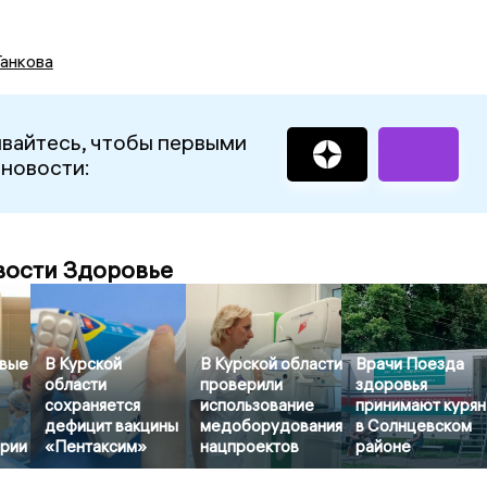
Танкова
вайтесь, чтобы первыми
 новости:
вости Здоровье
рвые
В Курской
В Курской области
Врачи Поезда
области
проверили
здоровья
сохраняется
использование
принимают курян
дефицит вакцины
медоборудования
в Солнцевском
ерии
«Пентаксим»
нацпроектов
районе