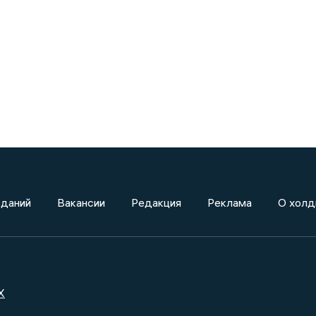
зданий
Вакансии
Редакция
Реклама
О холд
X