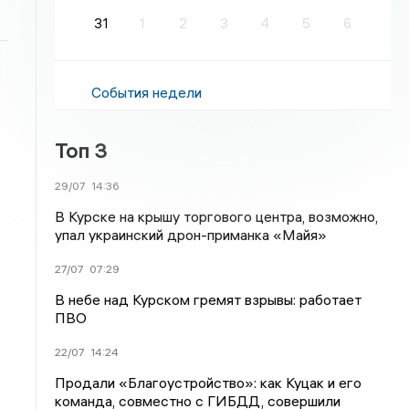
31
1
2
3
4
5
6
События недели
Топ 3
29/07
14:36
В Курске на крышу торгового центра, возможно,
упал украинский дрон-приманка «Майя»
27/07
07:29
В небе над Курском гремят взрывы: работает
ПВО
22/07
14:24
Продали «Благоустройство»: как Куцак и его
команда, совместно с ГИБДД, совершили