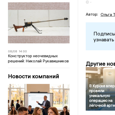
© -
Автор:
Ольга 
Подписы
узнавать
08/08
14:00
Конструктор неочевидных
решений: Николай Рукавишников
Другие но
Новости компаний
В Курске впе
провели
уникальную
операцию на
лёгочной арт