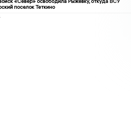
войск «Север» освободила Рыжевку, откуда ВСУ
рский поселок Теткино
2