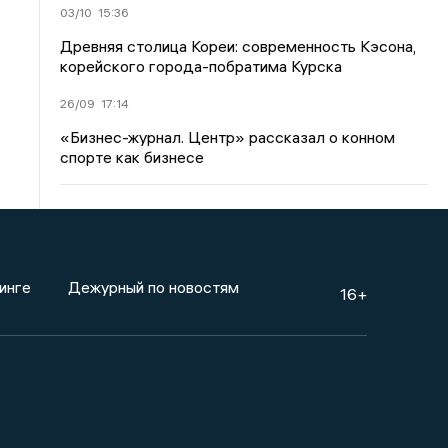
03/10
15:36
Древняя столица Кореи: современность Кэсона,
корейского города-побратима Курска
26/09
17:14
«Бизнес-журнал. Центр» рассказал о конном
спорте как бизнесе
инге
Дежурный по новостям
16+