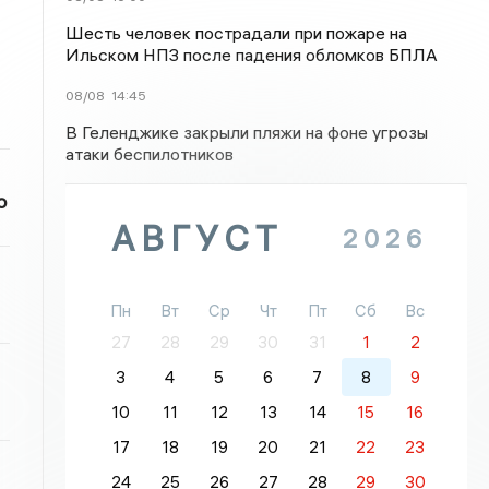
Шесть человек пострадали при пожаре на
Ильском НПЗ после падения обломков БПЛА
08/08
14:45
В Геленджике закрыли пляжи на фоне угрозы
атаки беспилотников
о
АВГУСТ
2026
Пн
Вт
Ср
Чт
Пт
Сб
Вс
27
28
29
30
31
1
2
3
4
5
6
7
8
9
10
11
12
13
14
15
16
17
18
19
20
21
22
23
24
25
26
27
28
29
30