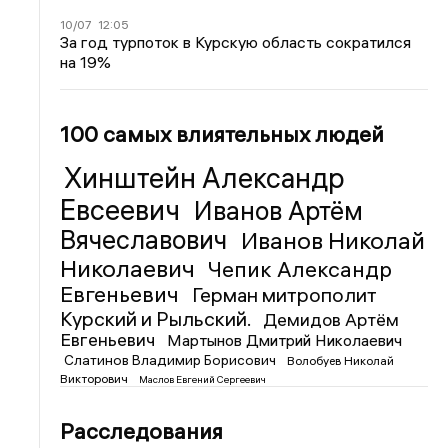
10/07
12:05
За год турпоток в Курскую область сократился
на 19%
100 самых влиятельных людей
Хинштейн Александр
Евсеевич
Иванов Артём
Вячеславович
Иванов Николай
Николаевич
Чепик Александр
Евгеньевич
Герман митрополит
Курский и Рыльский.
Демидов Артём
Евгеньевич
Мартынов Дмитрий Николаевич
Слатинов Владимир Борисович
Волобуев Николай
Викторович
Маслов Евгений Сергеевич
Расследования