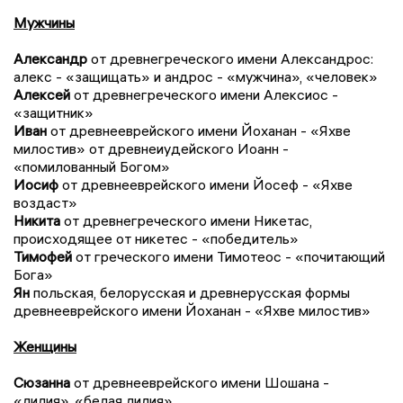
Мужчины
Александр
от древнегреческого имени Александрос:
алекс - «защищать» и андрос - «мужчина», «человек»
Алексей
от древнегреческого имени Алексиос -
«защитник»
Иван
от древнееврейского имени Йоханан - «Яхве
милостив» от древнеиудейского Иоанн -
«помилованный Богом»
Иосиф
от древнееврейского имени Йосеф - «Яхве
воздаст»
Никита
от древнегреческого имени Никетас,
происходящее от никетес - «победитель»
Тимофей
от греческого имени Тимотеос - «почитающий
Бога»
Ян
польская, белорусская и древнерусская формы
древнееврейского имени Йоханан - «Яхве милостив»
Женщины
Сюзанна
от древнееврейского имени Шошана -
«лилия», «белая лилия»