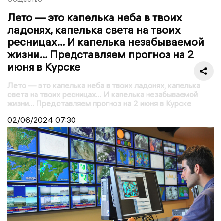
Лето — это капелька неба в твоих
ладонях, капелька света на твоих
ресницах… И капелька незабываемой
жизни… Представляем прогноз на 2
июня в Курске
Лето — это капелька неба в твоих ладонях, капелька
света на твоих ресницах… И капелька незабываемой
жизни… Представляем прогноз на 2 июня в Курске
02/06/2024
07:30