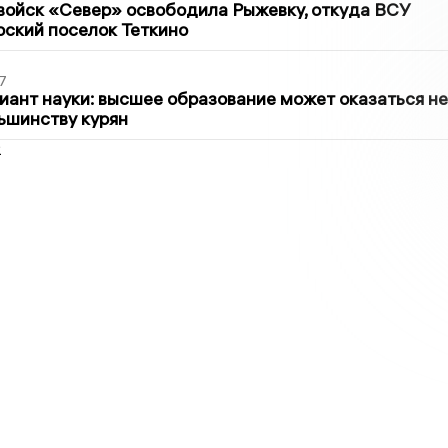
войск «Север» освободила Рыжевку, откуда ВСУ
рский поселок Теткино
7
иант науки: высшее образование может оказаться не
ьшинству курян
2