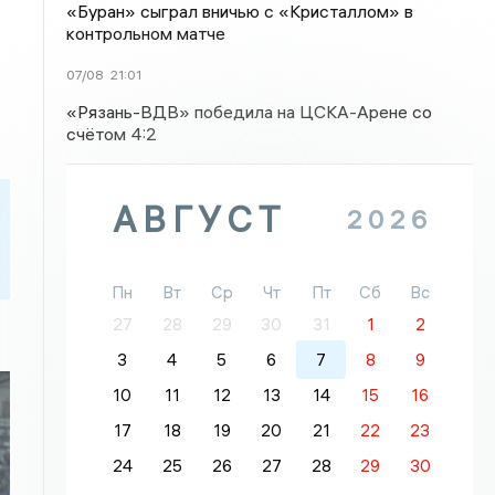
«Буран» сыграл вничью с «Кристаллом» в
контрольном матче
07/08
21:01
«Рязань-ВДВ» победила на ЦСКА-Арене со
счётом 4:2
АВГУСТ
2026
Пн
Вт
Ср
Чт
Пт
Сб
Вс
27
28
29
30
31
1
2
3
4
5
6
7
8
9
10
11
12
13
14
15
16
17
18
19
20
21
22
23
24
25
26
27
28
29
30