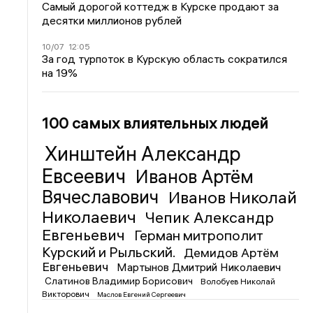
Самый дорогой коттедж в Курске продают за
десятки миллионов рублей
10/07
12:05
За год турпоток в Курскую область сократился
на 19%
100 самых влиятельных людей
Хинштейн Александр
Евсеевич
Иванов Артём
Вячеславович
Иванов Николай
Николаевич
Чепик Александр
Евгеньевич
Герман митрополит
Курский и Рыльский.
Демидов Артём
Евгеньевич
Мартынов Дмитрий Николаевич
Слатинов Владимир Борисович
Волобуев Николай
Викторович
Маслов Евгений Сергеевич