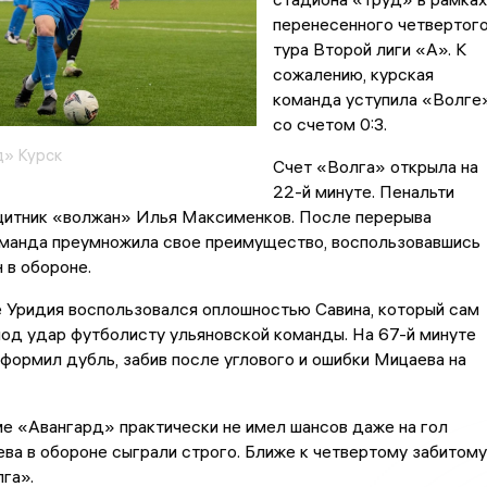
перенесенного четвертог
тура Второй лиги «А». К
сожалению, курская
команда уступила «Волге
со счетом 0:3.
» Курск
Счет «Волга» открыла на
22-й минуте. Пенальти
щитник «волжан» Илья Максименков. После перерыва
оманда преумножила свое преимущество, воспользовавшись
 в обороне.
 Уридия воспользовался оплошностью Савина, который сам
од удар футболисту ульяновской команды. На 67-й минуте
ормил дубль, забив после углового и ошибки Мицаева на
е «Авангард» практически не имел шансов даже на гол
ева в обороне сыграли строго. Ближе к четвертому забитому
га».