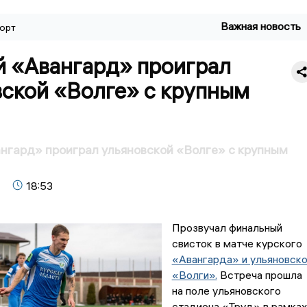
Важная новость
орт
й «Авангард» проиграл
вской «Волге» с крупным
нгард» проиграл ульяновской «Волге» с крупным
18:53
Прозвучал финальный
свисток в матче курского
«Авангарда» и ульяновск
«Волги».
Встреча прошла
на поле ульяновского
стадиона «Труд» в рамках