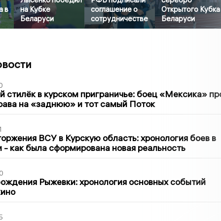
а в
на Кубке
соглашение о
Открытого Кубка
Беларуси
сотрудничестве
Беларуси
овости
0
 стилёк в курском приграничье: боец «Мексика» пр
рава на «заднюю» и тот самый Поток
1
оржения ВСУ в Курскую область: хронология боев в
ти - как была сформирована новая реальность
0
ождения Рыжевки: хронология основных событий
кино
5