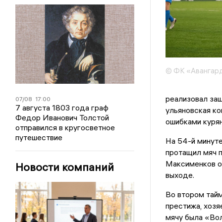
© ФК «Авангард
реализовал за
07/08
17:00
7 августа 1803 года граф
ульяновская к
Федор Иванович Толстой
ошибками курян
отправился в кругосветное
путешествие
На 54-й минуте
протащил мяч п
Максименков оф
Новости компаний
выходе.
Во втором тайм
престижа, хозя
мячу была «Вол