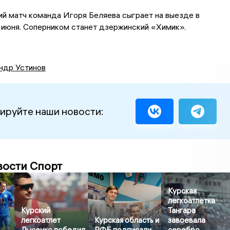
й матч команда Игоря Беляева сыграет на выезде в
 июня. Соперником станет дзержинский «Химик».
ндр Устинов
ируйте наши новости:
вости Спорт
Курская
легкоатлетка
Курский
Тангара
легкоатлет
Курская область и
завоевала
Лысенко победил
РФБ подписали
серебро