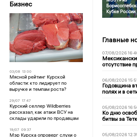
Бизнес
Борисоглебск
Кубке России
Главные н
07/08/2026 16:4
Мексиканский
отсутствие п
03/08
13:00
Мясной рейтинг Курской
06/08/2026 15:5
области: кто лидирует по
Годовщина вт
выручке и темпам роста?
полях и в се
29/07
17:47
Курский селлер Wildberries
05/08/2026 16:5
рассказал, как атаки ВСУ на
Ко дню освоб
склады ударили по продавцам
битвы за Тет
19/07
09:37
Мэр Курска опроверг слухи о
05/08/2026 12:3