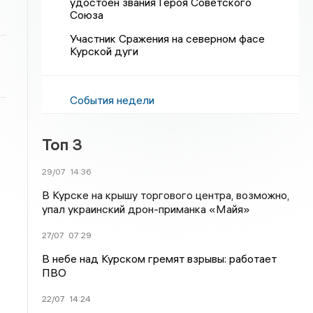
удостоен звания Героя Советского
Союза
Участник Сражения на северном фасе
Курской дуги
События недели
Топ 3
29/07
14:36
В Курске на крышу торгового центра, возможно,
упал украинский дрон-приманка «Майя»
27/07
07:29
В небе над Курском гремят взрывы: работает
ПВО
22/07
14:24