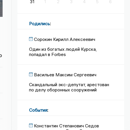
31
1
2
3
4
5
6
Родились
:
Сорокин Кирилл Алексеевич
Один из богатых людей Курска,
попадал в Forbes
о
Васильев Максим Сергеевич
Скандальный экс-депутат, арестован
по делу оборонных сооружений
События
:
Константин Степанович Седов