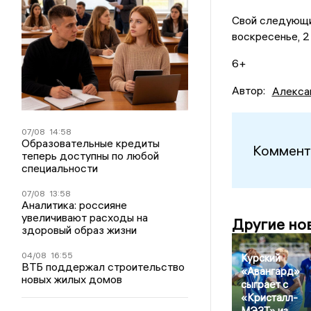
Свой следующи
воскресенье, 2
6+
Автор:
Алекса
07/08
14:58
Образовательные кредиты
Коммент
теперь доступны по любой
специальности
07/08
13:58
Аналитика: россияне
увеличивают расходы на
Другие но
здоровый образ жизни
04/08
16:55
Курский
ВТБ поддержал строительство
«Авангард»
новых жилых домов
сыграет с
«Кристалл-
МЭЗТ» из