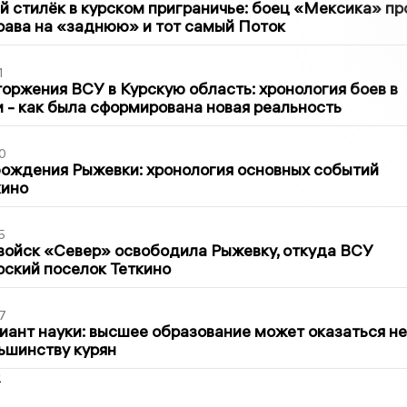
 стилёк в курском приграничье: боец «Мексика» пр
рава на «заднюю» и тот самый Поток
1
оржения ВСУ в Курскую область: хронология боев в
ти - как была сформирована новая реальность
0
ождения Рыжевки: хронология основных событий
кино
5
войск «Север» освободила Рыжевку, откуда ВСУ
рский поселок Теткино
7
иант науки: высшее образование может оказаться не
ьшинству курян
2