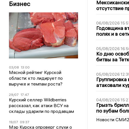
Мексиканский
Бизнес
отсутствие п
06/08/2026 15:5
Годовщина вт
полях и в се
05/08/2026 16:5
Ко дню освоб
битвы за Тет
03/08
13:00
Мясной рейтинг Курской
05/08/2026 12:3
области: кто лидирует по
Группировка 
выручке и темпам роста?
атаковали ку
29/07
17:47
Курский селлер Wildberries
04/08/2026 15:2
Грызть брилл
рассказал, как атаки ВСУ на
по зубам бол
склады ударили по продавцам
Новости СМИ
19/07
09:37
Мэр Курска опроверг слухи о