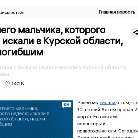
Главная новость
оисшествия
его мальчика, которого
искали в Курской области,
погибшим
торого больше недели искали в Курской области,
шим
14:28
Ранее мы
писали
о том, чт
10-летний Артем пропал 2
марта. Его искали
волонтеры и
правоохранители. Сегодня
Следком сообщил о том,