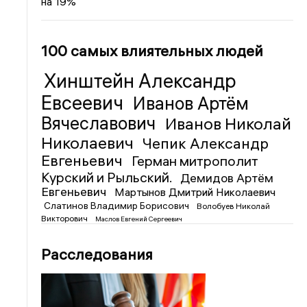
на 19%
100 самых влиятельных людей
Хинштейн Александр
Евсеевич
Иванов Артём
Вячеславович
Иванов Николай
Николаевич
Чепик Александр
Евгеньевич
Герман митрополит
Курский и Рыльский.
Демидов Артём
Евгеньевич
Мартынов Дмитрий Николаевич
Слатинов Владимир Борисович
Волобуев Николай
Викторович
Маслов Евгений Сергеевич
Расследования