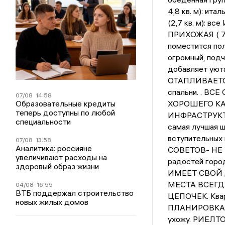
4,8 кв. м): ита
(2,7 кв. м): в
ПРИХОЖАЯ ( 7. 
поместится пол
огромный, подч
добавляет уюта
ОТАПЛИВАЕТСЯ 
спальни. . В
07/08
14:58
Образовательные кредиты
ХОРОШЕГО КА
теперь доступны по любой
ИНФРАСТРУКТУР
специальности
самая лучшая ш
вступительны
07/08
13:58
Аналитика: россияне
СОВЕТОВ- НЕ Б
увеличивают расходы на
радостей горо
здоровый образ жизни
ИМЕЕТ СВОЙ ДВ
МЕСТА ВСЕГД
04/08
16:55
ВТБ поддержал строительство
ЦЕПОЧЕК. Квар
новых жилых домов
ПЛАНИРОВКА,
ухожу. РИЕЛТ