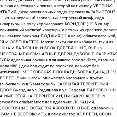
льянская сантехника и плитка, которой нет износу. УБОРНАЯ
се ИТАЛИЯ, даже оригинальный водонагреватель "АРИСТОН".
1 кв. м): огромный зеркальный встроенный шкаф, куда
 квартиры, на полу керамогранит. КОРИДОР ( 19,5 кв. м):
еркивающий масштаб квартиры, а столик из красного дерев
 и немного роскоши. ЛОДЖИЯ ( 2,4 кв. м): обшита вагонкой,
И ОСВЕЩАЕТСЯ. Можно зайти как из кабинета, так и из
СЕ ОКНА И БАЛКОННЫЙ БЛОК ДЕРЕВЯННЫЕ, ОЧЕНЬ
ЧЕСТВА. МЕЖКОМНАТНЫЕ ДВЕРИ ДУБОВЫЕ. РАЗВИТА
А: идеальная локация для нашего города. Тетр, стадион,
кола №6 ( дом подходит по прописке, возьмут без
х испытаний), МОСКОВСКАЯ ПЛОЩАДЬ, БОЕВА ДАЧА, ДОМ
ОЛЕЕ 15 мин шагом. Множество магазинов и других
да, буквально в 5 мин ходьбы. ЗАКРЫТАЯ ТЕРРИТОРИЯ
ОР. Выезд на ул. Радищева и ул. Садовая. ПАРКОВОЧНЫ
А ИМЕЮТСЯ НА ТЕРРИТОРИИ, НИКАКИХ КОЛОВ И
тира без слабых мест, все идеально: ЛОКАЦИЯ,
 СОСТОЯНИЕ. ОСТАЕТСЯ АБСОЛЮТНО ВСЕ. одеваюсь и
ОРАМ НЕ БЕСПОКОИТЬ, я сам риелтор. КОЛЛЕГИ, СВОИ