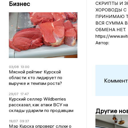
Бизнес
СКРИПТЫ И З
ХОРОВОДЫ С 
ПРИНИМАЮ Т
ВСЯ СУММА В
ОБМЕНА НЕТ.
https://www.avi
Автор:
03/08
13:00
Мясной рейтинг Курской
области: кто лидирует по
Коммент
выручке и темпам роста?
29/07
17:47
Курский селлер Wildberries
рассказал, как атаки ВСУ на
Другие но
склады ударили по продавцам
19/07
09:37
Мэр Курска опроверг слухи о