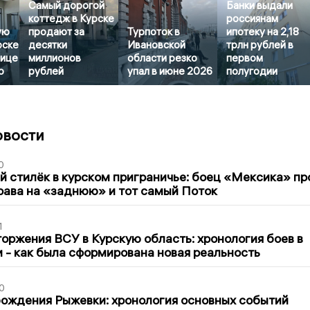
Самый дорогой
Банки выдали
коттедж в Курске
россиянам
ую
продают за
Турпоток в
ипотеку на 2,18
рске
десятки
Ивановской
трлн рублей в
лице
миллионов
области резко
первом
о
рублей
упал в июне 2026
полугодии
овости
0
 стилёк в курском приграничье: боец «Мексика» пр
рава на «заднюю» и тот самый Поток
1
оржения ВСУ в Курскую область: хронология боев в
ти - как была сформирована новая реальность
0
ождения Рыжевки: хронология основных событий