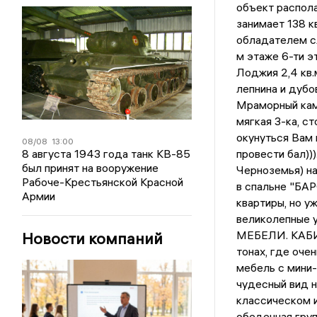
объект располаг
занимает 138 к
обладателем с
м этаже 6-ти э
Лоджия 2,4 кв.м
лепнина и дубо
Мраморный ками
мягкая 3-ка, с
окунуться Вам 
08/08
13:00
8 августа 1943 года танк КВ-85
провести бал))
был принят на вооружение
Черноземья) на
Рабоче-Крестьянской Красной
в спальне "БАР
Армии
квартиры, но у
великолепные 
МЕБЕЛИ. КАБИНЕ
Новости компаний
тонах, где оче
мебель с мини-
чудесный вид н
классическом и
обеденная груп