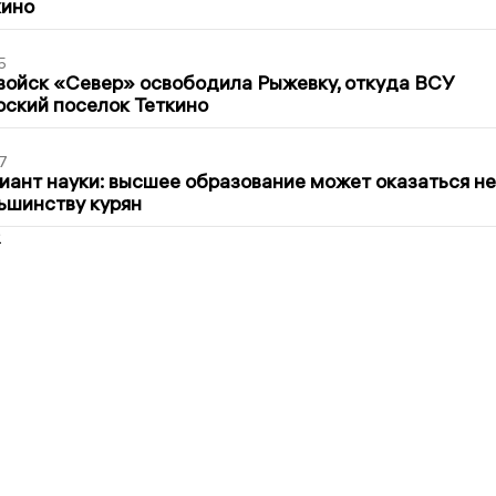
кино
5
войск «Север» освободила Рыжевку, откуда ВСУ
рский поселок Теткино
7
иант науки: высшее образование может оказаться не
ьшинству курян
2