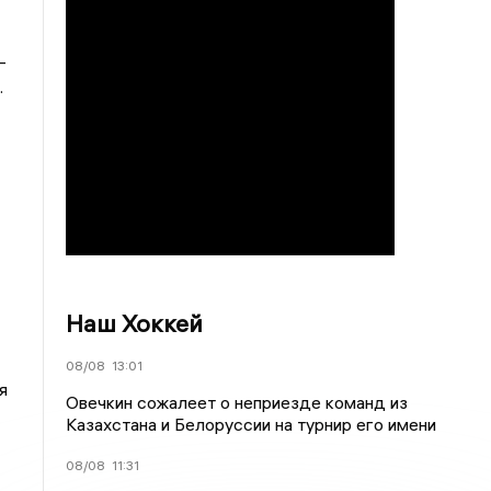
-
.
Наш Хоккей
08/08
13:01
я
Овечкин сожалеет о неприезде команд из
Казахстана и Белоруссии на турнир его имени
08/08
11:31