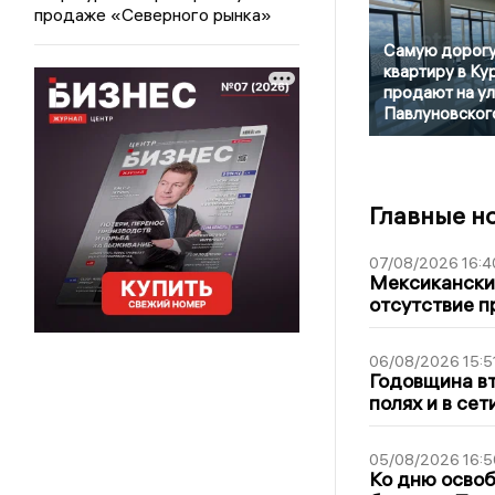
продаже «Северного рынка»
Самую дорог
квартиру в Ку
продают на у
Павлуновског
Главные н
07/08/2026 16:4
Мексиканский
отсутствие п
06/08/2026 15:5
Годовщина вт
полях и в се
05/08/2026 16:5
Ко дню освоб