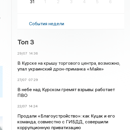
31
1
2
3
4
5
6
.
События недели
Топ 3
29/07
14:36
В Курске на крышу торгового центра, возможно,
упал украинский дрон-приманка «Майя»
27/07
07:29
В небе над Курском гремят взрывы: работает
ПВО
22/07
14:24
Продали «Благоустройство»: как Куцак и его
команда, совместно с ГИБДД, совершили
коррупционную приватизацию