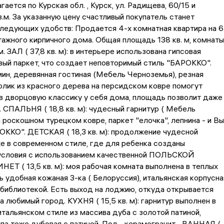
ается по Курская обл. , Курск, ул. Радищева, 60/15 и
в.м. За указанную цену счастливый покупатель станет
ледующих удобств: Продается 4-х комнатная квартира на 6
тажного кирпичного дома. Общая площадь 138 кв. м, комнаты
. ЗАЛ ( 37,8 кв. м): в интерьере использована гипсовая
вый паркет, что создает неповторимый стиль "БАРОККО".
н, деревянная гостиная (Мебель Черноземья), резная
толик из красного дерева на персидском ковре помогут
в дворцовую классику у себя дома, площадь позволит даже
). СПАЛЬНЯ ( 18,8 кв. м): чудесный гарнитур ( Мебель
 роскошном турецком ковре, паркет "елочка", лепнина - и Вы
ОККО". ДЕТСКАЯ ( 18,3 кв. м): продолжение чудесной
же в современном стиле, где для ребенка созданы
условия с использованием качественной ПОЛЬСКОЙ
Т ( 13,5 кв. м): моя рабочая комната выполнена в теплых
нь удобная кожаная 3-ка ( Белоруссия), итальянская корпусна
библиотекой. Есть выход на лоджию, откуда открывается
а любимый город. КУХНЯ ( 15,5 кв. м): гарнитур выполнен в
тальянском стиле из массива дуба с золотой патиной,
па тоже дубовая с патиной. Пол - керамогранит. . ВАННАЯ (