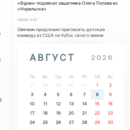
«Буран» подписал защитника Олега Попова из
«Норильска»
08/08
11:31
Овечкин предложил пригласить детскую
а
команду из США на Кубок своего имени
АВГУСТ
2026
Я
Пн
Вт
Ср
Чт
Пт
Сб
Вс
27
28
29
30
31
1
2
3
4
5
6
7
8
9
Е
10
11
12
13
14
15
16
17
18
19
20
21
22
23
24
25
26
27
28
29
30