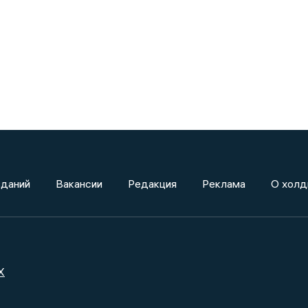
зданий
Вакансии
Редакция
Реклама
О холд
X