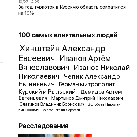
10/07
12:05
За год турпоток в Курскую область сократился
на 19%
100 самых влиятельных людей
Хинштейн Александр
Евсеевич
Иванов Артём
Вячеславович
Иванов Николай
Николаевич
Чепик Александр
Евгеньевич
Герман митрополит
Курский и Рыльский.
Демидов Артём
Евгеньевич
Мартынов Дмитрий Николаевич
Слатинов Владимир Борисович
Волобуев Николай
Викторович
Маслов Евгений Сергеевич
Расследования