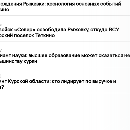
ождения Рыжевки: хронология основных событий
кино
5
войск «Север» освободила Рыжевку, откуда ВСУ
рский поселок Теткино
7
иант науки: высшее образование может оказаться не
ьшинству курян
0
нг Курской области: кто лидирует по выручке и
а?
2