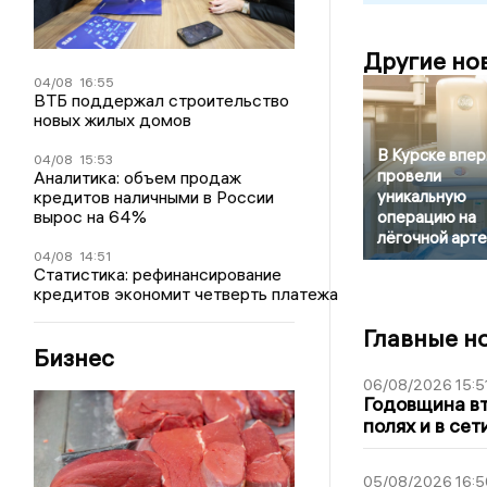
Другие но
04/08
16:55
ВТБ поддержал строительство
новых жилых домов
В Курске впе
04/08
15:53
провели
Аналитика: объем продаж
кредитов наличными в России
уникальную
вырос на 64%
операцию на
лёгочной арт
04/08
14:51
Статистика: рефинансирование
кредитов экономит четверть платежа
Главные н
Бизнес
06/08/2026 15:5
Годовщина вт
полях и в се
05/08/2026 16:5