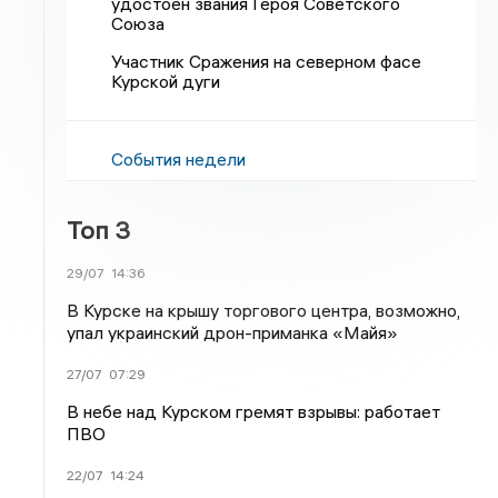
удостоен звания Героя Советского
Союза
Участник Сражения на северном фасе
Курской дуги
События недели
Топ 3
29/07
14:36
В Курске на крышу торгового центра, возможно,
упал украинский дрон-приманка «Майя»
27/07
07:29
В небе над Курском гремят взрывы: работает
ПВО
22/07
14:24