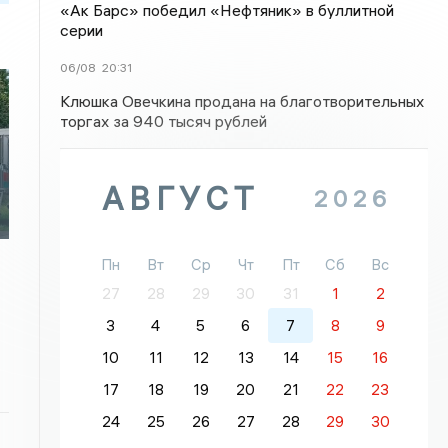
«Ак Барс» победил «Нефтяник» в буллитной
серии
06/08
20:31
Клюшка Овечкина продана на благотворительных
торгах за 940 тысяч рублей
АВГУСТ
2026
Пн
Вт
Ср
Чт
Пт
Сб
Вс
27
28
29
30
31
1
2
3
4
5
6
7
8
9
10
11
12
13
14
15
16
17
18
19
20
21
22
23
24
25
26
27
28
29
30