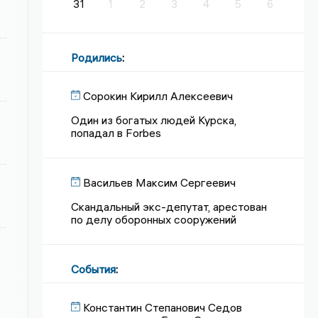
31
1
2
3
4
5
6
Родились
:
Сорокин Кирилл Алексеевич
Один из богатых людей Курска,
попадал в Forbes
Васильев Максим Сергеевич
Скандальный экс-депутат, арестован
по делу оборонных сооружений
События
:
Константин Степанович Седов