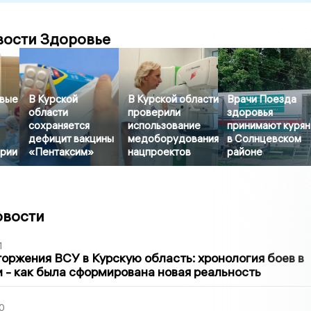
вости Здоровье
рвые
В Курской
В Курской области
Врачи Поезда
области
проверили
здоровья
сохраняется
использование
принимают курян
дефицит вакцины
медоборудования
в Солнцевском
ерии
«Пентаксим»
нацпроектов
районе
овости
1
оржения ВСУ в Курскую область: хронология боев в
ти - как была сформирована новая реальность
0