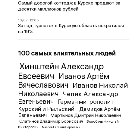
Самый дорогой коттедж в Курске продают за
десятки миллионов рублей
10/07
12:05
За год турпоток в Курскую область сократился
на 19%
100 самых влиятельных людей
Хинштейн Александр
Евсеевич
Иванов Артём
Вячеславович
Иванов Николай
Николаевич
Чепик Александр
Евгеньевич
Герман митрополит
Курский и Рыльский.
Демидов Артём
Евгеньевич
Мартынов Дмитрий Николаевич
Слатинов Владимир Борисович
Волобуев Николай
Викторович
Маслов Евгений Сергеевич